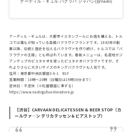
ナーディル・ギュル バクラバ ジャパン(@nadirgullu_j
ナーディル・ギュルは、大都市イスタンブールにお店を構える、トル
コでは誰もが知っている高級バクラヴァブランドです。1843年の創
業以降、伝統と歴史を伝えるバクラヴァを作り続け、トルコでは「バ
クラヴァの王様」とも呼ばれています。看板メニューは、名産地ガジ
アンテップのピスタチオを使ったピスタチオバクラヴァですが、そ
れよりさらに大きいサイズのキングバクラヴァも人気です。
住所：東京都中央区銀座3-6-1 B1F
営業時間：10時～20時（日曜日は19時30分まで）
定休日：不定休（※松屋銀座に準ずる）
https://www.nadirgulluonlinestore.jp
【渋谷】CARVAAN DELICATESSEN & BEER STOP（カ
ールヴァ―ン デリカテッセン＆ビアストップ）