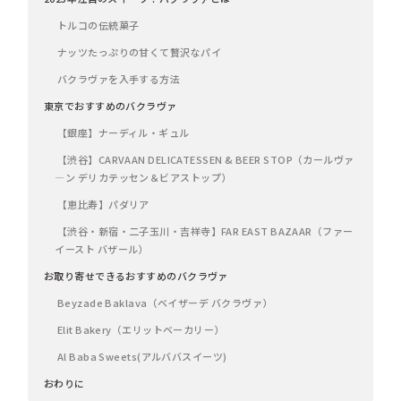
トルコの伝統菓子
ナッツたっぷりの甘くて贅沢なパイ
バクラヴァを入手する方法
東京でおすすめのバクラヴァ
【銀座】ナーディル・ギュル
【渋谷】CARVAAN DELICATESSEN & BEER STOP（カールヴァ
―ン デリカテッセン＆ビアストップ）
【恵比寿】パダリア
【渋谷・新宿・二子玉川・吉祥寺】FAR EAST BAZAAR（ファー
イースト バザール）
お取り寄せできるおすすめのバクラヴァ
Beyzade Baklava（ベイザーデ バクラヴァ）
Elit Bakery（エリットベーカリー）
Al Baba Sweets(アルババスイーツ)
おわりに