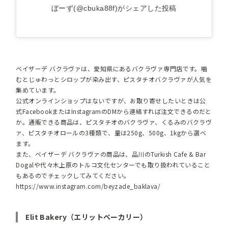
ぼーず(@cbuka88f)がシェアした投稿
ベイザーデ バクラヴァは、愛知県にあるバクラヴァ専門店です。噛
むとじゅわっとシロップが染み出す、ピスタチオバクラヴァが人気を
集めています。
公式オンラインショップはないですが、お取り寄せしたいときは公
式FacebookまたはInstagramのDMから連絡すれば注文できるのだと
か。通販できる商品は、ピスタチオのバクラヴァ、くるみのバクラヴ
ァ、ピスタチオロールの3種類で、量は250g、500g、1kgから選べ
ます。
また、ベイザーデ バクラヴァの商品は、品川のTurkish Cafe & Bar
Dogalや代々木上原のトルコ文化センターでも取り扱われていること
もあるのでチェックしてみてください。
https://www.instagram.com/beyzade_baklava/
Elit Bakery（エリットベーカリー）