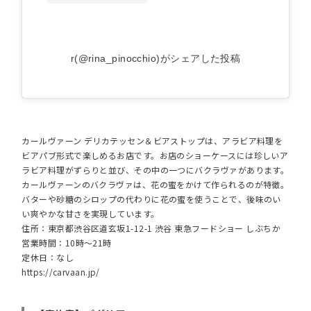
r(@rina_pinocchio)がシェアした投稿
カールヴァーン デリカテッセン＆ビアストップは、アラビア料理を
ビアパブ形式で楽しめるお店です。お店のショーケースには珍しいア
ラビア料理がずらりと並び、その中の一つにバクラヴァがあります。
カールヴァーンのバクラヴァは、花の蜜をかけて作られるのが特徴。
バターや砂糖のシロップの代わりに花の蜜を使うことで、後味のい
い爽やかな甘さを実現しています。
住所：東京都渋谷区道玄坂1-12-1 渋谷 東急フードショー しぶちか
営業時間：10時～21時
定休日：なし
https://carvaan.jp/