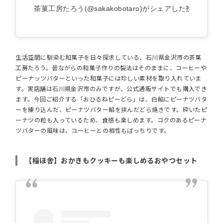
茶菓工房たろう(@sakakobotaro)がシェアした投稿
生活空間に馴染む和菓子を日々探求している、石川県金沢市の茶菓
工房たろう。昔ながらの和菓子作りの製法はそのままに、コーヒーや
ピーナッツバターといった和菓子には珍しい素材を取り入れていま
す。実店舗は石川県金沢市のみですが、公式通販サイトでも購入でき
ます。今回ご紹介する「おひるねピーどら」は、白餡にピーナツバタ
ーを練り込んだ、ピーナツバター餡を挟んだどら焼きです。砕いたピ
ーナツの粒も入っているため、食感も楽しめます。コクのあるピーナ
ツバターの風味は、コーヒーとの相性もばっちりです。
【稲ほ舎】おかきもクッキーも楽しめるおやつセット