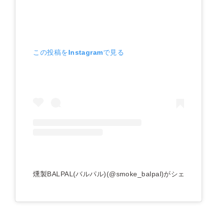
この投稿をInstagramで見る
燻製BALPAL(バルパル)(@smoke_balpal)がシェアした投