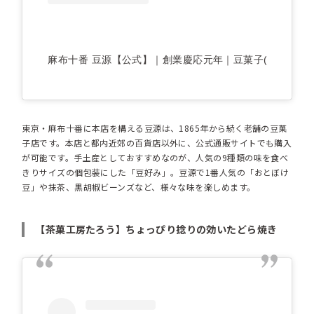
麻布十番 豆源【公式】｜創業慶応元年｜豆菓子(@azabujub
東京・麻布十番に本店を構える豆源は、1865年から続く老舗の豆菓
子店です。本店と都内近郊の百貨店以外に、公式通販サイトでも購入
が可能です。手土産としておすすめなのが、人気の9種類の味を食べ
きりサイズの個包装にした「豆好み」。豆源で1番人気の「おとぼけ
豆」や抹茶、黒胡椒ビーンズなど、様々な味を楽しめます。
【茶菓工房たろう】ちょっぴり捻りの効いたどら焼き