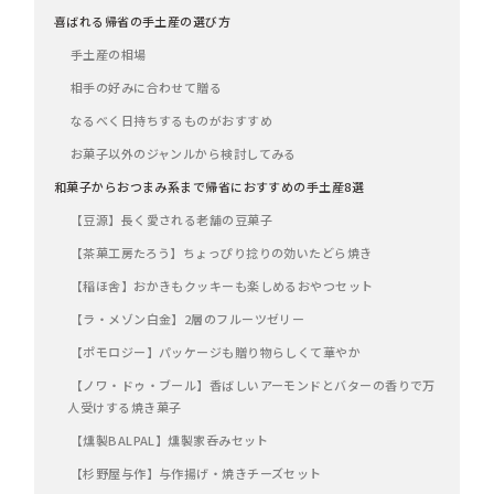
喜ばれる帰省の手土産の選び方
手土産の相場
相手の好みに合わせて贈る
なるべく日持ちするものがおすすめ
お菓子以外のジャンルから検討してみる
和菓子からおつまみ系まで帰省におすすめの手土産8選
【豆源】長く愛される老舗の豆菓子
【茶菓工房たろう】ちょっぴり捻りの効いたどら焼き
【稲ほ舎】おかきもクッキーも楽しめるおやつセット
【ラ・メゾン白金】2層のフルーツゼリー
【ポモロジー】パッケージも贈り物らしくて華やか
【ノワ・ドゥ・ブール】香ばしいアーモンドとバターの香りで万
人受けする焼き菓子
【燻製BALPAL】燻製家呑みセット
【杉野屋与作】与作揚げ・焼きチーズセット