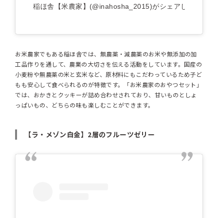
稲ほ舎【米農家】(@inahosha_2015)がシェアした投稿
お米農家でもある稲ほ舎では、無農薬・減農薬のお米や無添加の加
工品作りを通して、農業の大切さを伝える活動をしています。国産の
小麦粉や無農薬の米と玄米など、原材料にもこだわっているため子ど
もも安心して食べられるのが特徴です。「お米農家のおやつセット」
では、おかきとクッキーが詰め合わせされており、甘いものとしょ
っぱいもの、どちらの味も楽しむことができます。
【ラ・メゾン白金】2層のフルーツゼリー