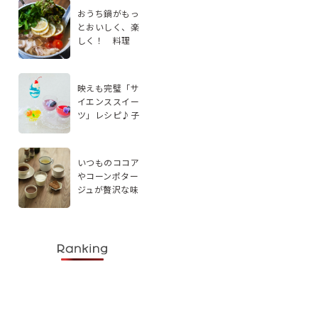
おうち鍋がもっ
とおいしく、楽
しく！ 料理
家・エダジュン
さんに聞く、手
軽なアレンジ2品
映えも完璧「サ
イエンススイー
ツ」レシピ♪子
どもと楽しく実
験感覚で作ろう
いつものココア
やコーンポター
ジュが贅沢な味
わいに。スパイ
スを使ったドリ
ンクレシピ5選