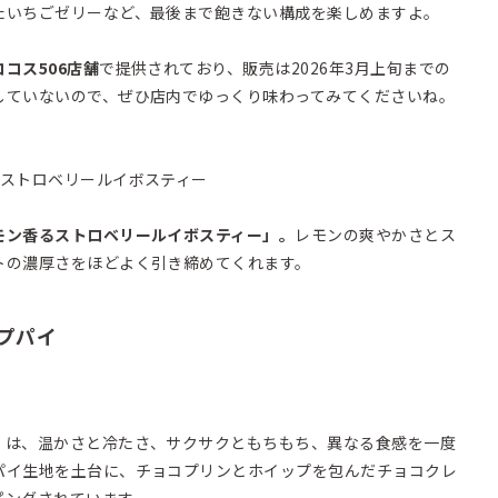
たいちごゼリーなど、最後まで飽きない構成を楽しめますよ。
コス506店舗
で提供されており、販売は2026年3月上旬までの
していないので、ぜひ店内でゆっくり味わってみてくださいね。
モン香るストロベリールイボスティー」。
レモンの爽やかさとス
トの濃厚さをほどよく引き締めてくれます。
プパイ
」
は、温かさと冷たさ、サクサクともちもち、異なる食感を一度
パイ生地を土台に、チョコプリンとホイップを包んだチョコクレ
ピングされています。