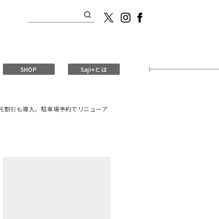
検
索:
SHOP
Saji+とは
地元割引も導入、駐車場予約でリニューア