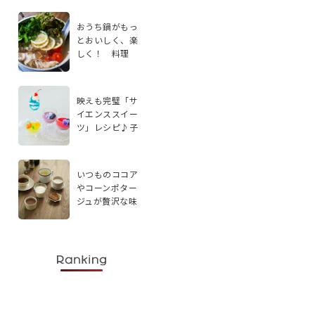
おうち鍋がもっ
とおいしく、楽
しく！ 料理
家・エダジュン
さんに聞く、手
軽なアレンジ2品
映えも完璧「サ
イエンススイー
ツ」レシピ♪子
どもと楽しく実
験感覚で作ろう
いつものココア
やコーンポター
ジュが贅沢な味
わいに。スパイ
スを使ったドリ
ンクレシピ5選