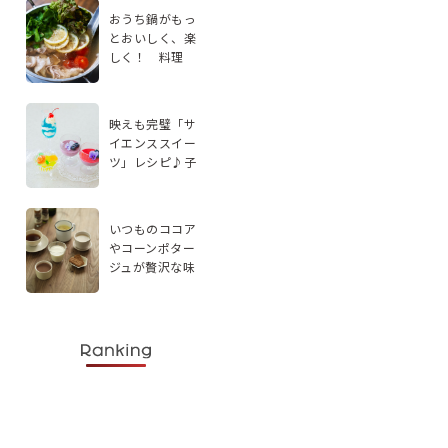
おうち鍋がもっ
とおいしく、楽
しく！ 料理
家・エダジュン
さんに聞く、手
軽なアレンジ2品
映えも完璧「サ
イエンススイー
ツ」レシピ♪子
どもと楽しく実
験感覚で作ろう
いつものココア
やコーンポター
ジュが贅沢な味
わいに。スパイ
スを使ったドリ
ンクレシピ5選