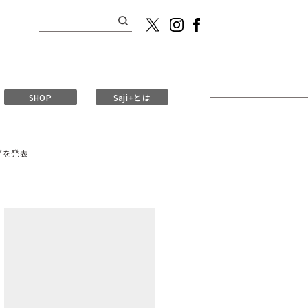
検
索:
SHOP
Saji+とは
グを発表