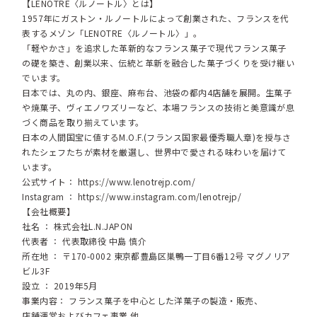
【LENOTRE〈ルノートル〉とは】
1957年にガストン・ルノートルによって創業された、フランスを代
表するメゾン「LENOTRE〈ルノートル〉」。
「軽やかさ」を追求した革新的なフランス菓子で現代フランス菓子
の礎を築き、創業以来、伝統と革新を融合した菓子づくりを受け継い
でいます。
日本では、丸の内、銀座、麻布台、池袋の都内4店舗を展開。生菓子
や焼菓子、ヴィエノワズリーなど、本場フランスの技術と美意識が息
づく商品を取り揃えています。
日本の人間国宝に値するM.O.F.(フランス国家最優秀職人章)を授与さ
れたシェフたちが素材を厳選し、世界中で愛される味わいを届けて
います。
公式サイト：
https://www.lenotrejp.com/
Instagram ：
https://www.instagram.com/lenotrejp/
【会社概要】
社名 ： 株式会社L.N.JAPON
代表者 ： 代表取締役 中島 慎介
所在地 ： 〒170-0002 東京都豊島区巣鴨一丁目6番12号 マグノリア
ビル3F
設立 ： 2019年5月
事業内容： フランス菓子を中心とした洋菓子の製造・販売、
店舗運営およびカフェ事業 他