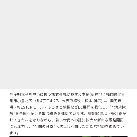
辛子明太子を中心に扱う株式会社かねすえ本舗(所在地：福岡県北九
州市小倉北区中井4丁目4-27、代表取締役：松本 勝広)は、楽天市
場・WESTERモール・ふるさと納税などEC展開を強化し、“北九州の
味”を全国へ届ける取り組みを進めています。創業50年以上受け継が
れてきた味を守りながら、若い世代への認知拡大や新たな販路開拓
にも注力し、“全国の食卓”へ次世代へ向けた新たな挑戦を進めてい
ます。