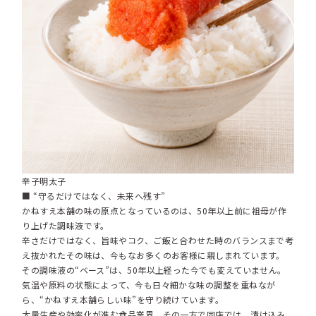
辛子明太子
■ “守るだけではなく、未来へ残す”
かねすえ本舗の味の原点となっているのは、50年以上前に祖母が作
り上げた調味液です。
辛さだけではなく、旨味やコク、ご飯と合わせた時のバランスまで考
え抜かれたその味は、今もなお多くのお客様に親しまれています。
その調味液の“ベース”は、50年以上経った今でも変えていません。
気温や原料の状態によって、今も日々細かな味の調整を重ねなが
ら、“かねすえ本舗らしい味”を守り続けています。
大量生産や効率化が進む食品業界。その一方で同店では、漬け込み