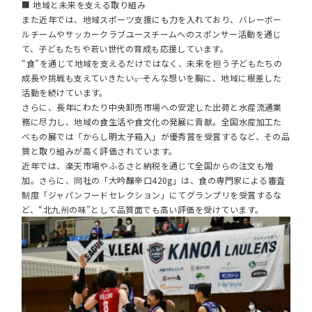
■ 地域と未来を支える取り組み
また近年では、地域スポーツ支援にも力を入れており、バレーボー
ルチームやサッカークラブユースチームへのスポンサー活動を通じ
て、子どもたちや若い世代の育成も応援しています。
“食”を通じて地域を支えるだけではなく、未来を担う子どもたちの
成長や挑戦も支えていきたい――。そんな想いを胸に、地域に根差した
活動を続けています。
さらに、長年にわたり中央卸売市場への安定した出荷と水産流通業
務に尽力し、地域の食生活や食文化の発展に貢献。全国水産加工た
べもの展では「からし明太子箱入」が優秀賞を受賞するなど、その品
質と取り組みが高く評価されています。
近年では、楽天市場やふるさと納税を通じて全国からの注文も増
加。さらに、同社の「大吟醸辛口420g」は、食の専門家による審査
制度「ジャパンフードセレクション」にてグランプリを受賞するな
ど、“北九州の味”として品質面でも高い評価を受けています。