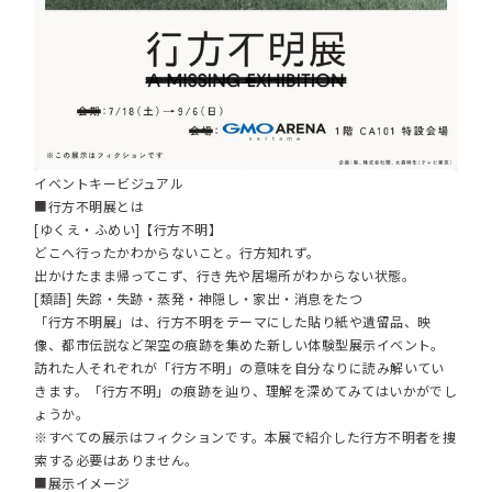
イベントキービジュアル
■行方不明展とは
[ゆくえ・ふめい]【行方不明】
どこへ行ったかわからないこと。行方知れず。
出かけたまま帰ってこず、行き先や居場所がわからない状態。
[類語] 失踪・失跡・蒸発・神隠し・家出・消息をたつ
「行方不明展」は、行方不明をテーマにした貼り紙や遺留品、映
像、都市伝説など架空の痕跡を集めた新しい体験型展示イベント。
訪れた人それぞれが「行方不明」の意味を自分なりに読み解いてい
きます。「行方不明」の痕跡を辿り、理解を深めてみてはいかがでし
ょうか。
※すべての展示はフィクションです。本展で紹介した行方不明者を捜
索する必要はありません。
■展示イメージ