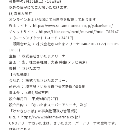
会期中の8月15日(土)・16日(日)
以外の日程にてご入場いただけます。
(3)当日入場券
オンラインおよび会場にて当日券を販売しております
Webサイト ：
https://www.saitama-arena.co.jp/yukuefumei/
チケットサイト：
https://l-tike.com/event/mevent/?mid=782947
： (ローソンチケット Lコード：34317)
一般問合せ先 ： 株式会社さいたまアリーナ 048-601-1122(10:00～
18:00)
主催 ： 株式会社さいたまアリーナ
企画 ： 梨、株式会社闇、大森 時生(テレビ東京)
後援 ： さいたま市
【会社概要】
会社名 ： 株式会社さいたまアリーナ
所在地 ： 埼玉県さいたま市中央区新都心8番地
資本金 ： 4億9,500万円
設立年月日： 平成9年3月27日
設立目的 ： 「さいたまスーパーアリーナ」及び
「けやきひろば」の事業管理及び管理受託
URL ：
https://www.saitama-arena.co.jp/
GMOアリーナさいたまは、さいたまスーパーアリーナの愛称です。
詳細はこちら