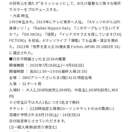
の好奇心を満たす”をミッションとして、お化け屋敷など様々な場所
でホラーをプロデュースする。
・大森 時生
1995年生まれ。2019年にテレビ東京へ入社。『Aマッソのがんばれ
奥様ッソ！』『Raiken Nippon Hair』『このテープもってないです
か？』『SIX HACK』『祓除』『イシナガキクエを探しています(TXQ
FICTION)』を担当。Aマッソライブ『滑稽』でも企画・演出を務め
た。2023年「世界を変える30歳未満 Forbes JAPAN 30 UNDER 30」
に選出された。
■行方不明展さいたま2026の概要
開催期間 ： 2026年7月18日(土)～9月6日(日)
開催時間 ： 各日11:00～19:00(最終入場18:30)
会場 ： GMOアリーナさいたま1階CA101特設会場
入場 ： S1ゲート側
入場料 ： 大人2,200円(前売2,000円)、中高生1,600円(前売1,400
円)
※小学生以下は大人1名につき2名まで無料
チケット ： (1)日時指定入場券(ローソンチケットのみの取扱い)
混雑が予想される8月15日(土)・16日(日)は
日付指定券とさせていただきます。
(2)一般入場券(前売り券含む)