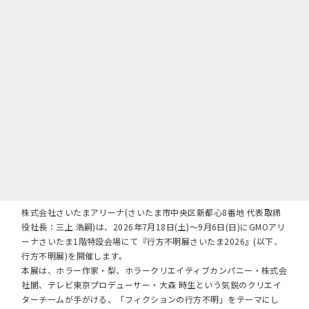
株式会社さいたまアリーナ(さいたま市中央区新都心8番地 代表取締
役社長：三上 浩嗣)は、2026年7月18日(土)～9月6日(日)にGMOアリ
ーナさいたま1階特設会場にて『行方不明展さいたま2026』(以下、
行方不明展)を開催します。
本展は、ホラー作家・梨、ホラークリエイティブカンパニー・株式会
社闇、テレビ東京プロデューサー・大森 時生という気鋭のクリエイ
ターチームが手がける、「フィクションの行方不明」をテーマにし