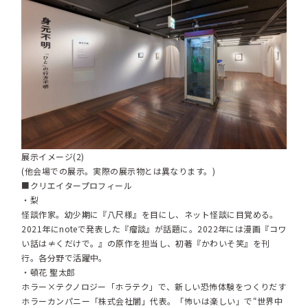
展示イメージ(2)
(他会場での展示。実際の展示物とは異なります。)
■クリエイタープロフィール
・梨
怪談作家。幼少期に『八尺様』を目にし、ネット怪談に目覚める。
2021年にnoteで発表した『瘤談』が話題に。2022年には漫画『コワ
い話は≠くだけで。』の原作を担当し、初著『かわいそ笑』を刊
行。各分野で活躍中。
・頓花 聖太郎
ホラー×テクノロジー「ホラテク」で、新しい恐怖体験をつくりだす
ホラーカンパニー「株式会社闇」代表。「怖いは楽しい」で“世界中