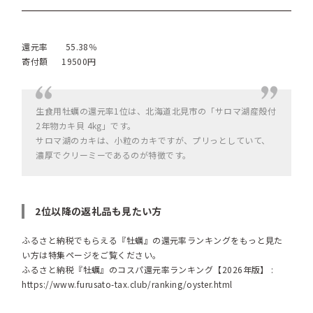
還元率 55.38％
寄付額 19500円
生食用牡蠣の還元率1位は、北海道北見市の「サロマ湖産殻付
2年物カキ貝 4kg」です。
サロマ湖のカキは、小粒のカキですが、プリっとしていて、
濃厚でクリーミーであるのが特徴です。
2位以降の返礼品も見たい方
ふるさと納税でもらえる『牡蠣』の還元率ランキングをもっと見た
い方は特集ページをご覧ください。
ふるさと納税『牡蠣』のコスパ還元率ランキング【2026年版】 :
https://www.furusato-tax.club/ranking/oyster.html