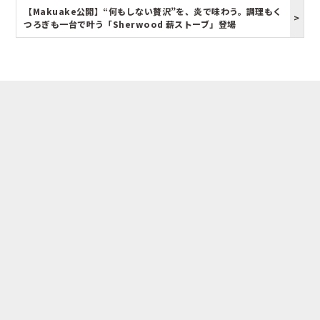
【Makuake公開】“何もしない贅沢”を、炎で味わう。調理もく
つろぎも一台で叶う「Sherwood 薪ストーブ」登場