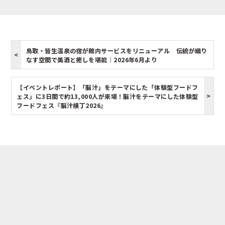
鳥取・皆生温泉の宿が館内サービスをリニューアル 伝統が織り
なす空間で美酒と癒しを堪能｜2026年6月より
【イベントレポート】「脳汁」をテーマにした「体験型フードフ
ェス」に3日間で約13,000人が来場！脳汁をテーマにした体験型
フードフェス『脳汁横丁2026』