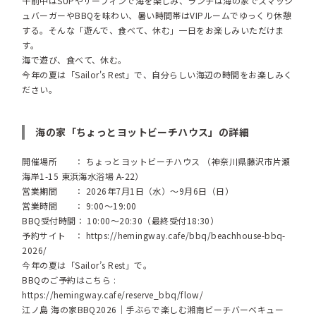
午前中はSUPやサーフィンで海を楽しみ、ランチは海の家でスマッシ
ュバーガーやBBQを味わい、暑い時間帯はVIPルームでゆっくり休憩
する。そんな「遊んで、食べて、休む」一日をお楽しみいただけま
す。
海で遊び、食べて、休む。
今年の夏は「Sailor's Rest」で、自分らしい海辺の時間をお楽しみく
ださい。
海の家「ちょっとヨットビーチハウス」の詳細
開催場所 ： ちょっとヨットビーチハウス （神奈川県藤沢市片瀬
海岸1-15 東浜海水浴場 A-22）
営業期間 ： 2026年7月1日（水）～9月6日（日）
営業時間 ： 9:00～19:00
BBQ受付時間： 10:00～20:30（最終受付18:30）
予約サイト ：
https://hemingway.cafe/bbq/beachhouse-bbq-
2026/
今年の夏は「Sailor’s Rest」で。
BBQのご予約はこちら :
https://hemingway.cafe/reserve_bbq/flow/
江ノ島 海の家BBQ2026｜手ぶらで楽しむ湘南ビーチバーベキュー