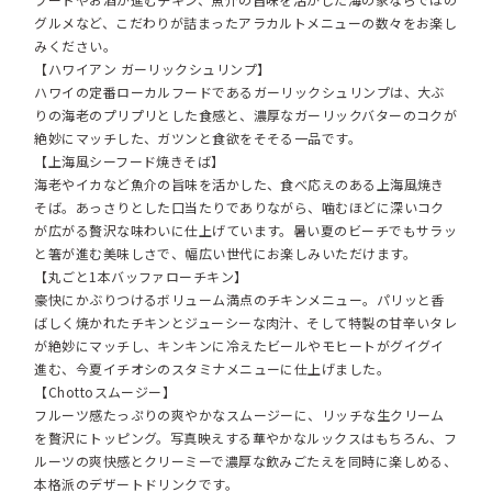
グルメなど、こだわりが詰まったアラカルトメニューの数々をお楽し
みください。
【ハワイアン ガーリックシュリンプ】
ハワイの定番ローカルフードであるガーリックシュリンプは、大ぶ
りの海老のプリプリとした食感と、濃厚なガーリックバターのコクが
絶妙にマッチした、ガツンと食欲をそそる一品です。
【上海風シーフード焼きそば】
海老やイカなど魚介の旨味を活かした、食べ応えのある上海風焼き
そば。あっさりとした口当たりでありながら、噛むほどに深いコク
が広がる贅沢な味わいに仕上げています。暑い夏のビーチでもサラッ
と箸が進む美味しさで、幅広い世代にお楽しみいただけます。
【丸ごと1本バッファローチキン】
豪快にかぶりつけるボリューム満点のチキンメニュー。パリッと香
ばしく焼かれたチキンとジューシーな肉汁、そして特製の甘辛いタレ
が絶妙にマッチし、キンキンに冷えたビールやモヒートがグイグイ
進む、今夏イチオシのスタミナメニューに仕上げました。
【Chottoスムージー】
フルーツ感たっぷりの爽やかなスムージーに、リッチな生クリーム
を贅沢にトッピング。写真映えする華やかなルックスはもちろん、フ
ルーツの爽快感とクリーミーで濃厚な飲みごたえを同時に楽しめる、
本格派のデザートドリンクです。