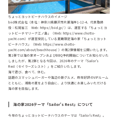
ちょっとヨットビーチハウスのイメージ
biid株式会社（本社：神奈川県藤沢市片瀬海岸1-12-4、代表取締
役：松尾省三 Web:
https://biid.jp/
）は、運営する「ちょっとヨ
ットビーチマリーナ江ノ島」（Web:
https://www.chotto-
yacht.com
）が運営受託している夏期限定海の家「ちょっとヨット
ビーチハウス」（Web:
https://www.chotto-
yacht.com/about/beachhouse/
）の第2弾情報を公開いたします。
第1弾では海の家オープンおよびBBQ予約開始についてお知らせいた
しましたが、第2弾となる今回は、2026年のテーマ「Sailor's
Rest（セイラーズレスト）」をご紹介いたします。
海で遊び、食べて、休む。
話題のスマッシュバーガーや海辺の新グルメ、昨年好評のVIPルーム
とともに、湘南の夏をより自由に、より快適にお楽しみいただける
海の家を目指します。
海の家2026テーマ「Sailor's Rest」について
今年のちょっとヨットビーチハウスのテーマは「Sailor's Rest」。