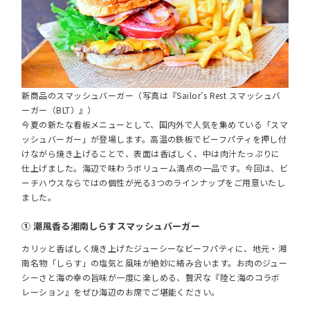
新商品のスマッシュバーガー（写真は『Sailor’s Rest スマッシュバ
ーガー（BLT）』）
今夏の新たな看板メニューとして、国内外で人気を集めている「スマ
ッシュバーガー」が登場します。高温の鉄板でビーフパティを押し付
けながら焼き上げることで、表面は香ばしく、中は肉汁たっぷりに
仕上げました。海辺で味わうボリューム満点の一品です。今回は、ビ
ーチハウスならではの個性が光る3つのラインナップをご用意いたし
ました。
① 潮風香る湘南しらすスマッシュバーガー
カリッと香ばしく焼き上げたジューシーなビーフパティに、地元・湘
南名物「しらす」の塩気と風味が絶妙に絡み合います。お肉のジュー
シーさと海の幸の旨味が一度に楽しめる、贅沢な『陸と海のコラボ
レーション』をぜひ海辺のお席でご堪能ください。