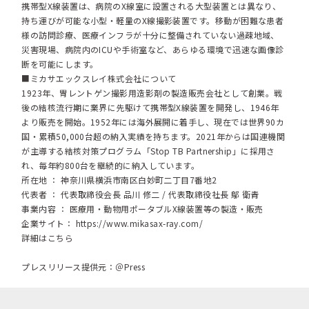
携帯型X線装置は、病院のX線室に設置される大型装置とは異なり、
持ち運びが可能な小型・軽量のX線撮影装置です。移動が困難な患者
様の訪問診療、医療インフラが十分に整備されていない過疎地域、
災害現場、病院内のICUや手術室など、あらゆる環境で迅速な画像診
断を可能にします。
■ミカサエックスレイ株式会社について
1923年、胃レントゲン撮影用造影剤の製造販売会社として創業。戦
後の結核流行期に業界に先駆けて携帯型X線装置を開発し、1946年
より販売を開始。1952年には海外展開に着手し、現在では世界90カ
国・累積50,000台超の納入実績を持ちます。2021年からは国連機関
が主導する結核対策プログラム「Stop TB Partnership」に採用さ
れ、毎年約800台を継続的に納入しています。
所在地 ： 神奈川県横浜市南区白妙町二丁目7番地2
代表者 ： 代表取締役会長 品川 修二 / 代表取締役社長 鄔 衛青
事業内容 ： 医療用・動物用ポータブルX線装置等の製造・販売
企業サイト：
https://www.mikasax-ray.com/
詳細はこちら
プレスリリース提供元：＠Press