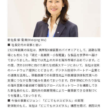
新社長 鄔 衛青(Weiqing Wu)
■ 社長交代の背景と狙い
1923年創業の当社は、携帯型X線装置のパイオニアとして、過酷な現
場にも耐えうる「頑丈・高画質・小型軽量」な製品を世界中へ届け
てまいりました。現在では売上の大半を海外市場が占めています。こ
の度、次の100年に向けた新たな成長ステージにおいて、当社は従来
のハードウェア提供にとどまらず、デジタル技術やパートナー企業と
の連携を活用し、移動医療での利便性向上や医療提供体制充実への
支援につながる取り組みを進めてまいります。四半世紀にわたり当社
の海外営業の最前線で強固なグローバルネットワークを構築してき
た新社長のもと、国内外の医療現場により一層貢献できる体制づく
りを推進してまいります。
■ 今後の事業ビジョン：「どこでもホスピタル」の実現
新体制のもと、当社は「どこでもホスピタル」構想を掲げ、病院以外