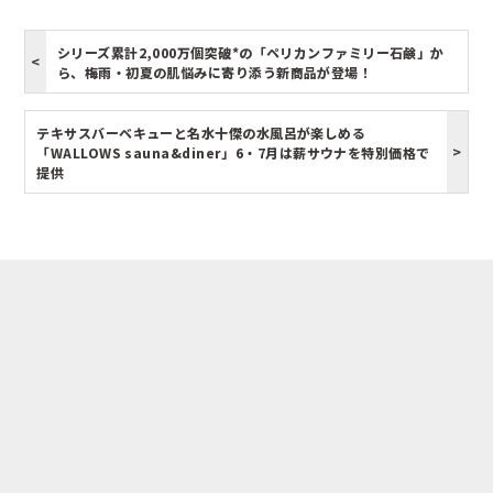
シリーズ累計2,000万個突破*の「ペリカンファミリー石鹸」か
ら、梅雨・初夏の肌悩みに寄り添う新商品が登場！
テキサスバーベキューと名水十傑の水風呂が楽しめる
「WALLOWS sauna&diner」6・7月は薪サウナを特別価格で
提供