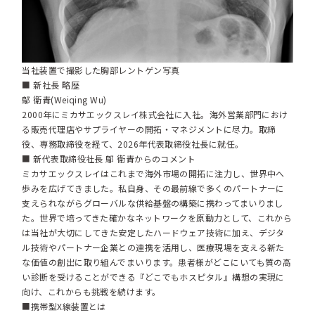
当社装置で撮影した胸部レントゲン写真
■ 新社長 略歴
鄔 衛青(Weiqing Wu)
2000年にミカサエックスレイ株式会社に入社。海外営業部門におけ
る販売代理店やサプライヤーの開拓・マネジメントに尽力。取締
役、専務取締役を経て、2026年代表取締役社長に就任。
■ 新代表取締役社長 鄔 衛青からのコメント
ミカサエックスレイはこれまで海外市場の開拓に注力し、世界中へ
歩みを広げてきました。私自身、その最前線で多くのパートナーに
支えられながらグローバルな供給基盤の構築に携わってまいりまし
た。世界で培ってきた確かなネットワークを原動力として、これから
は当社が大切にしてきた安定したハードウェア技術に加え、デジタ
ル技術やパートナー企業との連携を活用し、医療現場を支える新た
な価値の創出に取り組んでまいります。患者様がどこにいても質の高
い診断を受けることができる『どこでもホスピタル』構想の実現に
向け、これからも挑戦を続けます。
■携帯型X線装置とは