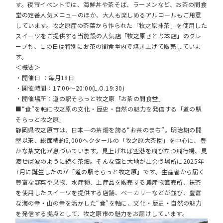
す。夜市イベントでは、海鮮丼や茶そば、ラーメンなど、お茶の間食
堂の定番人気メニューのほか、大人も楽しめるアルコールもご用意
しています。牧之原産の茶葉から作られた「牧之原抹茶」を使用した
スイーツをご提供する当施設の人気店「牧之原さとり本店」のクレ
ープも、この日は特別にお茶の間食堂内で焼き上げて販売していま
す。
＜概要＞
・開催日 ：毎月18日
・開催時間：17:00～20:00(L.O.19:30)
・開催場所：道の駅そらっと牧之原「お茶の間食堂」
■“食”を軸に牧之原の文化・歴史・自然の魅力を発信する「道の駅
そらっと牧之原」
静岡県牧之原市は、日本一の茶畑を誇る“お茶のまち”。明治期の開
墾以来、総面積約5,000ヘクタールの「牧之原大茶園」を中心に、豊
かな茶文化が息づいています。見上げれば空港を飛び立つ飛行機、見
渡せば波のように続く茶畑。そんな空と大地が出会う場所に2025年
7月に誕生したのが「道の駅そらっと牧之原」です。生産者から届く
豊富な野菜や果物、水産物、土産品を販売する農産物直売所、抹茶
を使用したスイーツを提供する店舗、ベーカリーなどが並び、豊富
な海の幸・山の幸を活かした“食”を軸に、文化・歴史・自然の魅力
を発信する拠点として、牧之原市の魅力をお届けしています。