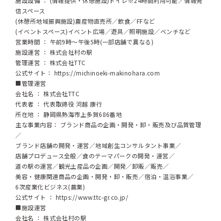
施設設備 ： (情報提供・休憩施設)トイレ※24時間利用可能／情報発
信スペース
(休憩所地域振興施設)農産物直売所／飲食／FFなど
(イベントスペース)イベント広場／遊具／照明施設／ベンチなど
営業時間 ： 午前9時～午後5時(一部店舗で異なる)
施設運営 ： 株式会社村の駅
管理運営 ： 株式会社TTC
公式サイト：
https://michinoeki-makinohara.com
■管理運営
会社名 ： 株式会社TTC
代表者 ： 代表取締役 河越 康行
所在地 ： 静岡県熱海市上多賀686番地
主な事業内容： ブランド商品の企画・開発・卸・販売及び品質管理
／
ブランド店舗の開発・運営／地域創生コンサルタント事業／
店舗プロデュース全般／食のテーマパークの開発・運営／
道の駅の運営／観光土産品の企画／開発／卸販／販売／
美容・健康関連商品の企画・開発・卸・販売／宿泊・温浴事業／
6次産業化ビジネス(農業)
公式サイト ：
https://www.ttc-gr.co.jp/
■施設運営
会社名 ： 株式会社村の駅