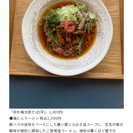
「鈴木梅太郎そば(冷)」1,800円
●梅とんラーメン 税込1,500円
豚バラの旨味をベースにした暑い夏に沁みる塩スープに、笠名の梅の
酸味が絶妙に調和したご褒美塩ラーメン。後味は驚くほど軽やか