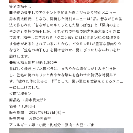
笠名の梅干し
■伝統の梅干しでアクセントを加えた夏にぴったり特別メニュー
鈴木梅太郎氏にちなみ、開発した特別メニューは3品。昔ながらの製
法で作られた「昔ながらのキリッとした酸っぱさ」と「果肉のまろ
やかさ」を持つ梅干しが、それぞれの料理の魅力を最大限に引き立
てます。梅干しに含まれる「クエン酸」にはビタミンB1の吸収を促
す働きがあるとされていることから、ビタミンB1が豊富な豚肉やう
なぎと「笠名の梅干し」を掛け合わせ、夏にぴったりな味わいをお
届けします。
●鈴木梅太郎丼 税込1,800円
香ばしく焼き上げた豚バラに、まろやかな塩ダレが甘みを引き出
し、笠名の梅のキリッと爽やかな酸味を合わせた贅沢な特製丼で
す。“疲れた体に沁みる一杯”として、暑い夏にも食欲をそそるメニュ
ーに仕上げました。
＜商品概要＞
商品名 ：鈴木梅太郎丼
価格 ：1,800円
販売期間 ：2026年6月18日(木)～
販売店舗 ：お茶の間食堂
アレルギー：卵・小麦・乳成分・豚肉・大豆・ごま