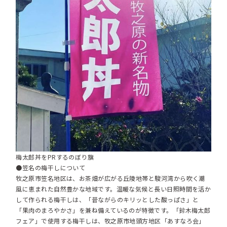
梅太郎丼をPRするのぼり旗
●笠名の梅干しについて
牧之原市笠名地区は、お茶畑が広がる丘陵地帯と駿河湾から吹く潮
風に恵まれた自然豊かな地域です。温暖な気候と長い日照時間を活か
して作られる梅干しは、「昔ながらのキリッとした酸っぱさ」と
「果肉のまろやかさ」を兼ね備えているのが特徴です。「鈴木梅太郎
フェア」で使用する梅干しは、牧之原市地頭方地区「あすなろ会」