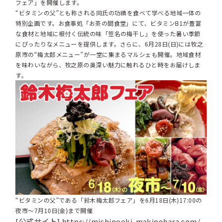
フェア」を開催します。
“ビタミンの父”とも称される同氏の功績を食べて学べる地域一体の
特別企画です。お食事処「お茶の間食堂」にて、ビタミンB1が豊富
な食材と地域に根付く伝統の味「笠名の梅干し」を使った暑い季節
にぴったりなメニューを提供します。さらに、6月28日(日)には牧之
原市の“梅太郎メニュー”が一堂に集まるマルシェも開催。地域食材
を味わいながら、牧之原の奥深い魅力に触れるひと時をお届けしま
す。
“ビタミンの父”である「鈴木梅太郎フェア」を6月18日(木)17:00の
夜市〜7月10日(金)まで開催
[公式サイト]
https://michinoeki-makinohara.com/