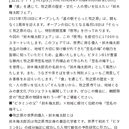
■「食」を通じて、牧之原の歴史・文化・人の想いを伝えたい「鈴木
梅太郎フェア」
2025年7月18日にオープンした「道の駅そらっと牧之原」は、間も
なく1周年を迎えます。オープンの日にちとなる毎月18日は『そらっ
と牧之原の日』とし、特別夜間営業『夜市』を行っております。
今回の「鈴木梅太郎フェア」は、この『夜市』を皮切りに17:00から
スタートいたします。このフェアでは、世界に誇る偉人・鈴木梅太郎
先生の功績と、地域で大切に受け継がれてきた“笠名の梅”の魅力を
皆様に知っていただくため、企画いたしました。ビタミンB1が豊富
な豚肉と牧之原市笠名地区で丹精込めて作られた「笠名の梅干し」
を使用し、鈴木梅太郎氏の名前から「鈴木梅太郎丼」として販売い
たします。また、うなぎや茶そばを使った特別メニューもご用意して
お客様をお迎えいたします。“「食」を通じて、牧之原の歴史・文
化・人の想いを伝えたい”そんな思いから、牧之原市では、地域ぐる
みの食文化プロジェクトも展開しています。ぜひこの機会に、期間限
定の“牧之原の物語を味わう一杯”をご堪能ください。
■“ビタミンの父”「鈴木梅太郎」×地域に根付く伝統の味「笠名の
梅干し」
●牧之原の世界的偉人・鈴木梅太郎とは
鈴木梅太郎氏は牧之原市出身の農芸化学者です。世界で初めて「ビタ
ミンB1」の成分抽出に成功した人物で脚気の予防研究に尽力し、日