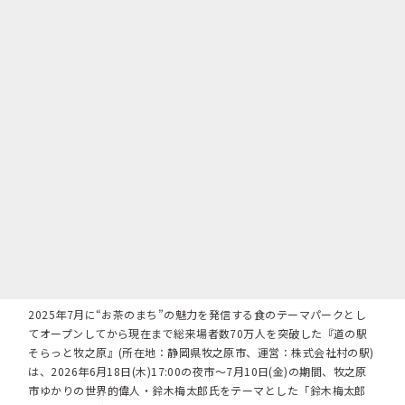
2025年7月に“お茶のまち”の魅力を発信する食のテーマパークとし
てオープンしてから現在まで総来場者数70万人を突破した『道の駅
そらっと牧之原』(所在地：静岡県牧之原市、運営：株式会社村の駅)
は、2026年6月18日(木)17:00の夜市～7月10日(金)の期間、牧之原
市ゆかりの世界的偉人・鈴木梅太郎氏をテーマとした「鈴木梅太郎