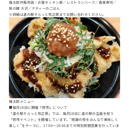
梅太郎丼販売店：お猿キッチン新／レストランハーク／喜楽寿司／
旅の館 大沢／ナティーのごはん
※詳細は道の駅そらっと牧之原までお問い合わせください。
梅太郎メニュー
■毎月18日に開催『夜市』について
「道の駅そらっと牧之原」では、毎月18日に道の駅の生誕を祝う
「夜市イベント」を開催しています。“感謝の夜をみんなで美味しく
楽しく”をテーマに、17:00～20:00までの特別夜間営業を行っていま