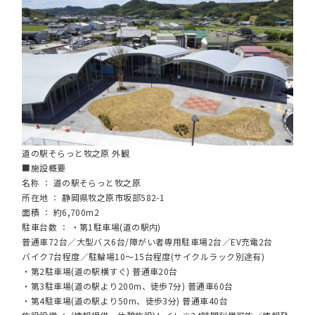
道の駅そらっと牧之原 外観
■施設概要
名称 ： 道の駅そらっと牧之原
所在地 ： 静岡県牧之原市坂部582-1
面積 ： 約6,700m2
駐車台数 ： ・第1駐車場(道の駅内)
普通車72台／大型バス6台/障がい者専用駐車場2台／EV充電2台
バイク7台程度／駐輪場10～15台程度(サイクルラック別途有)
・第2駐車場(道の駅横すぐ) 普通車20台
・第3駐車場(道の駅より200m、徒歩7分) 普通車60台
・第4駐車場(道の駅より50m、徒歩3分) 普通車40台