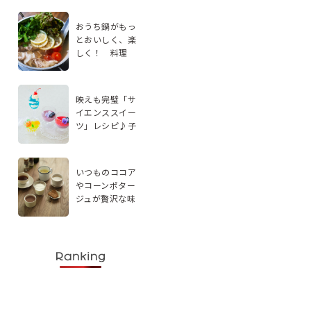
おうち鍋がもっ
とおいしく、楽
しく！ 料理
家・エダジュン
さんに聞く、手
軽なアレンジ2品
映えも完璧「サ
イエンススイー
ツ」レシピ♪子
どもと楽しく実
験感覚で作ろう
いつものココア
やコーンポター
ジュが贅沢な味
わいに。スパイ
スを使ったドリ
ンクレシピ5選