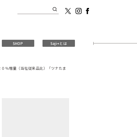
検
索:
SHOP
Saji+とは
２０％増量（当社従来品比）「ツナたま