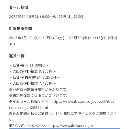
セール期間
2026年6月19日(金) 0:00～6月25日(木) 23:59
対象搭乗期間
2026年7月1日(水)～10月24日(土) ※8月7日(金)～8/16(日)を除き
ます
運賃一例
・仙台-福岡 11,880円～
・大阪(伊丹)-福島 8,250円～
・仙台-名古屋(中部) 8,250円～
・大阪(伊丹)-福岡 7,480円～
※別途空港施設使用料がかかります。
※設定座席数には限りがございます。
タイムセール特設サイト :
https://www.ibexair.co.jp/event/ibex-
time-sale-jun2026.html
夏休み期間や秋のご旅行に、ぜひIBEXエアラインズをご利用くださ
い。
IBEX公式ホームページ :
https://www.ibexair.co.jp/