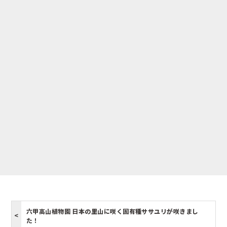
六甲高山植物園 日本の里山に咲く固有種ササユリが咲きまし
た！