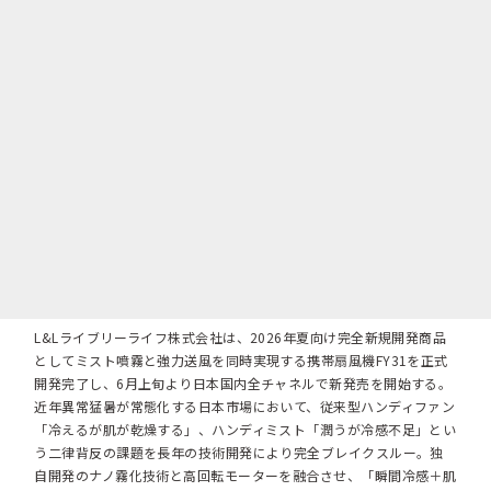
L&Lライブリーライフ株式会社は、2026年夏向け完全新規開発商品
としてミスト噴霧と強力送風を同時実現する携帯扇風機FY31を正式
開発完了し、6月上旬より日本国内全チャネルで新発売を開始する。
近年異常猛暑が常態化する日本市場において、従来型ハンディファン
「冷えるが肌が乾燥する」、ハンディミスト「潤うが冷感不足」とい
う二律背反の課題を長年の技術開発により完全ブレイクスルー。独
自開発のナノ霧化技術と高回転モーターを融合させ、「瞬間冷感＋肌