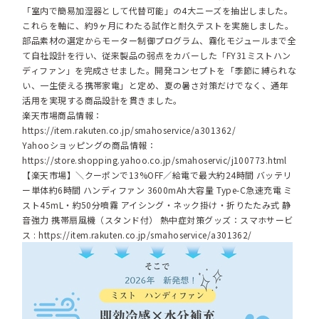
「室内で簡易加湿器として代替可能」の4大ニーズを抽出しました。
これらを軸に、約9ヶ月にわたる試作と耐久テストを実施しました。
部品素材の選定からモーター制御プログラム、霧化モジュールまで全
て自社設計を行い、従来製品の弱点をカバーした「FY31ミストハン
ディファン」を完成させました。開発コンセプトを「季節に縛られな
い、一生使える携帯家電」と定め、夏の暑さ対策だけでなく、通年
活用を実現する商品設計を貫きました。
楽天市場商品情報：
https://item.rakuten.co.jp/smahoservice/a301362/
Yahooショッピングの商品情報：
https://store.shopping.yahoo.co.jp/smahoservic/j100773.html
【楽天市場】＼クーポンで13%OFF／給電で最大約24時間 バッテリ
ー単体約6時間 ハンディファン 3600mAh大容量 Type-C急速充電 ミ
スト45mL・約50分噴霧 アイシング・ネック掛け・折りたたみ式 静
音強力 携帯扇風機（スタンド付） 熱中症対策グッズ：スマホサービ
ス :
https://item.rakuten.co.jp/smahoservice/a301362/