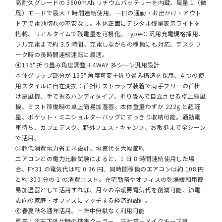
高耐久グレードの 3600mAh リチウムバッテリーを内蔵、風量 1（微
風）モードで最大 7 時間連続使用、一日の通勤・お出かけ・アウト
ドアで電池切れの不安なし。本体正面にデジタル残量表示ライトを
搭載、リアルタイムで残電量を可視化。Type-C 汎用充電規格採用、
フル充電まで約 3.5 時間、充電しながらの稼働にも対応、デスクワ
ーク時の長時間連続運転に最適。
④135° 折り畳み角度調整＋4WAY 多シーン汎用設計
本体グリップ部分が 135° 角度可変＋折り畳み構造を採用、4 つの使
用スタイルに自在変換：首掛けストラップ装着で両手フリーの首掛
け扇風機、手で握るハンディタイプ、折り畳んで自立させる卓上扇風
機、ミスト稼働時の卓上簡易加湿器。本体重量わずか 222g と超軽
量、ポケット・ミニショルダーバッグにすっきり収納可能。通勤電
車待ち、カフェデスク、野外フェス・キャンプ、お散歩まで全シーン
で活用。
⑤超低消費電力省エネ設計、電気代を大幅節約
エアコンとの電力比較試験によると、1 日 8 時間連続使用した場
合、FY31 の電気代は約 0.36 円、同時間稼働のエアコンは約 108 円
と約 300 分の 1 の消費コスト。在宅勤務やオフィスの乾燥緩和用簡
易加湿器として活用すれば、月々の冷暖房電気代を削減可能、節電
志向の家庭・オフィスにマッチする経済的設計。
⑥春夏秋冬通年活用、一年中無駄なく利用可能
夏季：炎天下外出時の携帯クーラー、汗対策＋メイクキープ用