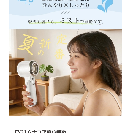
FY31 6 大コア優位特徴