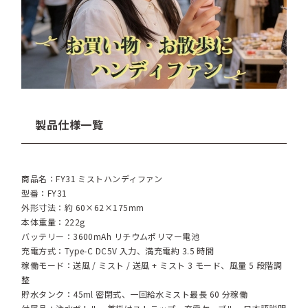
製品仕様一覧
商品名：FY31 ミストハンディファン
型番：FY31
外形寸法：約 60×62×175mm
本体重量：222g
バッテリー：3600mAh リチウムポリマー電池
充電方式：Type-C DC5V 入力、満充電約 3.5 時間
稼働モード：送風 / ミスト / 送風 + ミスト 3 モード、風量 5 段階調
整
貯水タンク：45ml 密閉式、一回給水ミスト最長 60 分稼働