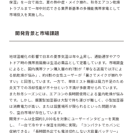
保湿」を一台で両立、夏の熱中症・メイク崩れ、秋冬エアコン乾燥
トラブルまで一年中対応できる業界新基準の多機能携帯家電として
市場投入を実施した。
開発背景と市場課題
地球温暖化の影響で日本の夏季気温は年々上昇し、通勤通学やアウ
トドア時の携帯扇風機は生活必需品として定着しています。市場調査
によると、国内携帯ファン購入層の約7割が「単なる送風では汗によ
る肌乾燥が悩み」、約6割の女性ユーザーが「暑さでメイクが崩れや
すい」と回答しています。一方で、単体ミスト機器は風力不足のため
炎天下での冷却性能が不十分という不満が多数寄せられています。
また秋冬シーズンには、エアコンの長時間使用による室内乾燥が悩み
です。しかし、据置型加湿器は大型で持ち運びが難しく、小型加湿器
は消費電力が高い、または設置場所が限られるといった問題があ
り、空白市場が存在しています。
開発チームは全国約3,000名を対象にユーザーインタビューを実施
し、「一台で冷やす＋保湿を同時に実現」「コンパクトでカバンに
収納できる」「長時間外出でも電池切れしない大容量バッテリー」