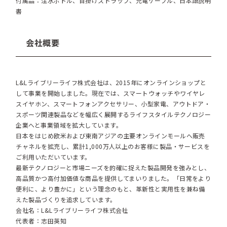
付属品：注水ボトル、首掛けストラップ、充電ケーブル、日本語説明
書
会社概要
L&Lライブリーライフ株式会社は、2015年にオンラインショップと
して事業を開始しました。現在では、スマートウォッチやワイヤレ
スイヤホン、スマートフォンアクセサリー、小型家電、アウトドア・
スポーツ関連製品などを幅広く展開するライフスタイルテクノロジー
企業へと事業領域を拡大しています。
日本をはじめ欧米および東南アジアの主要オンラインモールへ販売
チャネルを拡充し、累計1,000万人以上のお客様に製品・サービスを
ご利用いただいています。
最新テクノロジーと市場ニーズを的確に捉えた製品開発を強みとし、
高品質かつ高付加価値な商品を提供してまいりました。「日常をより
便利に、より豊かに」という理念のもと、革新性と実用性を兼ね備
えた製品づくりを追求しています。
会社名：L&Lライブリーライフ株式会社
代表者：志田英知