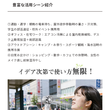
豊富な活用シーン紹介
①通勤・通学：朝晩の電車待ち、屋外徒歩移動時の暑さ・汗対策、
学生の部活遠征・校外イベント携帯用
②オフィス・在宅ワーク：エアコン冷房による室内乾燥緩和、デス
ク上簡易加湿＋局部送風
③アウトドアシーン：キャンプ・お祭り・スポーツ観戦・海水浴時の
携帯冷房
④日常お出かけ：ショッピング・散歩・カフェでの休憩時、女性の
メイク直し前保湿冷やし