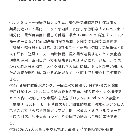
①ナノミスト＋強風連動システム、気化熱で即時冷感と保湿両立
業界先進のナノ霧化ユニットを内蔵、水分子を微細なナノレベルまで
細分化、霧が肌表面に優しく付着。最大 12000RPM 高速ブラシレス
モーターと 55° 傾斜型送風羽根を搭載、5 段階の無段階風量調整
（微風～超強風）に対応。3 種稼働モードを自由切替：送風単体・ミ
スト単体・送風＋ミスト同時稼働。風と霧が連携することで気化熱
現象を活用、直射日光下でも皮膚温度を速やかに低下させ、汗で失
われた肌水分を補充、メイク崩れを大幅に抑制。ミスト粒子が細かい
ため水滴が顔や服に垂れる心配がなく、化粧中でも安心して使用で
きる。
②45ml 密閉式貯水タンク、一回注水で最長 60 分連続ミスト稼働
専用付属注水ボトルにより給水作業が簡単、ABS 密閉タンク構造で
カバン内に収納しても水漏れを完全ブロック。45ml タンク容量で
「弱風 + ミスト」モード時最大 60 分間継続噴霧、冷水をタンクに入
れることでさらなる冷感アップが可能。水道水・ミネラルウォータ
ー両方対応、外出先のコンビニや公園での給水も手軽に実行でき
る。
③3600mAh 大容量リチウム電池、最長 7 時間長時間連続稼働