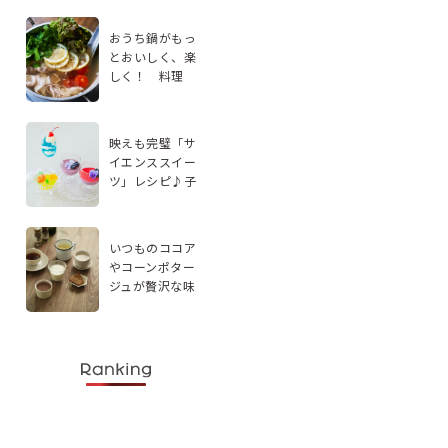
おうち鍋がもっ
とおいしく、楽
しく！ 料理
家・エダジュン
さんに聞く、手
軽なアレンジ2品
映えも完璧「サ
イエンススイー
ツ」レシピ♪子
どもと楽しく実
験感覚で作ろう
いつものココア
やコーンポター
ジュが贅沢な味
わいに。スパイ
スを使ったドリ
ンクレシピ5選