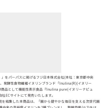
！」をパーパスに掲げるフジ日本株式会社(本社：東京都中央
発酵性食物繊維イヌリンブランド「Inulina(R)(イヌリー
品として機能性表示食品『Inulina pure(イヌリーナピュ
り、自社ECサイトにて発売いたします。
知見を結集した本商品は、「腸から健やかな毎日を支える次世代腸
砂糖由来の高純度イヌリンを2種ブレンドし、整腸効果(※2)をは