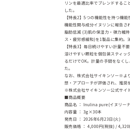
リンを最適比率でブレンドするこ
した。
【特長2】5つの機能性を持つ機能
機能性関与成分イヌリンに報告されて
脂肪低減 (3)肌の保湿力・弾力維持
ス・疲労感緩和)を1製品に集約。
【特長3】毎日続けやすい計量不
溶けやすい顆粒を個包装スティッ
るだけでOK。計量の手間をなく
た。
なお、株式会社サイキンソー※よ
想・アプローチが評価され、推奨
※株式会社サイキンソー公式サイ
■商品概要
商品名 ： Inulina pure(イヌリ
内容量 ： 3g×30本
発売日 ： 2026年6月23日(火)
販売価格 ： 4,000円(税抜) / 4,32