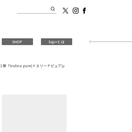
検
索:
SHOP
Saji+とは
nulina pure(イヌリーナピュア)』