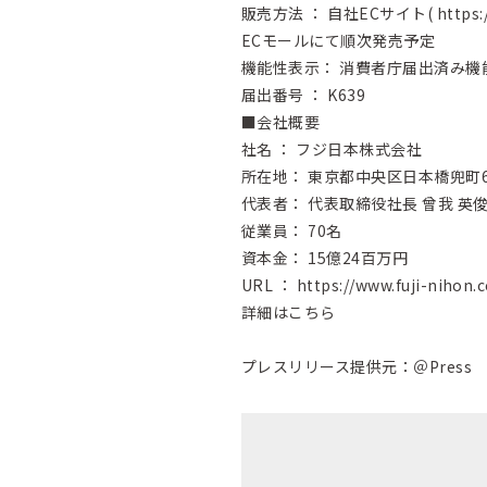
販売方法 ： 自社ECサイト(
https:
ECモールにて順次発売予定
機能性表示： 消費者庁届出済み機
届出番号 ： K639
■会社概要
社名 ： フジ日本株式会社
所在地： 東京都中央区日本橋兜町6
代表者： 代表取締役社長 曾我 英
従業員： 70名
資本金： 15億24百万円
URL ：
https://www.fuji-nihon.
詳細はこちら
プレスリリース提供元：＠Press