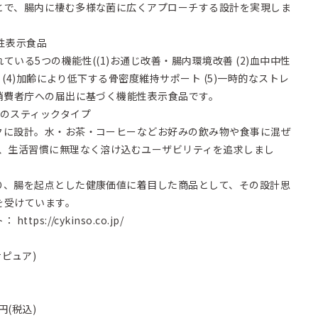
とで、腸内に棲む多様な菌に広くアプローチする設計を実現しま
性表示食品
いる5つの機能性((1)お通じ改善・腸内環境改善 (2)血中中性
 (4)加齢により低下する骨密度維持サポート (5)一時的なストレ
消費者庁への届出に基づく機能性表示食品です。
要のスティックタイプ
クに設計。水・お茶・コーヒーなどお好みの飲み物や食事に混ぜ
し、生活習慣に無理なく溶け込むユーザビリティを追求しまし
り、腸を起点とした健康価値に着目した商品として、その設計思
を受けています。
ト：
https://cykinso.co.jp/
ーナピュア)
0円(税込)