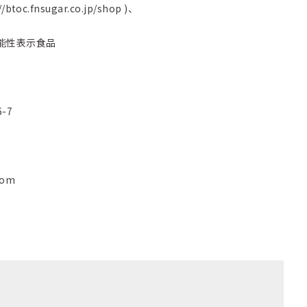
//btoc.fnsugar.co.jp/shop
)、
能性表示食品
-7
俊
com