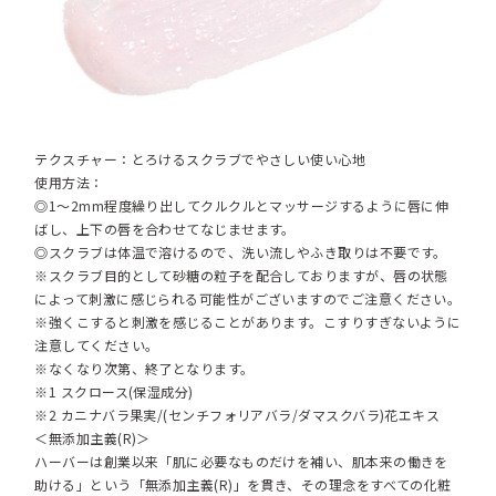
テクスチャー：とろけるスクラブでやさしい使い心地
使用方法：
◎1～2mm程度繰り出してクルクルとマッサージするように唇に伸
ばし、上下の唇を合わせてなじませます。
◎スクラブは体温で溶けるので、洗い流しやふき取りは不要です。
※スクラブ目的として砂糖の粒子を配合しておりますが、唇の状態
によって刺激に感じられる可能性がございますのでご注意ください。
※強くこすると刺激を感じることがあります。こすりすぎないように
注意してください。
※なくなり次第、終了となります。
※1 スクロース(保湿成分)
※2 カニナバラ果実/(センチフォリアバラ/ダマスクバラ)花エキス
＜無添加主義(R)＞
ハーバーは創業以来「肌に必要なものだけを補い、肌本来の働きを
助ける」という「無添加主義(R)」を貫き、その理念をすべての化粧