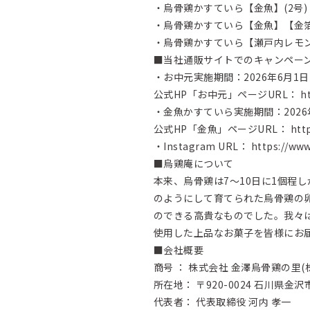
・烏骨鶏かすていら【金魚】(2号
・烏骨鶏かすていら【金魚】【金箔】
・烏骨鶏かすていら【瀬戸内レモン
■当社通販サイトでのキャンペー
・お中元実施期間：2026年6月1日
公式HP「お中元」ページURL：
h
・金魚かすていら実施期間：2026年
公式HP「金魚」ページURL：
htt
・Instagram URL：
https://www
■烏鶏庵について
本来、烏骨鶏は7～10日に1個程
のようにして育てられた烏骨鶏の
のできる高貴なものでした。我々
使用した上品なお菓子を皆様にお
■会社概要
商号 ： 株式会社 金澤烏骨鶏の里(
所在地： 〒920-0024 石川県金沢
代表者： 代表取締役 河内 孝一