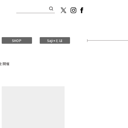
検
索:
SHOP
Saji+とは
を開催