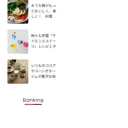
おうち鍋がもっ
とおいしく、楽
しく！ 料理
家・エダジュン
さんに聞く、手
軽なアレンジ2品
映えも完璧「サ
イエンススイー
ツ」レシピ♪子
どもと楽しく実
験感覚で作ろう
いつものココア
やコーンポター
ジュが贅沢な味
わいに。スパイ
スを使ったドリ
ンクレシピ5選