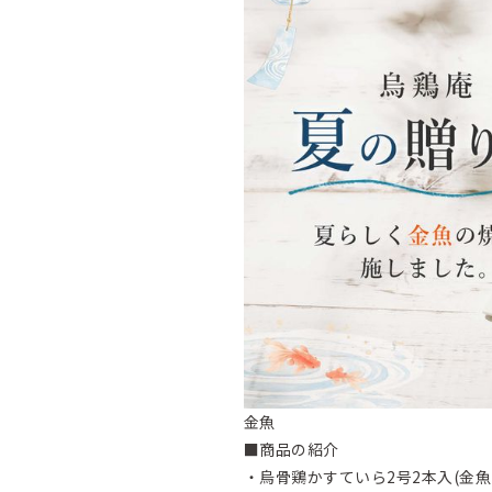
金魚
■商品の紹介
・烏骨鶏かすていら2号2本入(金魚・