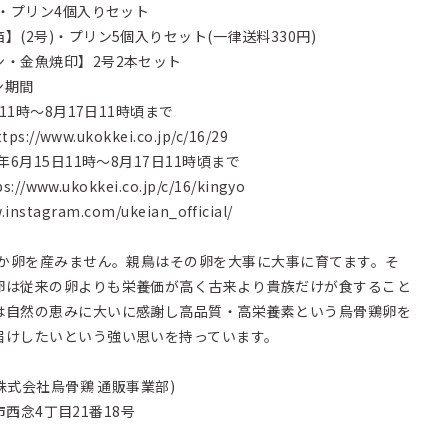
)・プリン4個入りセット
(2号)・プリン5個入りセット(一律送料330円)
・金魚焼印】2号2本セット
ン期間
11時～8月17日11時頃まで
ttps://www.ukokkei.co.jp/c/16/29
6月15日11時～8月17日11時頃まで
ps://www.ukokkei.co.jp/c/16/kingyo
.instagram.com/ukeian_official/
しか卵を産みません。親鳥はその卵を大事に大事に育てます。そ
卵は従来の卵よりも栄養価が高く古来より貴族だけが食すること
は自然の恵みに大いに感謝し高品質・高栄養素という烏骨鶏卵を
届けしたいという強い思いを持っています。
株式会社烏骨鶏 通販事業部)
市西念4丁目21番18号