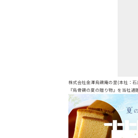
株式会社金澤烏鶏庵の里(本社：石川
『烏骨鶏の夏の贈り物』を当社通