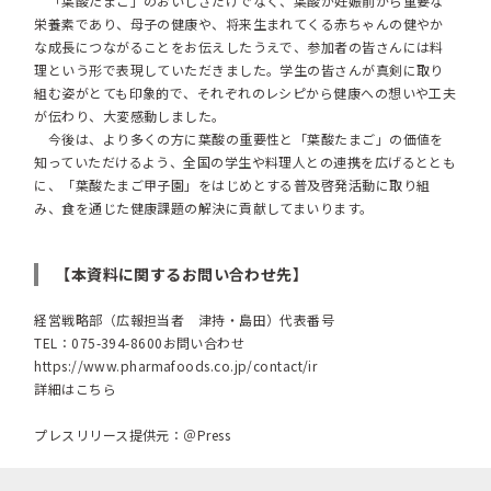
「葉酸たまご」のおいしさだけでなく、葉酸が妊娠前から重要な
栄養素であり、母子の健康や、将来生まれてくる赤ちゃんの健やか
な成長につながることをお伝えしたうえで、参加者の皆さんには料
理という形で表現していただきました。学生の皆さんが真剣に取り
組む姿がとても印象的で、それぞれのレシピから健康への想いや工夫
が伝わり、大変感動しました。
今後は、より多くの方に葉酸の重要性と「葉酸たまご」の価値を
知っていただけるよう、全国の学生や料理人との連携を広げるととも
に、「葉酸たまご甲子園」をはじめとする普及啓発活動に取り組
み、食を通じた健康課題の解決に貢献してまいります。
【本資料に関するお問い合わせ先】
経営戦略部（広報担当者 津持・島田）代表番号
TEL：075-394-8600お問い合わせ
https://www.pharmafoods.co.jp/contact/ir
詳細はこちら
プレスリリース提供元：＠Press