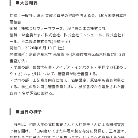
■大会概要
共催：一般社団法人 葉酸と母子の健康を考える会、IJCA 国際日本料
理協会
後援：株式会社ファーマフーズ、JA全農たまご株式会社
協賛：JA全農たまご株式会社、株式会社モンシェール、株式会社ド
ール、不二製油株式会社(※順不同)
開催日：2026年 6 月 13 日 (土)
開催場所：京都光華大学 光耀館 4F (京都市右京区西京極葛野町 38)
審査方法：
・学生の部 葉酸含有量・アイデア・インパクト・手軽度 (料理のし
やすさ) および味について、審査員が総合審査する。
・プロの部 上記審査内容に加え、価格設定、原価率も審査対象と
する。学生の部と同じ審査委員と共に、参加各校から選出された審
査員 4 名が評価に加わる。
■当日の様子
当日は、相愛大学の重松聖花さんと大村愛子さんによる開催宣言
で幕を開け、「日頃磨いてきた料理の腕を存分に発揮し、正々堂々、
葉酸たまご甲子園に挑むことを誓います」と大会への意気込みが語