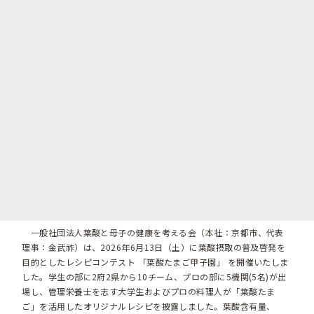
一般社団法人葉酸と母子の健康を考える会（本社：京都市、代表
理事：金武祚）は、2026年6月13日（土）に葉酸摂取の普及啓発を
目的としたレシピコンテスト 「葉酸たまご甲子園」 を開催いたしま
した。学生の部に2府2県から10チーム、プロの部に5機関(5名)が出
場し、管理栄養士を志す大学生およびプロの料理人が「葉酸たま
ご」を活用したオリジナルレシピを披露しました。葉酸含有量、