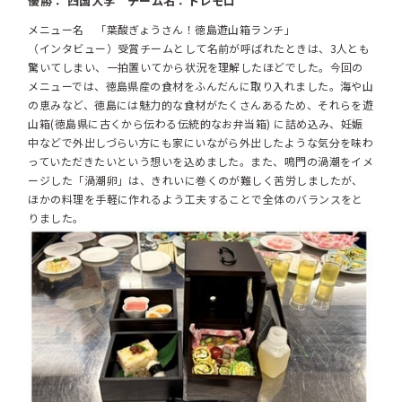
優勝： 四国大学 チーム名：トレモロ
メニュー名 「葉酸ぎょうさん！徳島遊山箱ランチ」
（インタビュー）受賞チームとして名前が呼ばれたときは、3人とも
驚いてしまい、一拍置いてから状況を理解したほどでした。今回の
メニューでは、徳島県産の食材をふんだんに取り入れました。海や山
の恵みなど、徳島には魅力的な食材がたくさんあるため、それらを遊
山箱(徳島県に古くから伝わる伝統的なお弁当箱) に詰め込み、妊娠
中などで外出しづらい方にも家にいながら外出したような気分を味わ
っていただきたいという想いを込めました。また、鳴門の渦潮をイメ
ージした「渦潮卵」は、きれいに巻くのが難しく苦労しましたが、
ほかの料理を手軽に作れるよう工夫することで全体のバランスをと
りました。