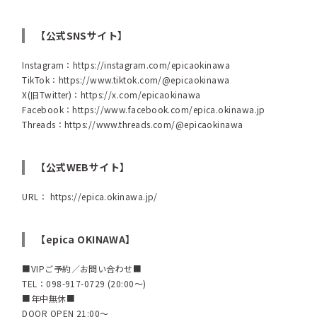
【公式SNSサイト】
Instagram：
https://instagram.com/epicaokinawa
TikTok：
https://www.tiktok.com/@epicaokinawa
X(旧Twitter)：
https://x.com/epicaokinawa
Facebook：
https://www.facebook.com/epica.okinawa.jp
Threads：
https://www.threads.com/@epicaokinawa
【公式WEBサイト】
URL：
https://epica.okinawa.jp/
【epica OKINAWA】
■VIPご予約／お問い合わせ■
TEL：098-917-0729 (20:00～)
■年中無休■
DOOR OPEN 21:00～