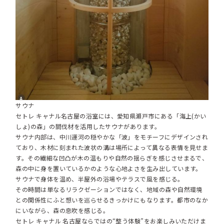
サウナ
セトレ キャナル名古屋の浴室には、愛知県瀬戸市にある「海上(かい
しょ)の森」の間伐材を活用したサウナがあります。
サウナ内部は、中川運河の穏やかな「波」をモチーフにデザインされ
ており、木材に刻まれた波状の溝は場所によって異なる表情を見せま
す。その繊細な凹凸が木の温もりや自然の揺らぎを感じさせまるで、
森の中に身を置いているかのような心地よさを生み出しています。
サウナで身体を温め、半屋外の浴場やテラスで風を感じる。
その時間は単なるリラクゼーションではなく、地域の森や自然環境
との関係性にふと想いを巡らせるきっかけにもなります。都市のなか
にいながら、森の息吹を感じる。
セトレ キャナル 名古屋ならではの“整う体験”をお楽しみいただけま