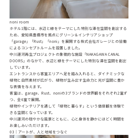
noni room
ホテル1階には、水辺と緑をテーマにした特別な滞在空間を創出する
ため、愛知県豊橋市を拠点にグリーン＆インテリアショップ
「garage」「Rust」「noni」を展開する株式会社ガレージとの協働
によるコンセプトルームを設置しました。
中川運河再生プロジェクトの象徴的な施設「NAKAGAWA CANAL
DOORS」のなかで、水辺と緑をテーマにした特別な滞在空間を創出
しています。
エントランスから客室エリアへ足を踏み入れると、ダイナミックな
植物と自然素材が広がり、植物が生み出す生命力と光が空間に豊か
な表情を与えます。
客室は、garage、Rust、noniの3ブランドの世界観をそれぞれ2室ず
つ、全6室で展開。
植物やインテリアを通して「植物と暮らす」という価値観を体験で
きる空間となっています。
中川運河の穏やかな風景とともに、心と身体を静かにほどく時間を
お楽しみいただけます。
03｜アートが、人と地域をつなぐ