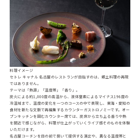
料理イメージ
セトレ キャナル 名古屋のレストランが目指すのは、郷土料理の再現
ではありません。
テーマは「熱源」「温度帯」「香り」。
炭火による約1,000度の高温から、液体窒素によるマイナス196度の
冷温域まで、温度の変化を一つのコースの中で表現し、東海・愛知の
食材を新たな文脈で再編集するカウンターガストロノミーです。オー
プンキッチンを囲むカウンター席では、炭床から立ち上る香りや熱
を間近で感じながら、料理が仕上がっていくライブ感そのものを体験
いただけます。
名古屋コーチンを目の前で捌いて提供する演出や、異なる温度帯と