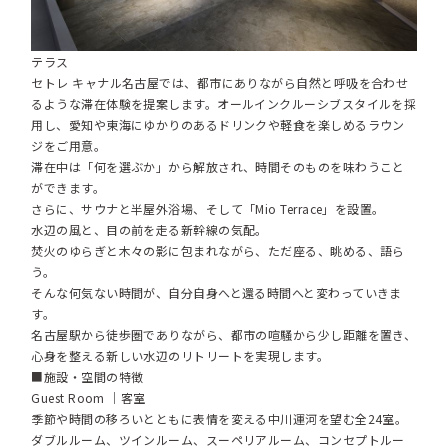
テラス
セトレ キャナル名古屋では、都市にありながら自然と呼吸を合わせ
るような滞在体験を提案します。オールインクルーシブスタイルを採
用し、愛知や東海にゆかりのあるドリンクや軽食を楽しめるラウン
ジをご用意。
滞在中は「何を選ぶか」から解放され、時間そのものを味わうこと
ができます。
さらに、サウナと半屋外浴場、そして「Mio Terrace」を設置。
水辺の風と、目の前を走る新幹線の気配。
焚火のゆらぎと木々の影に包まれながら、ただ座る、眺める、語ら
う。
そんな何気ない時間が、自分自身へと還る時間へと変わっていきま
す。
名古屋駅から徒歩圏でありながら、都市の喧騒から少し距離を置き、
心身を整える新しい水辺のリトリートを実現します。
■施設・空間の特徴
Guest Room ｜客室
季節や時間の移ろいとともに表情を変える中川運河を望む全24室。
ダブルルーム、ツインルーム、スーペリアルーム、コンセプトルー