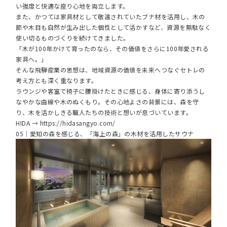
い強度と快適な座り心地を両立します。
また、かつては家具材として敬遠されていたブナ材を活用し、木の
節や木目も自然が生み出した個性として活かすなど、資源を無駄なく
使い切るものづくりを続けてきました。
「木が100年かけて育ったのなら、その価値をさらに100年愛される
家具へ。」
そんな飛騨産業の思想は、地域資源の価値を未来へつなぐセトレの
考え方とも深く重なります。
ラウンジや客室で椅子に腰掛けたときに感じる、身体に寄り添うし
なやかな曲線や木のぬくもり。その心地よさの背景には、森を守
り、木を活かしきる職人たちの技術と想いが息づいています。
HIDA →
https://hidasangyo.com/
05｜愛知の森を感じる、「海上の森」の木材を活用したサウナ