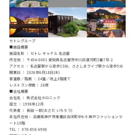
セトレグループ
■施設概要
施設名称 ： セトレ キャナル 名古屋
所在地 ： 〒454-0001 愛知県名古屋市中川区運河町2番7号-2
アクセス ： 名古屋駅から徒歩15分、ささしまライブ駅から徒歩5分
開業日 ： 2026年6月18日(木)
客室数／階数 ： 24室／地上3階建て
レストラン席数： 26席
■会社概要
会社名 ： 株式会社ホロニック
設立 ： 1998年12月
代表者 ： 長田 一郎(おさだ いちろう)
本社所在地： 兵庫県神戸市東灘区向洋町中6-9 神戸ファッションマ
ート10階
TEL ： 078-858-6908