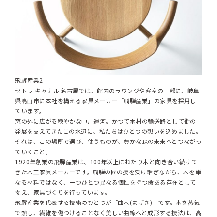
飛騨産業2
セトレ キャナル 名古屋では、館内のラウンジや客室の一部に、岐阜
県高山市に本社を構える家具メーカー「飛騨産業」の家具を採用し
ています。
窓の外に広がる穏やかな中川運河。かつて木材の輸送路として街の
発展を支えてきたこの水辺に、私たちはひとつの想いを込めました。
それは、この場所で選び、使うものが、豊かな森の未来へとつながっ
ていくこと。
1920年創業の飛騨産業は、100年以上にわたり木と向き合い続けて
きた木工家具メーカーです。飛騨の匠の技を受け継ぎながら、木を単
なる材料ではなく、一つひとつ異なる個性を持つ命ある存在として
捉え、家具づくりを行っています。
飛騨産業を代表する技術のひとつが「曲木(まげき)」です。木を蒸気
で熱し、繊維を傷つけることなく美しい曲線へと成形する技法は、高