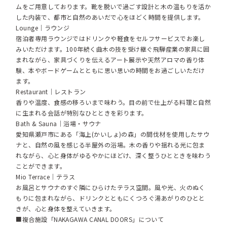
ムをご用意しております。靴を脱いで過ごす設計と木の温もりを活か
した内装で、都市と自然のあいだで心をほどく時間を提供します。
Lounge｜ラウンジ
宿泊者専用ラウンジではドリンクや軽食をセルフサービスでお楽し
みいただけます。100年続く曲木の技を受け継ぐ飛騨産業の家具に囲
まれながら、家具づくりを伝えるアート展示や天然アロマの香り体
験、本やボードゲームとともに思い思いの時間をお過ごしいただけ
ます。
Restaurant｜レストラン
香りや温度、食感の移ろいまで味わう。目の前で仕上がる料理と自然
に生まれる会話が特別なひとときを彩ります。
Bath & Sauna｜浴場・サウナ
愛知県瀬戸市にある「海上(かいしょ)の森」の間伐材を使用したサウ
ナと、自然の風を感じる半屋外の浴場。木の香りや揺れる光に包ま
れながら、心と身体がゆるやかにほどけ、深く整うひとときを味わう
ことができます。
Mio Terrace｜テラス
お風呂とサウナのすぐ隣にひらけたテラス空間。風や光、火のぬく
もりに包まれながら、ドリンクとともにくつろぐ湯あがりのひとと
きが、心と身体を整えていきます。
■複合施設「NAKAGAWA CANAL DOORS」について