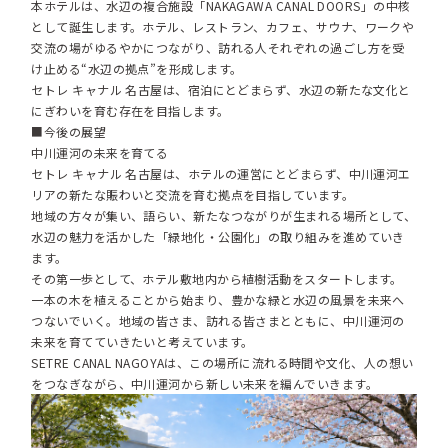
本ホテルは、水辺の複合施設「NAKAGAWA CANAL DOORS」の中核
として誕生します。ホテル、レストラン、カフェ、サウナ、ワークや
交流の場がゆるやかにつながり、訪れる人それぞれの過ごし方を受
け止める“水辺の拠点”を形成します。
セトレ キャナル 名古屋は、宿泊にとどまらず、水辺の新たな文化と
にぎわいを育む存在を目指します。
■今後の展望
中川運河の未来を育てる
セトレ キャナル 名古屋は、ホテルの運営にとどまらず、中川運河エ
リアの新たな賑わいと交流を育む拠点を目指しています。
地域の方々が集い、語らい、新たなつながりが生まれる場所として、
水辺の魅力を活かした「緑地化・公園化」の取り組みを進めていき
ます。
その第一歩として、ホテル敷地内から植樹活動をスタートします。
一本の木を植えることから始まり、豊かな緑と水辺の風景を未来へ
つないでいく。地域の皆さま、訪れる皆さまとともに、中川運河の
未来を育てていきたいと考えています。
SETRE CANAL NAGOYAは、この場所に流れる時間や文化、人の想い
をつなぎながら、中川運河から新しい未来を編んでいきます。