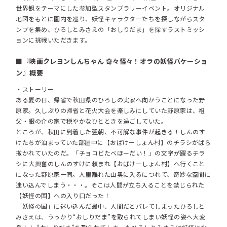
世界観をテーマにした参加型スタンプラリーイベント。オリジナル
地図をもとに園内を巡り、妖怪キャラクターたちを探しながらスタ
ンプを集め、ひろしとみさえの「おしりだま」を探すラストミッシ
ョンに挑戦いただきます。
■『映画クレヨンしんちゃん 奇々怪々！オラの妖怪バケーショ
ン』概要
・ストーリー
ある夏の日、帰省で秋田県のひろしの実家へ向かうことになった野
原家。久しぶりの帰省と花火大会を楽しみにしていた野原家は、祖
父・銀の介の家で穏やかなひとときを過ごしていた。
ところが、秋田に到着した翌朝、不可解な事件が起きる！しんのす
けたちが泊まっていた部屋中に【おばけーしょん村】のチラシがばら
撒かれていたのだ。「チョコビたべほーだい！」の文字が躍るチラ
シに大興奮のしんのすけに頼まれ【おばけーしょん村】へ行くこと
になった野原家一同。人里離れた山奥に入るにつれて、奇妙な空間に
迷い込んでしまう・・・。そこは人間が立ち入ることを禁じられた
【妖怪の国】への入り口だった！
「妖怪の国」に迷い込んだ最中、人間だとバレてしまったひろしと
みさえは、うっかり“おしりだま”を取られてしまい妖怪の姿へ大変