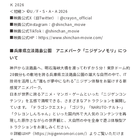
Ｋ 2026
＜短縮＞ ©U／F・S・A・A 2026
■映画公式X（旧Twitter）：@crayon_official
■映画公式Instagram：@shinchan_movie
■映画公式TikTok：@shinchan_movie
■映画公式HP：
https://www.shinchan-movie.com/
■兵庫県立淡路島公園 アニメパーク「ニジゲンノモリ」につ
いて
神戸から淡路島へ、明石海峡大橋を渡ってわずか５分！東京ドーム約
28個分もの敷地を誇る兵庫県立淡路島公園の雄大な自然の中で、IT
技術を活用した“誰もが夢中になれる”ニジゲン体験をお届けする新
感覚アニメパーク。
日本が世界に誇るアニメ・マンガ・ゲームといった「ニジゲンコン
テンツ」を五感で満喫できる、さまざまなアトラクションを展開し
ています。「ドラゴンクエスト」「ゴジラ」「NARUTO-ナルト-」
「クレヨンしんちゃん」といった国内外で大人気のコンテンツを再
現した原作さながらの世界観と、大自然の中を全身で遊ぶ体験型ア
トラクションをお楽しみください。
※詳細はHP（
https://nijigennomori.com/
）よりご覧いただけま
す。