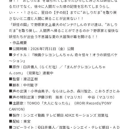
身！！ “おしりだま”を取られてしまったひろしとみさえは妖怪にな
るだけでなく、徐々に人間だった頃の記憶を忘れてしまうらし
い・・・！さらに、翌日の【子の刻】までに“おしりだま”を取り戻
さないと二度と人間に戻ることが出来ない！！
「妖怪の国」で野原家史上最大のピンチ⁉しんのすけ達は、“おしり
だま”を取り戻し、人間界へ帰ることができるのか？野原家と愉快な
妖怪たちが出会う不思議な夏の大冒険が幕を開ける！！
・作品概要
■公開時期：2026年7月31日（金）公開
■タイトル：『映画クレヨンしんちゃん 奇々怪々！オラの妖怪バケ
～ション』
■原作：臼井儀人（らくだ社）／「まんがクレヨンしんちゃ
ん.com」（双葉社）連載中
■監督：渡辺正樹
■脚本：中村能子
■声の出演：小林由美子、ならはしみき、森川智之、こおろぎさとみ
■声の特別出演：伊藤沙莉 阪本（マユリカ） 中谷（マユリカ）
■主題歌：TOMOO「大人になったら」（IRORI Records/PONY
CANYON）
■製作：シンエイ動画 テレビ朝日 ADKエモーションズ 双葉社
■配給：東宝
■コピーライト：©臼井儀人／双葉社・シンエイ・テレビ朝日・ＡＤ