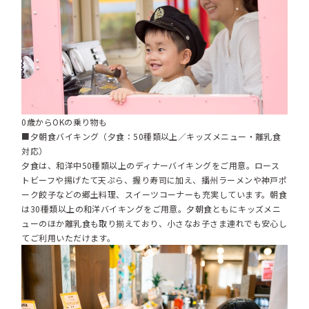
0歳からOKの乗り物も
■夕朝食バイキング（夕食：50種類以上／キッズメニュー・離乳食
対応）
夕食は、和洋中50種類以上のディナーバイキングをご用意。ロース
トビーフや揚げたて天ぷら、握り寿司に加え、播州ラーメンや神戸ポ
ーク餃子などの郷土料理、スイーツコーナーも充実しています。朝食
は30種類以上の和洋バイキングをご用意。夕朝食ともにキッズメニ
ューのほか離乳食も取り揃えており、小さなお子さま連れでも安心し
てご利用いただけます。