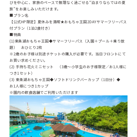
びを中心に、家族のペースで無理なく過ごせる“泊まりならではの夏
旅”をお楽しみいただけます。
■プラン名
【公式HP限定】夏休みを満喫★おもちゃ王国2DAYサマーフリーパス
付プラン（1泊2食付き）
■特典
(1)東条湖おもちゃ王国◆サマーフリーパス（入園＋プール＋乗り放
題） おひとり2枚
※2歳のお子様は別途チケットの購入が必要です。当日フロントにて
お買い求めください。
(2) 手持ち花火ミニセット （3歳～小学生のお子様限定／お1人様に
つき1セット）
(3) 東条湖おもちゃ王国◆ソフトドリンクバーカップ（1日分）◆
お1人様につき1カップ
※園内の飲食店舗でご利用いただけます