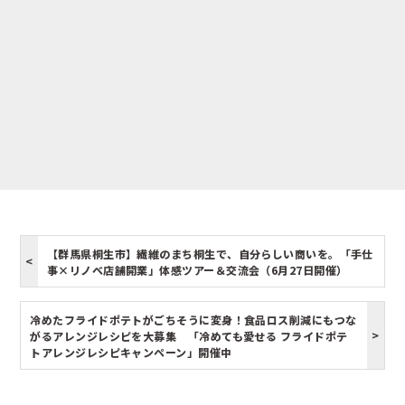
【群馬県桐生市】繊維のまち桐生で、自分らしい商いを。「手仕
事×リノベ店舗開業」体感ツアー＆交流会（6月27日開催）
冷めたフライドポテトがごちそうに変身！食品ロス削減にもつな
がるアレンジレシピを大募集 「冷めても愛せる フライドポテ
トアレンジレシピキャンペーン」開催中