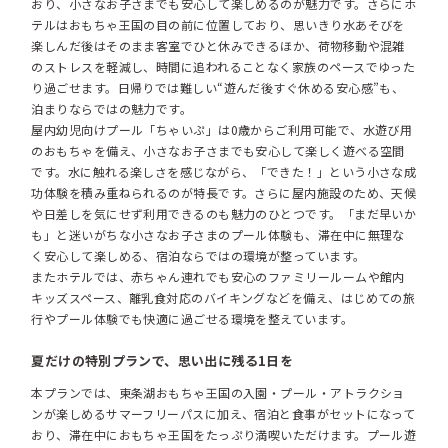
おり、小さなお子さまでも安心して楽しめるのが魅力です。さらにホ
テルはおもちゃ王国の目の前に位置しており、思いきり水あそびを
楽しんだ後はそのまま客室でひと休みできるほか、荷物移動や混雑
のストレスを軽減し、時間に追われることなく家族のペースでゆった
り過ごせます。日帰りでは難しい“遊んだ後すぐ休める安心感”も、
泊まりならではの魅力です。
屋内幼児向けプール「ちゃいぷ」は0歳からご利用可能で、水遊び用
のおもちゃを備え、小さなお子さまでも安心して楽しく遊べる空間
です。水に触れる楽しさを感じながら、「できた！」という小さな成
功体験を積み重ねられるのが特長です。さらに屋内施設のため、天候
や日差しを気にせず利用できるのも魅力のひとつです。「まだ早いか
も」と迷いがちな小さなお子さまのプール体験も、滞在中に無理な
く安心して楽しめる、宿泊ならではの環境が整っています。
またホテルでは、赤ちゃん連れでも安心のファミリールームや館内
キッズスペース、離乳食対応のバイキングなどを備え、はじめての旅
行やプール体験でも快適に過ごせる環境を整えています。
夏だけの特別プランで、思い出に残る1日を
本プランでは、東条湖おもちゃ王国の入園・プール・アトラクショ
ンが楽しめるサマーフリーパスに加え、宿泊と食事がセットになって
おり、滞在中におもちゃ王国をたっぷり満喫いただけます。プール遊