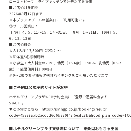
ローストビーフ ライブキッチンで出来たてを提供
■ご宿泊対象期間
2026年9月12日まで
※本プランはプールの営業日にご利用可能です
◎プール営業日：
［7月］4、5、11～15、17～31日、［8月］1～31日、［9月］5、
6、12、13日
■ご宿泊料金
大人1名様 17,500円（税込）～
※和洋室5名様利用時
※小学生：大人料金の70％、幼児（3～6歳）：50％、乳幼児（0～2
歳）：施設使用料1,000円
※0～2歳のお子様も夕朝食バイキングをご利用いただけます
■ご予約は公式予約サイトがお得
ホテルグリーンプラザWEB予約会員にご登録で通常料金より
5％OFF。
▼ご予約はこちら
https://rsv.hgp.co.jp/booking/result?
code=457e3abb2acd0d6d6ba89f49f5eaf28b&hotel_plan_codes=1C
■ホテルグリーンプラザ東条湖について｜東条湖おもちゃ王国