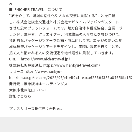
み
■「NICHER TRAVEL」について
“旅を介して、地域の活性化や人々の交流に貢献する”ことを目指
し、株式会社阪急交通社と株式会社ナビタイムジャパンがスタート
させた旅のプラットフォームです。地方自治体や観光協会、企業・ブ
ランド、生産者、クリエイター、地域住民の人々などを結びつけて、
独創的なパッケージツアーを企画・商品化します。エッジの効いた地
域体験型パッケージツアーをデザインし、実際に送客を行うことで、
招く人と招かれる人の交流促進や地域活性に貢献していきます。
URL：
https://www.nichertravel.jp/
株式会社阪急交通社
https://www.hankyu-travel.com/
リリース
https://www.hankyu-
hanshin.co.jp/release/2026/06/efb4f0c1aeaca623804336a87656fa15
発行元：阪急阪神ホールディングス
大阪市北区芝田1-16-1
詳細はこちら
プレスリリース提供元：＠Press