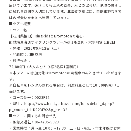
届けています。速さよりも土地の風景、人との出会い、地域の暮らし
に触れる時間を大切にしています。北海道を拠点に、自転車旅ならで
はの出会いを全国へ発信しています。
■ツアー概要
・ツアー名：
【石川県協力】RingRideとBromptonで走る、
能登絶景海道サイクリングツアー/vol.1能登町・穴水町編 1泊2日
・開催：2026年9月12日（土）
・発着時：羽田空港
・旅行代金：
79,800円（大人おひとり様2名様1室利用）
※本ツアーの参加対象はBromptonの自転車のみとさせていただきま
す。
※自転車をレンタルされる場合は、別途料金として10,000円を申し
受けます。
・コース番号：D023F92
・URL：
https://www.hankyu-travel.com/tour/detail_d.php?
p_course_id=D023F92&p_hei=32
■ツアーに関するお問合せ先
・阪急交通社：06-4795-5928
・営業時間：月～金 10:00～17:30、土・日・祝日・年末年始はお休