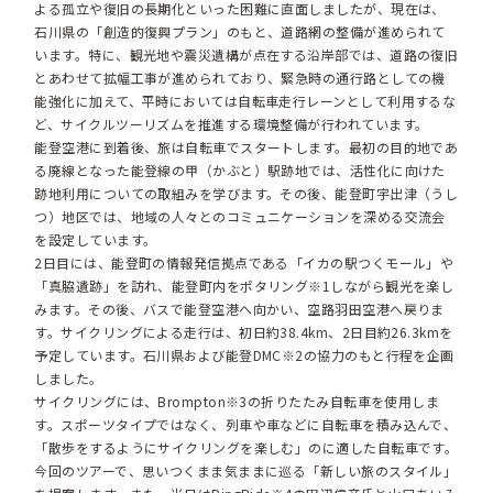
よる孤立や復旧の長期化といった困難に直面しましたが、現在は、
石川県の「創造的復興プラン」のもと、道路網の整備が進められて
います。特に、観光地や震災遺構が点在する沿岸部では、道路の復旧
とあわせて拡幅工事が進められており、緊急時の通行路としての機
能強化に加えて、平時においては自転車走行レーンとして利用するな
ど、サイクルツーリズムを推進する環境整備が行われています。
能登空港に到着後、旅は自転車でスタートします。最初の目的地であ
る廃線となった能登線の甲（かぶと）駅跡地では、活性化に向けた
跡地利用についての取組みを学びます。その後、能登町宇出津（うし
つ）地区では、地域の人々とのコミュニケーションを深める交流会
を設定しています。
2日目には、能登町の情報発信拠点である「イカの駅つくモール」や
「真脇遺跡」を訪れ、能登町内をポタリング※1しながら観光を楽し
みます。その後、バスで能登空港へ向かい、空路羽田空港へ戻りま
す。サイクリングによる走行は、初日約38.4km、2日目約26.3kmを
予定しています。石川県および能登DMC※2の協力のもと行程を企画
しました。
サイクリングには、Brompton※3の折りたたみ自転車を使用しま
す。スポーツタイプではなく、列車や車などに自転車を積み込んで、
「散歩をするようにサイクリングを楽しむ」のに適した自転車です。
今回のツアーで、思いつくまま気ままに巡る「新しい旅のスタイル」