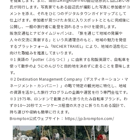
を提案します。また、当日はRingRide※4の田辺信彦氏と山口あいみ
氏が同行します。写真家でもある田辺氏が撮影した写真に参加者がコ
メントを添え、それをひとつのデジタルタウンガイドマップとして
仕上げます。参加者が見つけたお気に入りスポットとともに完成後に
公開し、一般の旅行者に能登を訪れるきっかけを提供します。
阪急交通社とナビタイムジャパンは、「旅を通じて地域の発展や
人々の交流に貢献する」という共通理念のもと、地域の魅力を発信
するプラットフォーム「NICHER TRAVEL」により、地域の活性化に
向けた取組みを推進してまいります。
※1 英語の「potter（ぶらつく）」に由来する和製英語で、自転車を
使って散歩のようにのんびりと目的地を決めずに走ることを意味しま
す。
※2 Destination Management Company（デスティネーション・マ
ネージメント・カンパニー）」の略で特定の観光地に特化し、地域
の資源を活かした旅行プログラムの企画や運営を行う専門会社です。
※3 1975年、ロンドンで創業された折りたたみ自転車ブランド。わ
ずか10～20秒でスーツケース程度の大きさに折りたためる設計で、
持ち運びや収納も簡単に行えます。
Brompton公式ウェブサイト：
https://jp.brompton.com/