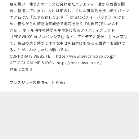
肌を想い、使う人のニーズに合わせたバラエティー豊かな商品を開
発、製造しています。人には相談しにくいお肌悩みを洗い流すパーツ
ケア石けん『恋するおしり』や『For Back(フォーバック)』をはじ
め、昔ながらの植物由来成分で毛穴を洗う『泥炭石(でいたんせ
き)』、ホテル滞在の時間を華やかに彩るアメニティブランド
『PROVINSCIA(プロバンシア)』など、アイデアと愛がこもった商品
で、毎日の洗う時間に小さな幸せを日本はもちろん世界へお届けす
ることが、わたしたちの願いです。
CORPORATE WEBSITE ：
https://www.pelicansoap.co.jp/
OFFICIAL ONLINE SHOP：
https://pelicansoap.net/
詳細はこちら
プレスリリース提供元：＠Press