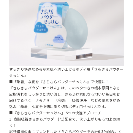
すっきり快適なめらか素肌へ洗い上げるボディ用『さらさらパウダー
せっけん』
■「酷暑」な夏を『さらさらパウダーせっけん』で快適に！
「さらさらパウダーせっけん」は、このベタつきの根本原因となる
皮脂汚れをしっかりと洗い流し、さらふわ素肌な心地いい毎日をお
届けするべく「さらさら」「冷感」「吸着洗浄」などの要素を詰め
込み「酷暑」な夏を快適に乗り切るボディ用せっけんです。
■『さらさらパウダーせっけん』 5つの快適アプローチ
1. 皮脂吸着さらさらパウダー(*1)配合で、洗い上がりも心地よさ続
く！
試行錯誤の末にブレンドしたさらさらパウダーを合計6.3％配合。と