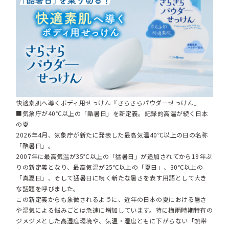
快適素肌へ導くボディ用せっけん『さらさらパウダーせっけん』
■気象庁が40℃以上の「酷暑日」を新定義。記録的高温が続く日本
の夏
2026年4月、気象庁が新たに発表した最高気温40℃以上の日の名称
「酷暑日」。
2007年に最高気温が35℃以上の「猛暑日」が追加されてから19年ぶ
りの新定義となり、最高気温が25℃以上の「夏日」、30℃以上の
「真夏日」、そして猛暑日に続く新たな暑さを表す用語として大き
な話題を呼びました。
この新定義からも象徴されるように、近年の日本の夏における暑さ
や湿気による悩みごとは急速に増加しています。特に梅雨時期特有の
ジメジメとした高湿度環境や、気温・湿度ともに下がらない「熱帯