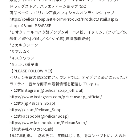
ドラッグストア、バラエティーショップ など
商品ページ ：ペリカン石鹸オフィシャルオンラインショップ
https://pelicansoap.net/Form/Product/ProductDetail.aspx?
shop=0&pid=PSAPASP
*1 オクテニルコハク酸デンプンAl、コメ粉、イヌリン、(フッ化／水
酸化／ 酸化)／(Mg／K／ケイ素)(皮脂吸着成分)
*2 カキタンニン
*3 アルムK
*4 スクワラン
*5 ホホバ種子油
【PLEASE FOLLOW ME!】
ペリカン石鹸のSNS公式アカウントでは、アイデアと愛がこもったバ
ラエティー豊かな商品の最新情報を配信しています。
・公式Instagram(@pelicansoap_official)
https://www.instagram.com/pelicansoap_official/
・公式X(@Pelican_Soap)
https://x.com/Pelican_Soap
・公式Facebook(@PelicanSoap)
https://www.facebook.com/PelicanSoap/
【株式会社ペリカン石鹸】
1947年創業。「泡の先に、笑顔はじける」をコンセプトに、人のお