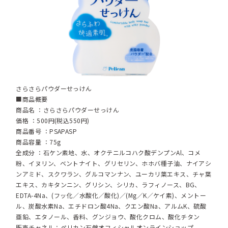
さらさらパウダーせっけん
■商品概要
商品名 ：さらさらパウダーせっけん
価格 ：500円(税込550円)
商品番号 ：PSAPASP
商品容量 ：75g
全成分 ：石ケン素地、水、オクテニルコハク酸デンプンAl、コメ
粉、イヌリン、ベントナイト、グリセリン、ホホバ種子油、ナイアシ
ンアミド、スクワラン、グルコマンナン、ユーカリ葉エキス、チャ葉
エキス、カキタンニン、グリシン、シリカ、ラフィノース、BG、
EDTA-4Na、(フッ化／水酸化／酸化)／(Mg／K／ケイ素)、メントー
ル、炭酸水素Na、エチドロン酸4Na、クエン酸Na、アルムK、硫酸
亜鉛、エタノール、香料、グンジョウ、酸化クロム、酸化チタン
販売チャネル：ペリカン石鹸オフィシャルオンラインショップ、