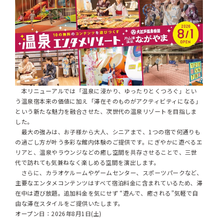
本リニューアルでは「温泉に浸かり、ゆったりとくつろぐ」とい
う温泉宿本来の価値に加え「滞在そのものがアクティビティになる」
という新たな魅力を融合させた、次世代の温泉リゾートを目指しま
した。
最大の強みは、お子様から大人、シニアまで、1つの宿で何通りも
の過ごし方が叶う多彩な館内体験のご提供です。にぎやかに遊べるエ
リアと、温泉やラウンジなどの癒し空間を共存させることで、三世
代で訪れても気兼ねなく楽しめる空間を演出します。
さらに、カラオケルームやゲームセンター、スポーツパークなど、
主要なエンタメコンテンツはすべて宿泊料金に含まれているため、滞
在中は遊び放題。追加料金を気にせず “遊んで、癒される”気軽で自
由な滞在スタイルをご提供いたします。
オープン日：2026年8月1日(土)