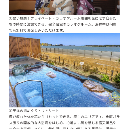
⑦歌い放題！プライベート・カラオケルーム周囲を気にせず自分た
ちの時間に没頭できる、完全個室のカラオケルーム。滞在中は何度
でも無料でお楽しみいただけます。
⑧至福の湯めぐり・リトリート
遊び疲れた体を芯からリセットできる、癒しのエリアです。全面ガラ
ス張りの開放的な大浴場をはじめ、心地よい風を感じる露天風呂や
サウナを完備。さらに、柴山潟に面した中庭にある足湯は、足元か