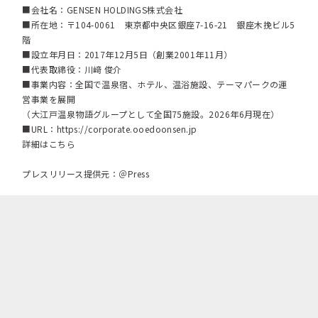
■会社名：GENSEN HOLDINGS株式会社
■所在地：〒104-0061 東京都中央区銀座7-16-21 銀座木挽ビル5
階
■設立年月日：2017年12月5日（創業2001年11月）
■代表取締役：川﨑 俊介
■事業内容：全国で温泉宿、ホテル、温浴施設、テーマパークの運
営事業を展開
（大江戸温泉物語グループとして全国75施設。2026年6月現在）
■URL：
https://corporate.ooedoonsen.jp
詳細はこちら
プレスリリース提供元：＠Press