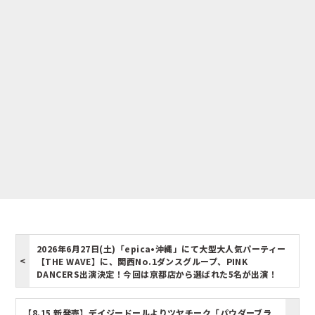
2026年6月27日(土)「epica•沖縄」にて大型大人気パーティー
【THE WAVE】に、関西No.1ダンスグループ、PINK
DANCERS出演決定！今回は京都店から選ばれた5名が出演！
【8.15 新発売】デイジードールよりツヤチーク「パウダーブラ