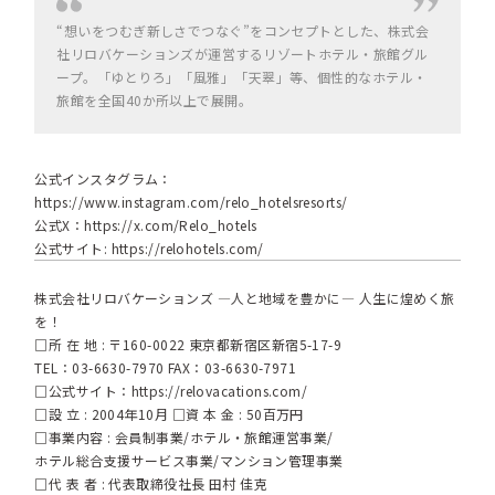
“想いをつむぎ新しさでつなぐ”をコンセプトとした、株式会
社リロバケーションズが運営するリゾートホテル・旅館グル
ープ。「ゆとりろ」「風雅」「天翠」等、個性的なホテル・
旅館を全国40か所以上で展開。
公式インスタグラム：
https://www.instagram.com/relo_hotelsresorts/
公式X：
https://x.com/Relo_hotels
公式サイト:
https://relohotels.com/
株式会社リロバケーションズ ―人と地域を豊かに― 人生に煌めく旅
を！
□所 在 地 : 〒160-0022 東京都新宿区新宿5-17-9
TEL：03-6630-7970 FAX：03-6630-7971
□公式サイト：
https://relovacations.com/
□設 立 : 2004年10月 □資 本 金 : 50百万円
□事業内容 : 会員制事業/ホテル・旅館運営事業/
ホテル総合支援サービス事業/マンション管理事業
□代 表 者 : 代表取締役社長 田村 佳克