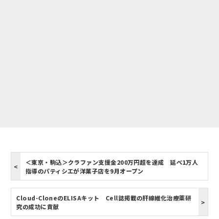
＜東京・駒込＞クラファン支援金200万円超を達成 延べ1万人
指導のパティシエが洋菓子店を9月オープン
Cloud-CloneのELISAキット Cell誌掲載の肝線維化治療薬研
究の成功に貢献