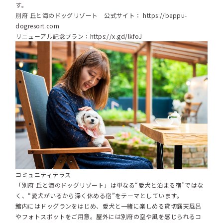
す。
別府 丘と海のドッグリゾート 公式サイト：
https://beppu-
dogresort.com
リニューアル記念プラン：
https://x.gd/lkfoJ
コミュニティテラス
「別府 丘と海のドッグリゾート」は単なる“愛犬と泊まる宿”ではな
く、“愛犬がいるから深く休める宿”をテーマとしています。
館内にはドッグランをはじめ、愛犬と一緒に楽しめる貸切露天風呂
やフォトスポットをご用意。屋外には別府の空や風を感じられるコ