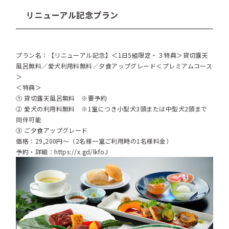
リニューアル記念プラン
プラン名：【リニューアル記念】＜1日5組限定・３特典＞貸切露天
風呂無料／愛犬利用料無料／夕食アップグレード＜プレミアムコース
＞
＜特典＞
① 貸切露天風呂無料 ※要予約
② 愛犬の利用料無料 ※1室につき小型犬3頭または中型犬2頭まで
同伴可能
③ ご夕食アップグレード
価格：29,200円～（2名様一室ご利用時の1名様料金）
予約・詳細：
https://x.gd/lkfoJ