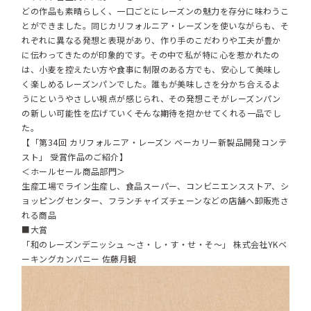
どの作品も素晴らしく、一口ごとにレーズンの魅力を存分に味わうこ
とができました。同じカリフォルニア・レーズンを使いながらも、そ
れぞれに異なる発想と表現があり、作り手のこだわりや工夫が豊か
に伝わってきたのが印象的です。その中で私が特に心を惹かれたの
は、小麦を控えたい方や食事に制限のある方でも、安心して美味し
く楽しめるレーズンパンでした。誰もが美味しさを分かち合えるよ
うにというやさしい視点が感じられ、その発想こそがレーズンパン
の新しい可能性を広げていく――そんな期待を抱かせてくれる一品でし
た。
【「第34回 カリフォルニア・レーズン ベーカリー新製品開発コンテ
スト」 受賞作品のご紹介】
＜ホールセール商品部門＞
生産工場でライン生産し、食品スーパー、コンビニエンスストア、シ
ョッピングセンター、フランチャイズチェーンなどの店舗へ卸販売さ
れる商品
■大賞
「和のレーズンデニッシュ ～さ・し・す・せ・そ～」 株式会社YKベ
ーキングカンパニー 佐藤月観