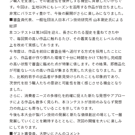
ン職人を支援し、その創造性を後押しする機会に貢献したいからで
す。今回は、生地以外にもレーズンを活用する作品が目立ちました。
非常にバラエティ豊かで、今後の展開がさらに楽しみになりました。
■審査員代表、一般社団法人日本パン技術研究所 山本剛史氏による
総評
本コンテストは第34回を迎え、長きにわたる歴史を重ねてきた中
で、毎回質の高い作品に触れるたび、その着実な進化とレベルの向
上を改めて実感しております。
今年度は、作品を前日に審査会場へ送付する方式を採用したことに
より、作品者が作り慣れた環境で十分に時間をかけて制作し完成度
の高い状態で審査に臨めた点が特筆に値します。その結果、即商品化
が可能なレベルの高い作品が集まる充実した大会となりました。ま
た、比較的若手の出品者が多数見受けられたことも印象的であり、
次世代を担う職人たちの意欲と可能性を強く感じさせる機会となり
ました。
さらに、消費者ニーズの多様化を的確に捉えた新たな発想やアプロー
チによる作品も数多く見られ、本コンテストが技術のみならず発想
力の向上にも寄与していることを示しております。
今後も本大会が製パン技術の発展と新たな価値創出の場として一層
発展していくことを期待するとともに、次回の開催を大いに楽しみ
にしております。
■ゲスト審査員、大野いとさんのコメント