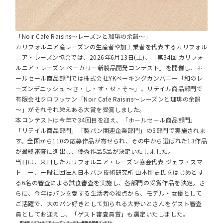
「Noir Cafe Raisins～レーズンと珈琲の余韻～」
カリフォルニア産レーズンの生産者や加工業者を代表するカリフォル
ニア・レーズン協会では、2026年6月13日(土)、「第34回 カリフォ
ルニア・レーズン ベーカリー新製品開発コンテスト」を開催し、ホ
ールセール商品部門では株式会社YKベーキングカンパニー「和のレ
ーズンデニッシュ ～さ・し・す・せ・そ～」、リテイル商品部門で
有限会社クロワッサン「Noir Cafe Raisins～レーズンと珈琲の余韻
～」がそれぞれ栄えある大賞を受賞しました。
本コンテストは今年で34回目を迎え、「ホールセール商品部門」
「リテイル商品部門」「製パン関連企業部門」の3部門で実施されま
す。全国から110の応募作品が寄せられ、その中から選ばれた13作品
が最終審査に進出し、優秀作品5品が決定いたしました。
当日は、来日したカリフォルニア・レーズン協会代表 ジェフ・スマ
トニー、一般社団法人日本パン技術研究所 山本剛史氏をはじめとす
る6名の審査による試食審査を実施し、各部門の受賞作品を決定。さ
らに、今年はパンを愛する生活者の視点から、モデル・女優として
ご活躍で、大のパン好きとして知られる大野いとさんをゲスト審査
員としてお迎えし、「ゲスト審査員賞」も選定いたしました。