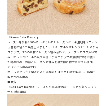
「Raisin Cake Danish」
レーズンを対粉100％たっぷりいれたレーズンケーキ生地をデニッシ
ュ生地に包んで焼き上げました。「メープル×オレンジピール×チョ
コチップ」3つの素材にレーズン組み合わせ、メープルのコク深い甘
み＋オレンジピールの爽やかさ＋チョコチップの濃厚な甘さが食べ
た時の味の一体感とレーズンの甘みを最大限に際立たせています。
＜リテイル商品部門＞
オールスクラッチ製法により店舗または生産工場で製造し、店舗で
販売される商品
■大賞
「Noir Cafe Raisins～レーズンと珈琲の余韻～」 有限会社クロワッ
サン 橋爪謙典