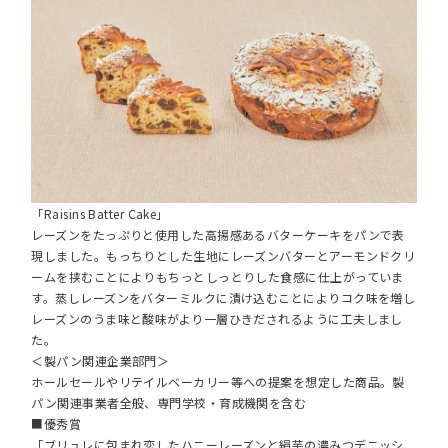
「Raisins Batter Cake」
レーズンをたっぷりと使用した高揚感あるバターケーキをパンで表
現しました。もっちりとした生地にレーズンバターとアーモンドクリ
ームを挟むことによりもちっとしっとりした食感に仕上がっていま
す。蒸しレーズンをバターミルクに漬け込むことによりコク味を増し
レーズンのうま味と酸味がより一層ひきだされるように工夫しまし
た。
＜製パン関連企業部門＞
ホールセールやリテイルベーカリー等への提案を想定した商品。製
パン関連事業者全般、専門学校・育成機関を含む
■優秀賞
「ブリュレに包まれ恋したハニーレーズンと絹芋の濃みつデニッシ