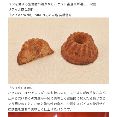
パンを愛する生活者の視点から、ゲスト審査員が選出・決定
リテイル商品部門：
「joie de raisin」 VIRON丸の内店 高橋優介
「joie de raisin」
小さいお子様やアレルギーのお待ちの方、レーズンが苦手な方など、
出来るだけ多くの方達が一緒に美味しく健康的に祝えたら良いなと
いう想いのもと、小麦と動物性の食材、お酒やスパイスを使用せず
に調整を重ねて美味しく仕上げたパンです。