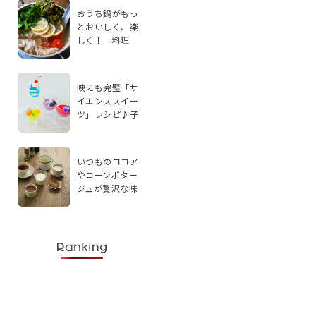
おうち鍋がもっ
とおいしく、楽
しく！ 料理
家・エダジュン
さんに聞く、手
軽なアレンジ2品
映えも完璧「サ
イエンススイー
ツ」レシピ♪子
どもと楽しく実
験感覚で作ろう
いつものココア
やコーンポター
ジュが贅沢な味
わいに。スパイ
スを使ったドリ
ンクレシピ5選