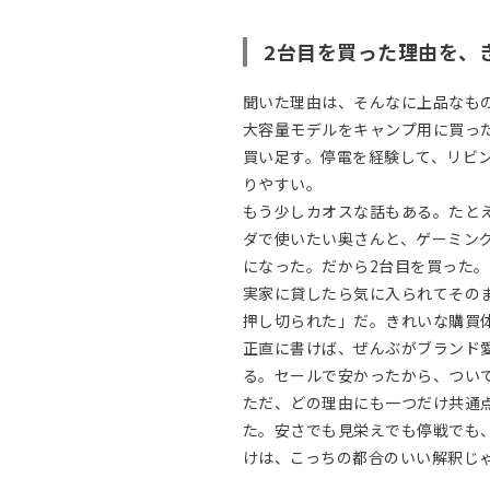
2台目を買った理由を、
聞いた理由は、そんなに上品なも
大容量モデルをキャンプ用に買っ
買い足す。停電を経験して、リビ
りやすい。
もう少しカオスな話もある。たと
ダで使いたい奥さんと、ゲーミング
になった。だから2台目を買った
実家に貸したら気に入られてその
押し切られた」だ。きれいな購買
正直に書けば、ぜんぶがブランド
る。セールで安かったから、つい
ただ、どの理由にも一つだけ共通
た。安さでも見栄えでも停戦でも
けは、こっちの都合のいい解釈じ