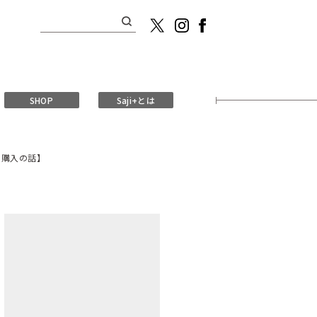
検
索:
SHOP
Saji+とは
ト購入の話】