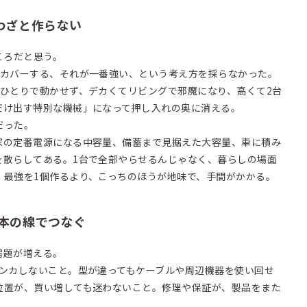
わざと作らない
ところだと思う。
をカバーする、それが一番強い、という考え方を採らなかった。
てひとりで動かせず、デカくてリビングで邪魔になり、高くて2台
だけ出す特別な機械」になって押し入れの奥に消える。
だった。
家の定番電源になる中容量、備蓄まで見据えた大容量、車に積み
を散らしてある。1台で全部やらせるんじゃなく、暮らしの場面
。最強を1個作るより、こっちのほうが地味で、手間がかかる。
本の線でつなぐ
宿題が増える。
ケンカしないこと。型が違ってもケーブルや周辺機器を使い回せ
位置が、買い増しても迷わないこと。修理や保証が、製品をまた