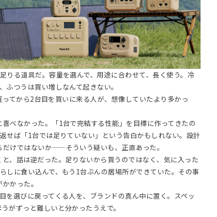
ば足りる道具だ。容量を選んで、用途に合わせて、長く使う。冷
で、ふつうは買い増しなんて起きない。
らく経ってから2台目を買いに来る人が、想像していたより多かっ
に喜べなかった。「1台で完結する性能」を目標に作ってきたの
を返せば「1台では足りていない」という告白かもしれない。設計
るだけではないか——そういう疑いも、正直あった。
くと、話は逆だった。足りないから買うのではなく、気に入った
暮らしに食い込んで、もう1台ぶんの居場所ができていた。その事
がかかった。
台目を選びに戻ってくる人を、ブランドの真ん中に置く。スペッ
ほうがずっと難しいと分かったうえで。