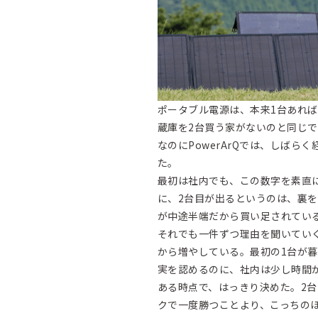
ポータブル電源は、本来1台あれ
蔵庫を2台買う家がないのと同じ
なのにPowerArQでは、しば
た。
最初は社内でも、この数字を素直
に、2台目が出るというのは、裏
が中途半端だから買い足されてい
それでも一件ずつ理由を聞いてい
から増やしている。最初の1台が
実を認めるのに、社内は少し時間
ある時点で、はっきり決めた。2
クで一度勝つことより、こっちの