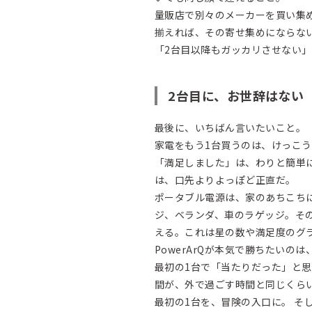
量販店で別々のメーカーを買い集め
揃えれば、その寄せ集めにならな
「2台目以降もガッカリさせない
2台目に、お世辞はない
最後に、いちばん言いたいこと。
家電をもう1台買うのは、けっこ
「満足しました」は、わりと簡単
は、口先よりよっぽど正直だ。
ポータブル電源は、家のあちこち
ジ、ベランダ、車のラゲッジ。そ
える。これは星の数や満足度のグ
PowerArQが本気で勝ちたい
最初の1台で「当たりだった」と
間が、外で過ごす時間と同じくら
最初の1台を、冒険の入口に。 そ