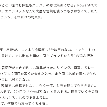
ると、操作も保証もバラバラの寄せ集めになる。PowerArQで
い。エコシステムなんて大層な言葉を使うつもりはなくて、ただ
」という、それだけの約束だ。
う重い判断だ。スマホも冷蔵庫も2台は買わない。アンケートの
に書ける。でも財布を開いて同じブランドをもう1台選ぶ行為
に居場所ができる珍しい道具だった。リビング、寝室、ガレー
のどこに2個目を置くか考えたとき、また同じ名前を選んでもら
ラフには出てこない。
のは、容量でも価格でもない。もう一度、財布を開けてもらえるか。
思わせて、2台目で「やっぱりな」と言わせる。揃えていくその時
いおもしろいものであるように。
して、何度でも戻ってくる場所に。