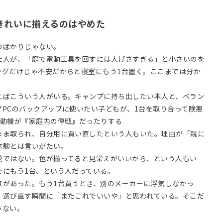
きれいに揃えるのはやめた
のばかりじゃない。
た人が、「庭で電動工具を回すには大げさすぎる」と小さいのを
ングだけじゃ不安だからと寝室にもう1台置く。ここまでは分か
えばこういう人がいる。キャンプに持ち出したい本人と、ベラン
PCのバックアップに使いたい子どもが、1台を取り合って険悪
。動機が『家庭内の停戦』だったりする
まま取られ、自分用に買い直したという人もいた。理由が「親に
体験とは言いがたい。
愛ではない。色が揃ってると見栄えがいいから、という人もい
でにもう1台、という人だっている。
点があった。もう1台買うとき、別のメーカーに浮気しなかっ
、選び直す瞬間に「またこれでいいや」と思われている。そこだ
ゃない。