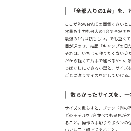
「全部入りの1台」を、
ここがPowerArQの面倒くさい
容量も出力も最大の1台で全場面
最強の1台は頼もしい。でも重く
目が遠のき、結局「キャンプの日
それは、いちばん作りたくない姿
だから軽くて片手で運べるやつ、
っぱなしにできる小型と、サイズ
ごとに違うサイズを足していける
散らかったサイズを、一
サイズを散らすと、ブランド側の
どのモデルを2台並べても景色が
ること。操作の手触りやボタンの
いでも同じ顔で迎えること。