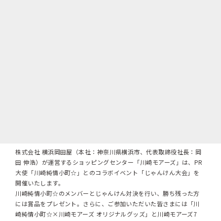
株式会社 横浜岡田屋（本社：神奈川県横浜市、代表取締役社長：岡
田 伸浩）が運営するショッピングセンター「川崎モアーズ」は、PR
大使「川崎純情小町☆」とのコラボイベント「じゃんけん大会」を
開催いたします。
川崎純情小町☆のメンバーとじゃんけん対決を行い、勝ち残った方
には賞品をプレゼント。さらに、ご参加いただいた皆さまには「川
崎純情小町☆×川崎モアーズ オリジナルグッズ」と川崎モアーズ7