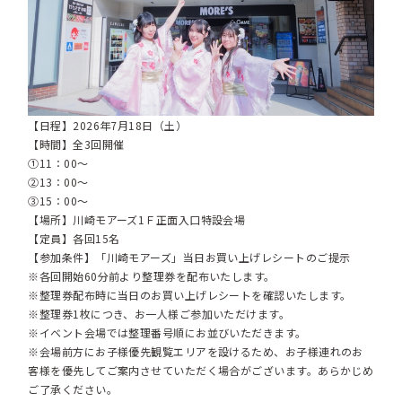
【日程】2026年7月18日（土）
【時間】全3回開催
①11：00～
②13：00～
③15：00～
【場所】川崎モアーズ1Ｆ正面入口特設会場
【定員】各回15名
【参加条件】「川崎モアーズ」当日お買い上げレシートのご提示
※各回開始60分前より整理券を配布いたします。
※整理券配布時に当日のお買い上げレシートを確認いたします。
※整理券1枚につき、お一人様ご参加いただけます。
※イベント会場では整理番号順にお並びいただきます。
※会場前方にお子様優先観覧エリアを設けるため、お子様連れのお
客様を優先してご案内させていただく場合がございます。あらかじめ
ご了承ください。