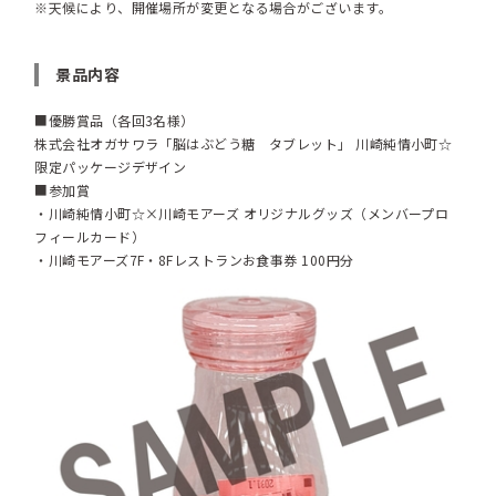
※天候により、開催場所が変更となる場合がございます。
景品内容
■優勝賞品（各回3名様）
株式会社オガサワラ「脳はぶどう糖 タブレット」 川崎純情小町☆
限定パッケージデザイン
■参加賞
・川崎純情小町☆×川崎モアーズ オリジナルグッズ（メンバープロ
フィールカード）
・川崎モアーズ7F・8Fレストランお食事券 100円分