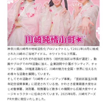
神奈川県川崎市の地域活性化プロジェクトとして2011年10月に結成
された川崎のご当地アイドル。ホワイトウルフ所属。
メンバーはそれぞれ担当区を持ち（初代担当区は市長が選定）、動
画やブログでのPR活動に加え、企業訪問や介護ボランティア、チャ
リティ活動、3R推進活動など、川崎の魅力を全国・世界に伝えるた
め様々な活動を展開しています。
そしてその活動が「川崎市イメージアップ事業」「宮前区誕生30周
年記念協賛事業」に認定されている他、かわさき産業親善大使をは
じめ警察署、消防署、税務署など数多くの機関から広報大使やイメ
ージキャラクターに任命されています。2025年8月、川崎モアーズ
PR大使に就任いたしました。