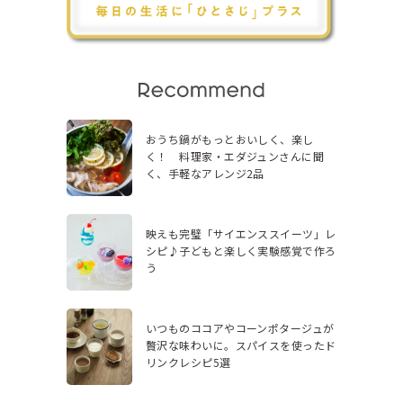
おうち鍋がもっとおいしく、楽し
く！ 料理家・エダジュンさんに聞
く、手軽なアレンジ2品
映えも完璧「サイエンススイーツ」レ
シピ♪子どもと楽しく実験感覚で作ろ
う
いつものココアやコーンポタージュが
贅沢な味わいに。スパイスを使ったド
リンクレシピ5選