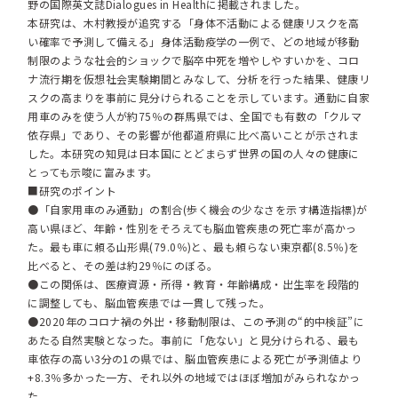
野の国際英文誌Dialogues in Healthに掲載されました。
本研究は、木村教授が追究する「身体不活動による健康リスクを高
い確率で予測して備える」身体活動疫学の一例で、どの地域が移動
制限のような社会的ショックで脳卒中死を増やしやすいかを、コロ
ナ流行期を仮想社会実験期間とみなして、分析を行った結果、健康リ
スクの高まりを事前に見分けられることを示しています。通勤に自家
用車のみを使う人が約75％の群馬県では、全国でも有数の「クルマ
依存県」であり、その影響が他都道府県に比べ高いことが示されま
した。本研究の知見は日本国にとどまらず世界の国の人々の健康に
とっても示唆に富みます。
■研究のポイント
●「自家用車のみ通勤」の割合(歩く機会の少なさを示す構造指標)が
高い県ほど、年齢・性別をそろえても脳血管疾患の死亡率が高かっ
た。最も車に頼る山形県(79.0％)と、最も頼らない東京都(8.5％)を
比べると、その差は約29％にのぼる。
●この関係は、医療資源・所得・教育・年齢構成・出生率を段階的
に調整しても、脳血管疾患では一貫して残った。
●2020年のコロナ禍の外出・移動制限は、この予測の“的中検証”に
あたる自然実験となった。事前に「危ない」と見分けられる、最も
車依存の高い3分の1の県では、脳血管疾患による死亡が予測値より
+8.3％多かった一方、それ以外の地域ではほぼ増加がみられなかっ
た。