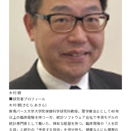
木村 朗
■研究者プロフィール
木村 朗(きむら あきら)
群馬パース大学大学院保健科学研究科教授。理学療法士として40年
以上の臨床経験を持つ一方、統計ソフトウェア会社で予測モデルの
統計専門家として働いた、稀有な経歴を持つ。臨床現場の「人を診
る目」と統計の「予測する技術」を併せ持ち、健康な人にも障害の