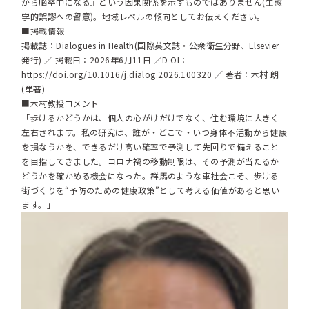
から脳卒中になる』という因果関係を示すものではありません(生態
学的誤謬への留意)。地域レベルの傾向としてお伝えください。
■掲載情報
掲載誌：Dialogues in Health(国際英文誌・公衆衛生分野、Elsevier
発行) ／ 掲載日：2026年6月11日 ／D OI：
https://doi.org/10.1016/j.dialog.2026.100320
／ 著者：木村 朗
(単著)
■木村教授コメント
「歩けるかどうかは、個人の心がけだけでなく、住む環境に大きく
左右されます。私の研究は、誰が・どこで・いつ身体不活動から健康
を損なうかを、できるだけ高い確率で予測して先回りで備えること
を目指してきました。コロナ禍の移動制限は、その予測が当たるか
どうかを確かめる機会になった。群馬のような車社会こそ、歩ける
街づくりを“予防のための健康政策”として考える価値があると思い
ます。」