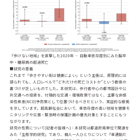
『歩けない地域』を直撃した2020年 ― 自動車依存度別にみた脳卒
中・糖尿病の超過死亡
■研究の意義
これまで「歩きやすい街は健康によい」という主張は、原理的には
語られても、人口レベルで“どれだけの死亡コストか”という数値の
裏づけが乏しいものでした。本研究は、歩行者中心の都市設計や公
共交通への投資を、付随的な交通・環境政策ではなく、主要な非感
染性疾患(NCD)予防策として位置づけるべきだという、実証的な根拠
を示しています。超高齢社会において、車依存度の高い地域を健康モ
ニタリングや災害・緊急時の保護計画の優先対象とすることにもつ
ながります。
研究の性質について(記者の皆様へ)：本研究は都道府県単位で関連を
みた「生態学的研究」であり、個人一人ひとりについて『車通勤だ