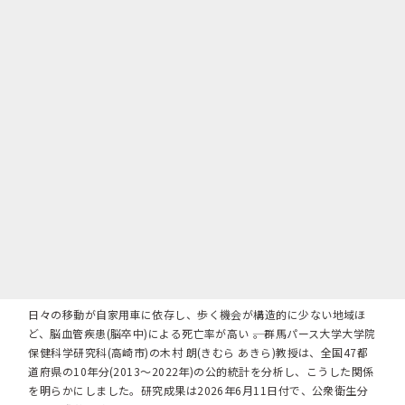
日々の移動が自家用車に依存し、歩く機会が構造的に少ない地域ほ
ど、脳血管疾患(脳卒中)による死亡率が高い ――。群馬パース大学大学院
保健科学研究科(高崎市)の木村 朗(きむら あきら)教授は、全国47都
道府県の10年分(2013～2022年)の公的統計を分析し、こうした関係
を明らかにしました。研究成果は2026年6月11日付で、公衆衛生分