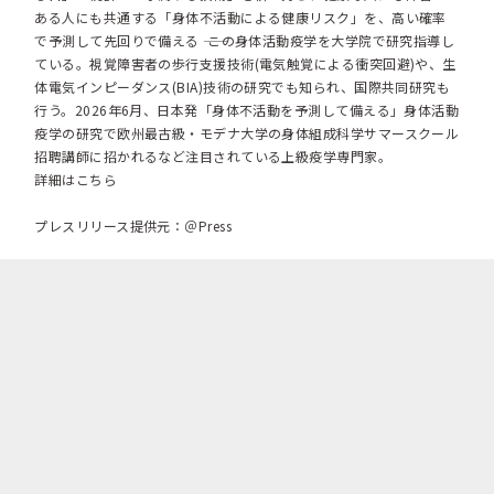
ある人にも共通する「身体不活動による健康リスク」を、高い確率
で予測して先回りで備える ―― この身体活動疫学を大学院で研究指導し
ている。視覚障害者の歩行支援技術(電気触覚による衝突回避)や、生
体電気インピーダンス(BIA)技術の研究でも知られ、国際共同研究も
行う。2026年6月、日本発「身体不活動を予測して備える」身体活動
疫学の研究で欧州最古級・モデナ大学の身体組成科学サマースクール
招聘講師に招かれるなど注目されている上級疫学専門家。
詳細はこちら
プレスリリース提供元：＠Press