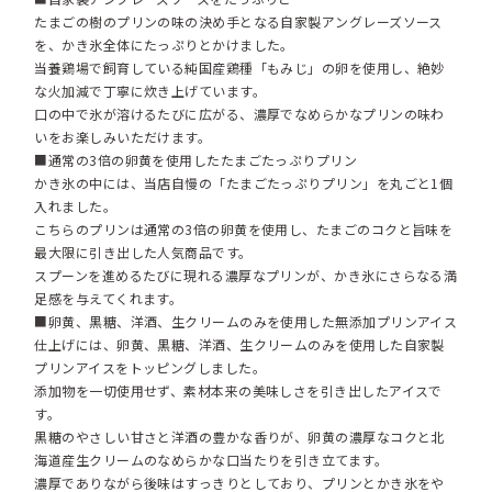
たまごの樹のプリンの味の決め手となる自家製アングレーズソース
を、かき氷全体にたっぷりとかけました。
当養鶏場で飼育している純国産鶏種「もみじ」の卵を使用し、絶妙
な火加減で丁寧に炊き上げています。
口の中で氷が溶けるたびに広がる、濃厚でなめらかなプリンの味わ
いをお楽しみいただけます。
■通常の3倍の卵黄を使用したたまごたっぷりプリン
かき氷の中には、当店自慢の「たまごたっぷりプリン」を丸ごと1個
入れました。
こちらのプリンは通常の3倍の卵黄を使用し、たまごのコクと旨味を
最大限に引き出した人気商品です。
スプーンを進めるたびに現れる濃厚なプリンが、かき氷にさらなる満
足感を与えてくれます。
■卵黄、黒糖、洋酒、生クリームのみを使用した無添加プリンアイス
仕上げには、卵黄、黒糖、洋酒、生クリームのみを使用した自家製
プリンアイスをトッピングしました。
添加物を一切使用せず、素材本来の美味しさを引き出したアイスで
す。
黒糖のやさしい甘さと洋酒の豊かな香りが、卵黄の濃厚なコクと北
海道産生クリームのなめらかな口当たりを引き立てます。
濃厚でありながら後味はすっきりとしており、プリンとかき氷をや