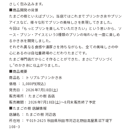
さしく包み込みます。
■商品開発の背景
たまごの樹といえばプリン。当店ではこれまでプリンかき氷やプリン
アイスなど、様々な形でプリンの美味しさを表現してきました。
今回は「もっとプリンを楽しんでいただきたい」という思いから、ソ
ース・プリン・アイスという3種類のプリンの味わいを一度に楽しめ
るかき氷を開発しました。
それぞれ異なる食感や濃厚さを持ちながらも、全ての美味しさの中
心にあるのは自社養鶏場のこだわりたまごです。
たまご専門店だからこそ作ることができた、まさに“プリンづく
し”のかき氷に仕上がりました。
■商品概要
商品名 ： トリプルプリンかき氷
価格 ： 1,080円(税込)
発売日 ： 2026年7月18日(土)
販売場所： たまごの樹 各店
販売期間： 2026年7月18日(土)～8月末販売終了予定
■たまごの樹 店舗情報
店舗名 ： たまごの樹 河辺店
所在地 ： 〒019-2625 秋田県秋田市河辺北野田高屋黒沼下堤下
108−3