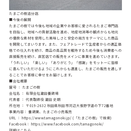
たまごの樹追分店
■今後の展開
たまごの樹では今後も地域の企業やお客様に愛されるたまご専門店
を目指し、地域への貢献活動を進め、地産地消等の観点からも地元
の優良な素材を使用した美味しさと安全の両方をテーマにした商品
を開発してまいります。また、フェアトレードで生産者からの適正価
格での仕入れを続け、商品の高品質を維持するため今後も消費者への
直接販売を続け、直営店での販売をメインに事業を進めていきます。
「うれしい」「楽しい」「ありがとう」「感謝」をモットーに皆様
に喜んでいただけるようにこれからも邁進し、たまごの販売を通しす
ることでお客様に幸せをお届けします。
■会社概要
屋号 ： たまごの樹
会社名 ： 有限会社瀧田養鶏場
代表者 ： 代表取締役 瀧田 史朗
所在地 ： 〒019-2632 秋田県秋田市河辺大張野字道の下72番地
事業内容： 養鶏業、たまごの小売販売
URL ：
https://www.tamagonoki.jp/
(「たまごの樹」で検索)
Facebook：
https://www.facebook.com/tamagonoki/
詳細はこちら