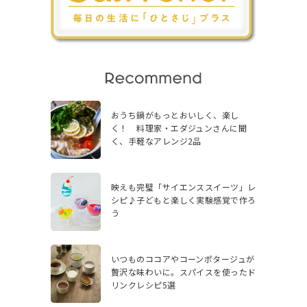
おうち鍋がもっとおいしく、楽し
く！ 料理家・エダジュンさんに聞
く、手軽なアレンジ2品
映えも完璧「サイエンススイーツ」レ
シピ♪子どもと楽しく実験感覚で作ろ
う
いつものココアやコーンポタージュが
贅沢な味わいに。スパイスを使ったド
リンクレシピ5選