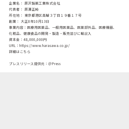
企業名： 原沢製薬工業株式会社
代表者： 原澤正純
所在地： 東京都港区高輪３丁目１９番１７号
創業： 大正8年10月13日
事業内容：医療用医薬品、一般用医薬品、医薬部外品、医療機器、
化粧品、健康食品の開発・製造・販売並びに輸出入
資本金：48,000,000円
URL：
https://www.harasawa.co.jp/
詳細はこちら
プレスリリース提供元：＠Press