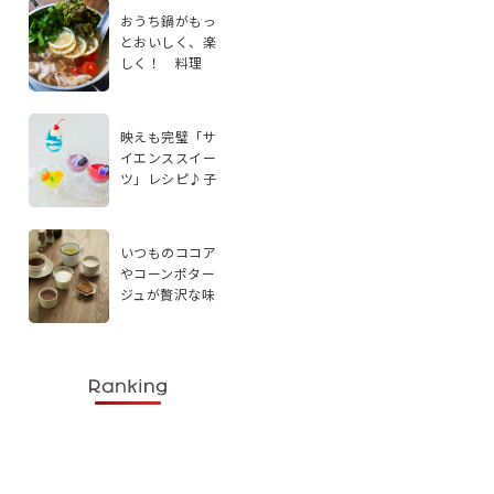
おうち鍋がもっ
とおいしく、楽
しく！ 料理
家・エダジュン
さんに聞く、手
軽なアレンジ2品
映えも完璧「サ
イエンススイー
ツ」レシピ♪子
どもと楽しく実
験感覚で作ろう
いつものココア
やコーンポター
ジュが贅沢な味
わいに。スパイ
スを使ったドリ
ンクレシピ5選