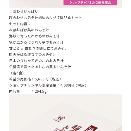
しあわせいっぱい
超合わせおみそ汁詰め合わせ 7種35食セット
セット内容：
ねばねば野菜のおみそ汁
海峡で育ったわかめのおみそ汁
緑が広がるほうれん草のおみそ汁
甘とろっ 白ねぎの鶏仕立ておみそ汁
炭火かほる焼なすのおみそ汁
日本の採れたてきのこのおみそ汁
伊勢湾で育ったあおさの薫るおみそ汁
（各5食）
希望小売価格：5,660円（税込）
ショップチャンネル限定価格：4,980円（税込）
内容量 ：294.5g