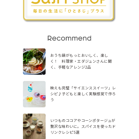
おうち鍋がもっとおいしく、楽し
く！ 料理家・エダジュンさんに聞
く、手軽なアレンジ2品
映えも完璧「サイエンススイーツ」レ
シピ♪子どもと楽しく実験感覚で作ろ
う
いつものココアやコーンポタージュが
贅沢な味わいに。スパイスを使ったド
リンクレシピ5選