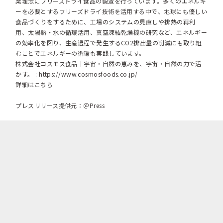
業理念にフリーズドライ食品の製造を行っています。多くのエネルギ
ーを必要とするフリーズドライ技術を活用する中で、地球にも優しい
食品づくりをするために、工場のシステムの見直しや排熱の再利
用、太陽熱・水の循環活用、真空凍結乾燥機の研究など、エネルギー
の効率化を図り、生産過程で発生するCO2排出量の削減にも取り組
むことでエネルギーの循環も実践しています。
株式会社コスモス食品｜宇宙・自然の恵みを、宇宙・自然の力で活
かす。 :
https://www.cosmosfoods.co.jp/
詳細はこちら
プレスリリース提供元：＠Press