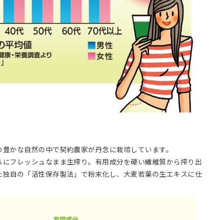
の豊かな自然の中で契約農家が丹念に栽培しています。
ちにフレッシュなまま生搾り。有用成分を硬い繊維質から搾り出
た独自の「活性保存製法」で粉末化し、大麦若葉の生エキスに仕