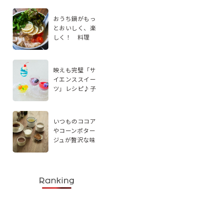
おうち鍋がもっ
とおいしく、楽
しく！ 料理
家・エダジュン
さんに聞く、手
軽なアレンジ2品
映えも完璧「サ
イエンススイー
ツ」レシピ♪子
どもと楽しく実
験感覚で作ろう
いつものココア
やコーンポター
ジュが贅沢な味
わいに。スパイ
スを使ったドリ
ンクレシピ5選