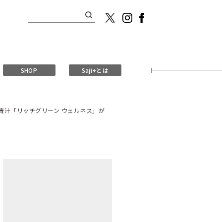
検
索:
SHOP
Saji+とは
青汁「リッチグリーン ウェルネス」が