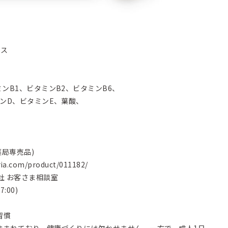
ネス
ンB1、ビタミンB2、ビタミンB6、
ミンD、ビタミンE、葉酸、
薬局専売品)
ria.com/product/011182/
社 お客さま相談室
7:00)
習慣
含まれており、健康づくりには欠かせません。一方で、成人1日