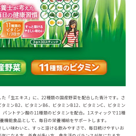
した「生エキス」に、22種類の国産野菜を配合した青汁です。さ
ビタミンB2、ビタミンB6、ビタミンB12、ビタミンC、ビタミン
、パントテン酸の11種類のビタミンを配合。1スティックで11種
栄養機能食品として、毎日の栄養補給をサポートします。
さしい味わいと、すっと溶ける飲みやすさで、毎日続けやすいお
が気になる方、外食が多い方、食生活のバランスが気になる方、