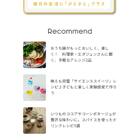
おうち鍋がもっとおいしく、楽し
く！ 料理家・エダジュンさんに聞
く、手軽なアレンジ2品
映えも完璧「サイエンススイーツ」レ
シピ♪子どもと楽しく実験感覚で作ろ
う
いつものココアやコーンポタージュが
贅沢な味わいに。スパイスを使ったド
リンクレシピ5選