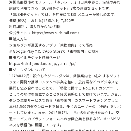
沖縄県那覇市のモノレール「ゆいレール」1日乗車券と、沿線の寿司
店舗で利用できる「SUSHIチケット」3枚のお得なセットです。
「SUSHIチケット」では、各店舗にて特別メニューが楽しめます。
価格(税込)： おとな(12歳以上) 7,500円
利用期限 ： 購入日から3か月間
公式サイト：
https://www.sushirail.com/
■購入方法
ジョルダンが運営するアプリ「乗換案内」にて販売
※Google PlayまたはApp Storeで「乗換案内」と検索
■モバイルチケット詳細ページ
https://ticket.jorudan.co.jp/yui-rail/ja/
■ジョルダンについて
1979年12月に設立したジョルダンは、乗換案内を中心とするソフト
ウェア開発や携帯コンテンツ事業を軸に、旅行業などのビジネスを
展開し組み合わせることで、「移動に関する No.1 ICT カンパニー」
としての地位を確立することを経営戦略として掲げています。ジョル
ダンの主要サービスである「乗換案内」のスマートフォンアプリは
累計5,500万ダウンロードを超え、多くのユーザーの「移動」をサポ
ートしています。また、2018年7月、J MaaS株式会社を設立し、交
通サービスのプラットフォームへの参画企業を募るなど、MaaSビジ
ネスを積極的に展開しています。
・App Store は、米国およびその他の国で登録された Apple Inc.の