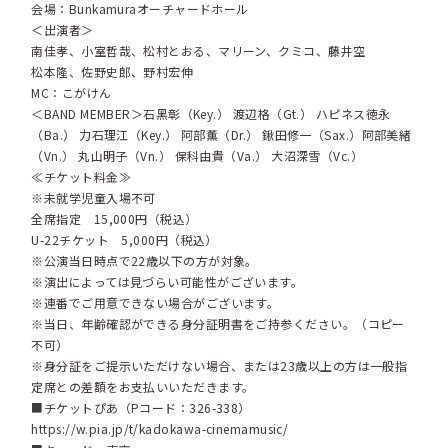
会場：Bunkamuraオーチャードホール
＜出演者＞
南佳孝、小室哲哉、松村とおる、マリーン、クミコ、藤井空
松本隆、佐野史郎、野村宏伸
MC：こがけん
＜BAND MEMBER＞⽯⿊彰（Key.） 渡辺格（Gt.） ハピネス徳永
（Ba.） ⼒⽯理江（Key.） 阿部薫（Dr.） 鍬⽥修⼀（Sax.）阿部美緒
（Vn.） 丸⼭明⼦（Vn.） 保科由貴（Va.） ⼤沼深雪（Vc.）
≪チケット料金≫
※未就学児童入場不可
全席指定 15,000円（税込）
U-22チケット 5,000円（税込）
※公演当日時点で22歳以下の方が対象。
※演出によっては見づらい可能性がございます。
※連番でご用意できない場合がございます。
※当日、年齢確認ができる身分証明書をご持参ください。（コピー
不可）
※身分証をご提示いただけない場合、または23歳以上の方は一般指
定席との差額をお支払いいただきます。
■チケットぴあ（Pコード：326-338）
https://w.pia.jp/t/kadokawa-cinemamusic/