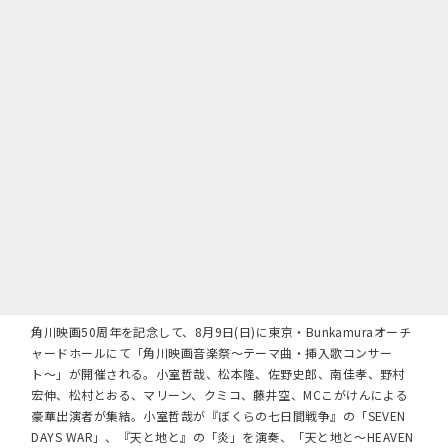
角川映画50周年を記念して、8月9日(日)に東京・Bunkamuraオーチ
ャードホールにて「角川映画音楽祭〜テーマ曲・挿入歌コンサー
ト〜」が開催される。小室哲哉、松本隆、佐野史郎、南佳孝、野村
宏伸、松村とおる、マリーン、クミコ、藤井空、MCこがけんによる
豪華出演者が集結。小室哲哉が『ぼくらの七日間戦争』の「SEVEN
DAYS WAR」、『天と地と』の「炎」を演奏、「天と地と〜HEAVEN