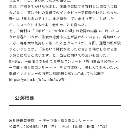
ります。」と、思い返しながら語った。
当時、作詞を手がけた松本と、楽曲を歌唱する野村とは直接会う機
会がなく、実は今回の番組でのインタビューで初顔合わせとなった。
野村は「畏れ多いですし、まだ緊張しています（笑）」と話した
が、リスペクトする松本に会えたことを喜んだ。
そして野村は「『ボビーにRock’n Roll』の歌詞の内容は、若いとい
うか青春というか、男女の恋愛や失恋が描かれています。当時はリア
ルな、等身大の気持ちで歌ったと思うんですが、今回、還暦の私が歌
うということは、『ああいう時代があったなぁ』と懐かしながら歌
う感じになると思います」と、当日に向けての思いも語った。
8月9日、一夜限りの特別で貴重なコンサート「角川映画音楽祭〜テ
ーマ曲・挿入歌コンサート〜」をぜひ体感し、楽しんでもらいたい。
番組インタビューの内容はBS朝日公式YouTubeでも公開中
https://youtu.be/b4wo4nAwWRc
公演概要
角川映画音楽祭 ～テーマ曲・挿入歌コンサート～
公演日：2026年8月9日（日）［開場］16:45 ［開演］17:30