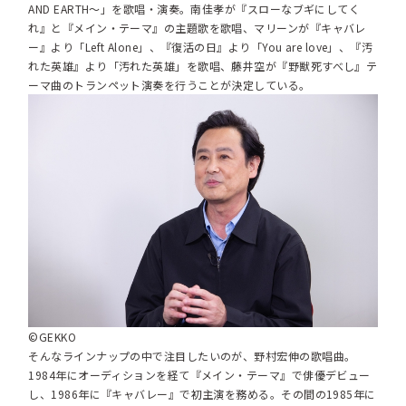
AND EARTH〜」を歌唱・演奏。南佳孝が『スローなブギにしてく
れ』と『メイン・テーマ』の主題歌を歌唱、マリーンが『キャバレ
ー』より「Left Alone」、『復活の日』より「You are love」、『汚
れた英雄』より「汚れた英雄」を歌唱、藤井空が『野獣死すべし』テ
ーマ曲のトランペット演奏を行うことが決定している。
©️GEKKO
そんなラインナップの中で注目したいのが、野村宏伸の歌唱曲。
1984年にオーディションを経て『メイン・テーマ』で俳優デビュー
し、1986年に『キャバレー』で初主演を務める。その間の1985年に