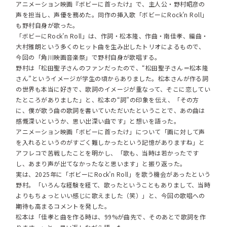
アニメーション映画『ボビーに首ったけ』で、主人公・野村昭彦の
声を担当し、声優を務めた。同作の挿入歌「ボビーにRock’n Roll」
も野村自身が歌った。
「ボビーにRock’n Roll」は、作詞・松本隆、作曲・南佳孝、編曲・
大村雅朗という多くのヒット曲を生み出したトリオによるもので、
今回の「角川映画音楽祭」で野村自身が歌唱する。
野村は「松田聖子さんのファンだったので、“松田聖子さん＝松本隆
さん”というイメージが学生の頃からありました。松本さんが作る詞
の世界も本当に好きで、歌詞のイメージが重なって、そこに恋してい
たところがありました」と、松本の“詞”の印象を伝え、「その方
に、僕が歌う曲の歌詞を書いていただいたということで、あの曲は
感慨深いというか、思い出深い曲です」と想いを語った。
アニメーション映画「ボビーに首ったけ」について「画に対して声
を入れるというのがすごく難しかったという記憶がありますね」と
アフレコで苦戦したことを明かし、「歌も、当時は若かったです
し、あまり声が出てなかったなと思います」と振り返った。
実は、2025年に「ボビーにRock’n Roll」を歌う機会があったという
野村。「いろんな経験を経て、歌ったということもありまして、当時
よりもちょっといい感じに歌えました（笑）」と、今回の歌唱への
期待も高まるコメントを発した。
松本は「佳孝と曲を作る時は、99%が曲先で、そのあとで歌詞を作