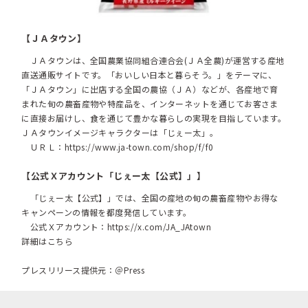
【ＪＡタウン】
ＪＡタウンは、全国農業協同組合連合会(ＪＡ全農)が運営する産地
直送通販サイトです。「おいしい日本と暮らそう。」をテーマに、
「ＪＡタウン」に出店する全国の農協（ＪＡ）などが、各産地で育
まれた旬の農畜産物や特産品を、インターネットを通じてお客さま
に直接お届けし、食を通じて豊かな暮らしの実現を目指しています。
ＪＡタウンイメージキャラクターは「じぇー太」。
ＵＲＬ：
https://www.ja-town.com/shop/f/f0
【公式Ｘアカウント「じぇー太【公式】」】
「じぇー太【公式】」では、全国の産地の旬の農畜産物やお得な
キャンペーンの情報を都度発信しています。
公式Ｘアカウント：
https://x.com/JA_JAtown
詳細はこちら
プレスリリース提供元：＠Press