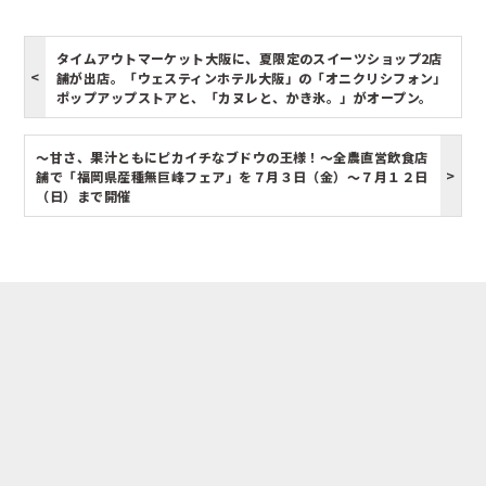
タイムアウトマーケット大阪に、夏限定のスイーツショップ2店
舗が出店。「ウェスティンホテル大阪」の「オニクリシフォン」
ポップアップストアと、「カヌレと、かき氷。」がオープン。
～甘さ、果汁ともにピカイチなブドウの王様！～全農直営飲食店
舗で「福岡県産種無巨峰フェア」を７月３日（金）～７月１２日
（日）まで開催