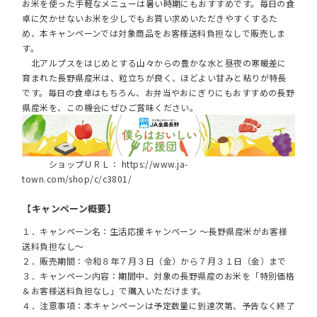
お米を使った手軽なメニューは暑い時期にもおすすめです。毎日の食
卓に欠かせないお米を少しでもお買い求めいただきやすくするた
め、本キャンペーンでは対象商品をお客様送料負担なしで販売しま
す。
北アルプスをはじめとする山々からの豊かな水と昼夜の寒暖差に
育まれた長野県産米は、粒立ちが良く、ほどよい甘みと粘りが特長
です。毎日の食卓はもちろん、お弁当やおにぎりにもおすすめの長野
県産米を、この機会にぜひご賞味ください。
ショップＵＲＬ：
https://www.ja-
town.com/shop/c/c3801/
【キャンペーン概要】
１．キャンペーン名：生活応援キャンペーン ～長野県産米がお客様
送料負担なし～
２．販売期間：令和８年７月３日（金）から７月３１日（金）まで
３．キャンペーン内容：期間中、対象の長野県産のお米を「特別価格
＆お客様送料負担なし」で購入いただけます。
４．注意事項：本キャンペーンは予定数量に到達次第、予告なく終了