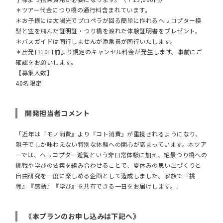
＊ツアー代金につり橋の通行料含まれています。
＊お子様には太陽光でプロペラが回る簡単に作れるヘリコプター模
型と空を飛んだ証明証・つり橋を渡れた体験証明書をプレゼント。
＊バスガイドは同行しませんが添乗員が同行いたします。
＊出発日10日前より規定のキャンセル料金が発生します。事前にご
確認をお願いします。
【募集人数】
40名限定
開発担当者コメント
「近年は『モノ消費』より『コト消費』が重視されるようになり、
親子でしか味わえない特別な体験への関心が高まっています。本ツア
ーでは、ヘリコプター遊覧という非日常体験に加え、絶景つり橋への
挑戦や学びの要素を組み合わせることで、夏休みの思い出づくりと
自由研究を一度に楽しめる企画として造成しました。家族で『挑
戦』『感動』『学び』を共有できる一日をお届けします。」
《本プランのお申し込みは下記へ》