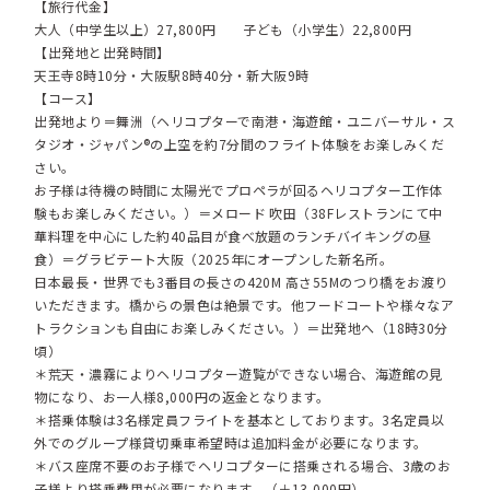
【旅行代金】
大人（中学生以上）27,800円 子ども（小学生）22,800円
【出発地と出発時間】
天王寺8時10分・大阪駅8時40分・新大阪9時
【コース】
出発地より＝舞洲（ヘリコプターで南港・海遊館・ユニバーサル・ス
タジオ・ジャパン®の上空を約7分間のフライト体験をお楽しみくだ
さい。
お子様は待機の時間に太陽光でプロペラが回るヘリコプター工作体
験もお楽しみください。）＝メロード 吹田（38Fレストランにて中
華料理を中心にした約40品目が食べ放題のランチバイキングの昼
食）＝グラビテート大阪（2025年にオープンした新名所。
日本最長・世界でも3番目の長さの420M 高さ55Mのつり橋をお渡り
いただきます。橋からの景色は絶景です。他フードコートや様々なア
トラクションも自由にお楽しみください。）＝出発地へ（18時30分
頃）
＊荒天・濃霧によりヘリコプター遊覧ができない場合、海遊館の見
物になり、お一人様8,000円の返金となります。
＊搭乗体験は3名様定員フライトを基本としております。3名定員以
外でのグループ様貸切乗車希望時は追加料金が必要になります。
＊バス座席不要のお子様でヘリコプターに搭乗される場合、3歳のお
子様より搭乗費用が必要になります。（＋13,000円）