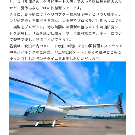
と、スリル満点の「グラビテート大阪」でのつり橋体験を組み合わ
せた、夏休みならではの体験型ツアーです。
さらに、お子様には「ヘリコプター搭乗証明書」と「つり橋チャレ
ンジ認定証」を進呈するほか、太陽光でプロペラが回るヘリコプタ
ー模型をプレゼント。待ち時間には模型の組み立てや自由研究シー
トを活用し、「空を飛ぶ仕組み」や「再生可能エネルギー」につい
て親子で楽しく学ぶことができます。
昼食は、吹田市内のメロード吹田38階にある中国料理レストランで
中華バイキングをご用意。地上約120メートルからの眺望とともに、
ゆったりとしたランチタイムをお楽しみいただけます。