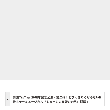
劇団TipTap 20周年記念公演・第二弾！とびっきりくだらないB
級ホラーミュージカル『ミュージカル嫌いの男』開幕！