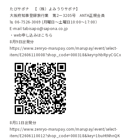
たびサポナ 【（株）よみうりサポナ】
大阪府知事登録旅行業 第2ー3205号 ANTA正規会員
℡ 06-7526-3069 (月曜日～土曜日10:00～17:00）
E-mail
tabisapo@sapona.co.jp
・web申し込みはこちら
8月9日出発分
https://www.zenryo-marupay.com/marupay/event/select-
item/E2606110008?shop_code=000318&key=phbRpyCGCx
8月11日出発分
https://www.zenryo-marupay.com/marupay/event/select-
item/E2606110012?shop_code=000318&key=1buHtNhnQK