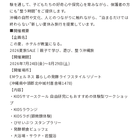
験を通して、子どもたちの好奇心や探究心を育みながら、保護者の方
にも“整う時間”をご提供します。
沖縄の自然や文化、人とのつながりに触れながら、“泊まるだけでは
終わらない”新しい夏休み旅行を提案しています。
■開催概要
【企画名】
この夏、ホテルが教室になる。
2026夏旅SALE｜親子で学び、遊び、整う沖縄旅
【開催期間】
2026年7月24日(金)～8月29日(土)
【開催場所】
EMウェルネス 暮らしの発酵ライフスタイルリゾート
(沖縄県中頭郡北中城村喜舎場1478)
【内容】
・KIDSサマースクール 自由研究にもおすすめの体験型ワークショッ
プ
・KIDSラウンジ
・KIDSラボ(顕微鏡体験)
・びせいぶつ スタンプラリー
・発酵朝食ビュッフェ
・大浴場・サウナ・岩盤浴