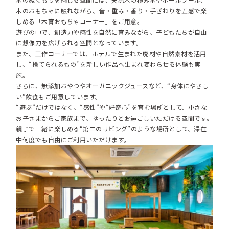
木のおもちゃに触れながら、音・重み・香り・手ざわりを五感で楽
しめる「木育おもちゃコーナー」をご用意。
遊びの中で、創造力や感性を自然に育みながら、子どもたちが自由
に想像力を広げられる空間となっています。
また、工作コーナーでは、ホテルで生まれた廃材や自然素材を活用
し、“捨てられるもの”を新しい作品へ生まれ変わらせる体験も実
施。
さらに、無添加おやつやオーガニックジュースなど、“身体にやさし
い”飲食もご用意しています。
“遊ぶ”だけではなく、“感性”や“好奇心”を育む場所として、小さな
お子さまからご家族まで、ゆったりとお過ごしいただける空間です。
親子で一緒に楽しめる“第二のリビング”のような場所として、滞在
中何度でも自由にご利用いただけます。