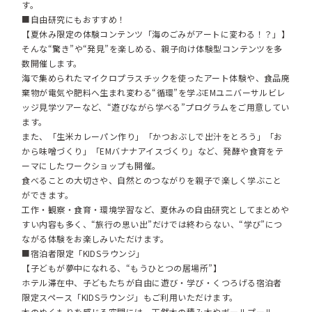
す。
■自由研究にもおすすめ！
【夏休み限定の体験コンテンツ「海のごみがアートに変わる！？」】
そんな“驚き”や“発見”を楽しめる、親子向け体験型コンテンツを多
数開催します。
海で集められたマイクロプラスチックを使ったアート体験や、食品廃
棄物が電気や肥料へ生まれ変わる“循環”を学ぶEMユニバーサルビレ
ッジ見学ツアーなど、“遊びながら学べる”プログラムをご用意してい
ます。
また、「生米カレーパン作り」「かつおぶしで出汁をとろう」「お
から味噌づくり」「EMバナナアイスづくり」など、発酵や食育をテ
ーマにしたワークショップも開催。
食べることの大切さや、自然とのつながりを親子で楽しく学ぶこと
ができます。
工作・観察・食育・環境学習など、夏休みの自由研究としてまとめや
すい内容も多く、“旅行の思い出”だけでは終わらない、“学び”につ
ながる体験をお楽しみいただけます。
■宿泊者限定「KIDSラウンジ」
【子どもが夢中になれる、“もうひとつの居場所”】
ホテル滞在中、子どもたちが自由に遊び・学び・くつろげる宿泊者
限定スペース「KIDSラウンジ」もご利用いただけます。
木のぬくもりを感じる空間には、天然木の積み木やボールプール、