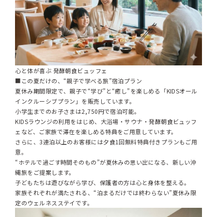
心と体が喜ぶ 発酵朝食ビュッフェ
■この夏だけの、“親子で学べる旅”宿泊プラン
夏休み期間限定で、親子で“学び”と“癒し”を楽しめる「KIDSオール
インクルーシブプラン」を販売しています。
小学生までのお子さまは2,750円で宿泊可能。
KIDSラウンジの利用をはじめ、大浴場・サウナ・発酵朝食ビュッフ
ェなど、ご家族で滞在を楽しめる特典をご用意しています。
さらに、3連泊以上のお客様には夕食1回無料特典付きプランもご用
意。
“ホテルで過ごす時間そのもの”が夏休みの思い出になる、新しい沖
縄旅をご提案します。
子どもたちは遊びながら学び、保護者の方は心と身体を整える。
家族それぞれが満たされる、“泊まるだけでは終わらない”夏休み限
定のウェルネスステイです。