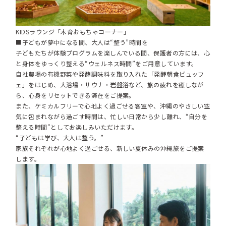
KIDSラウンジ「木育おもちゃコーナー」
■子どもが夢中になる間、大人は“整う”時間を
子どもたちが体験プログラムを楽しんでいる間、保護者の方には、心
と身体をゆっくり整える“ウェルネス時間”をご用意しています。
自社農場の有機野菜や発酵調味料を取り入れた「発酵朝食ビュッフ
ェ」をはじめ、大浴場・サウナ・岩盤浴など、旅の疲れを癒しなが
ら、心身をリセットできる滞在をご提案。
また、ケミカルフリーで心地よく過ごせる客室や、沖縄のやさしい空
気に包まれながら過ごす時間は、忙しい日常から少し離れ、“自分を
整える時間”としてお楽しみいただけます。
“子どもは学び、大人は整う。”
家族それぞれが心地よく過ごせる、新しい夏休みの沖縄旅をご提案
します。