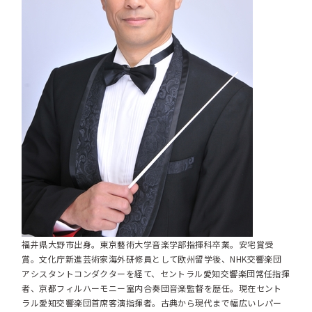
福井県大野市出身。東京藝術大学音楽学部指揮科卒業。安宅賞受
賞。文化庁新進芸術家海外研修員として欧州留学後、NHK交響楽団
アシスタントコンダクターを経て、セントラル愛知交響楽団常任指揮
者、京都フィルハーモニー室内合奏団音楽監督を歴任。現在セント
ラル愛知交響楽団首席客演指揮者。古典から現代まで幅広いレパー