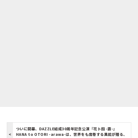
ついに開幕、DAZZLE結成30周年記念公演『花ト囮 -露-』
HANA to OTORI -arawa-は、世界をも席巻する異能が贈る、