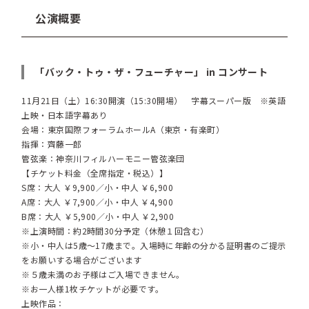
公演概要
「バック・トゥ・ザ・フューチャー」 in コンサート
11月21日（土）16:30開演（15:30開場） 字幕スーパー版 ※英語
上映・日本語字幕あり
会場：東京国際フォーラムホールA（東京・有楽町）
指揮：齊藤一郎
管弦楽：神奈川フィルハーモニー管弦楽団
【チケット料金（全席指定・税込）】
S席：大人 ￥9,900／小・中人 ￥6,900
A席：大人 ￥7,900／小・中人 ￥4,900
B席：大人 ￥5,900／小・中人 ￥2,900
※上演時間：約2時間30分予定（休憩１回含む）
※小・中人は5歳～17歳まで。入場時に年齢の分かる証明書のご提示
をお願いする場合がございます
※５歳未満のお子様はご入場できません。
※お一人様1枚チケットが必要です。
上映作品：