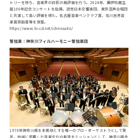
トリーを持ち、音楽界の巨匠の再評価を行う。2024年、團伊玖磨生
誕100年記念コンサートを指揮。読売日本交響楽団、東京混声合唱団
と共演して高い評価を得た。名古屋音楽ペンクラブ賞、佐川吉男音
楽賞奨励賞等を受賞。
https://www.3s-cd.net/ichirosaito/
管弦楽：神奈川フィルハーモニー管弦楽団
1970年神奈川県を本拠地とする唯一のプロ・オーケストラとして発
足。地域に密着した音楽文化の創造をミッションとして、神奈川県全