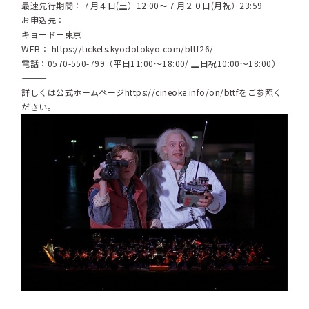
最速先行期間：７月４日(土）12:00〜７月２０日(月祝）23:59
お申込先：
キョードー東京
WEB：
https://tickets.kyodotokyo.com/bttf26/
電話：0570-550-799（平日11:00〜18:00/ 土日祝10:00〜18:00）
―――――――――
詳しくは公式ホームページ
https://cineoke.info/on/bttf
をご参照く
ださい。