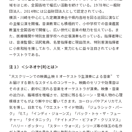
域をはじめ、全国各地で幅広い活動を続けている。1978年に一般財
団法人、2014年には公益財団法人として認定されている。
横浜・川崎を中心とした定期演奏会や県内各地を回る巡回公演など
の主催公演を開催。音楽教育にも積極的で、小中学校での音楽鑑賞
教室を全国各地で開催し、広い世代に音楽の魅力を伝えている。ま
た、医療機関や特別支援学校への出張演奏も行っている。指揮者陣に
は、音楽監督に沼尻竜典、名誉指揮者に現田茂夫、特別客演指揮者
に小泉和裕を擁しており、人気・実力ともに益々注目されているオ
ーケストラである。
注１）＜シネオケ(R)とは＞
“大スクリーンでの映画上映 X オーケストラ生演奏による音楽” で
お届けする新たなスタイルのコンサート。映画のセリフや効果音は
そのままに、劇中に流れる音楽をオーケストラが演奏。映像・音楽
の迫力は、臨場感を増幅させ、記憶に残る名シーン・登場人物の心理
模様までもがより鮮やかに響いてきます。ヨーロッパやアメリカで人
気を博し、日本でも「ウエスト・サイド物語」「ジュラシック・パー
ク」「E.T.」「インディ・ジョーンズ」「バック・トゥ・ザ・フュー
チャー」「タイタニック」「ナイトメアー・ビフォア・クリスマス」
「ハリー・ポッター」「スター・ウォーズ」シリーズ等の珠玉の名作
が上演され、公演を重ねる度に熱烈なファンを築いています。「シネ