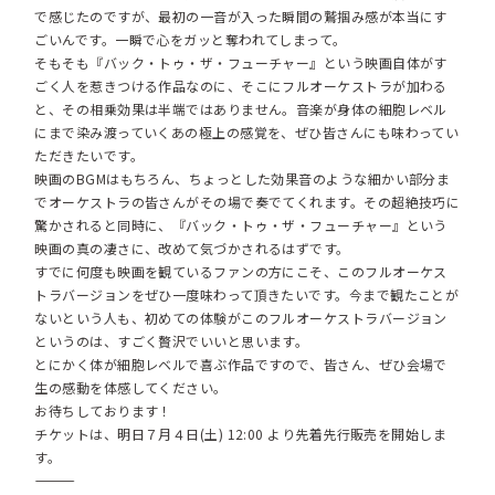
で感じたのですが、最初の一音が入った瞬間の鷲掴み感が本当にす
ごいんです。一瞬で心をガッと奪われてしまって。
そもそも『バック・トゥ・ザ・フューチャー』という映画自体がす
ごく人を惹きつける作品なのに、そこにフルオーケストラが加わる
と、その相乗効果は半端ではありません。音楽が身体の細胞レベル
にまで染み渡っていくあの極上の感覚を、ぜひ皆さんにも味わってい
ただきたいです。
映画のBGMはもちろん、ちょっとした効果音のような細かい部分ま
でオーケストラの皆さんがその場で奏でてくれます。その超絶技巧に
驚かされると同時に、『バック・トゥ・ザ・フューチャー』という
映画の真の凄さに、改めて気づかされるはずです。
すでに何度も映画を観ているファンの方にこそ、このフルオーケス
トラバージョンをぜひ一度味わって頂きたいです。今まで観たことが
ないという人も、初めての体験がこのフルオーケストラバージョン
というのは、すごく贅沢でいいと思います。
とにかく体が細胞レベルで喜ぶ作品ですので、皆さん、ぜひ会場で
生の感動を体感してください。
お待ちしております！
チケットは、明日７月４日(土) 12:00 より先着先行販売を開始しま
す。
―――――――――