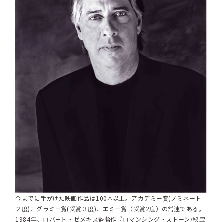
今までに手がけた映画作品は100本以上。アカデミー賞(ノミネート
２度)、グラミー賞(受賞３度)、エミー賞（受賞2度）の常連である。
1984年、ロバート・ゼメキス監督作『ロマンシング・ストーン/秘宝