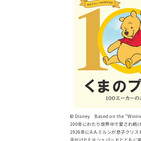
© Disney Based on the “Winnie 
100年にわたり世界中で愛され続
1926年にA.A.ミルンが息子
手がけたE.H.シェパードととも