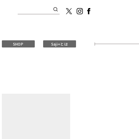
検
索:
SHOP
Saji+とは