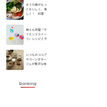
おうち鍋がもっ
とおいしく、楽
しく！ 料理
家・エダジュン
さんに聞く、手
軽なアレンジ2品
映えも完璧「サ
イエンススイー
ツ」レシピ♪子
どもと楽しく実
験感覚で作ろう
いつものココア
やコーンポター
ジュが贅沢な味
わいに。スパイ
スを使ったドリ
ンクレシピ5選