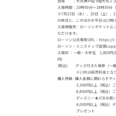
会場 ：大丸神戸店 9階大丸ミュ
入場時間：10時00分～18時30分
※7月22日（水）、25日（土）、
の終日と、このほかの平日は13時
入場券販売：ローソンチケット(L
ただけます。
ローソン公式専用URL：
https://
ローソン・ミニストップ店頭Lopp
入場料 ：一般・大学生 1,800円(1
円）
(税込) グッズ付き入場券（一般・
※( )内は前売料金となりま
購入特典 : 購入金額に関わらず
3,300円以上（税込）ご購
8,800円以上（税込）ご購
ディズニー★JCBお買い
4,000円以上（税込）ディズ
プレゼント