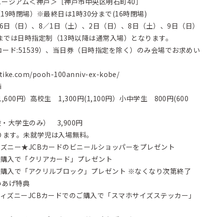
ージアム＜神戸＞［神戸市中央区明石町40］
（19時閉場）※最終日は1時30分まで(16時閉場)
26日（日）、8／1日（土）、2日（日）、8日（土）、9日（日）
までは日時指定制（13時以降は通常入場）となります。
コード:51539）、当日券（日時指定を除く）のみ会場でお求めい
l-tike.com/pooh-100anniv-ex-kobe/
i
,600円）高校生 1,300円(1,100円）小中学生 800円(600
大学生のみ） 3,900円
す。未就学児は入場無料。
ディズニー★JCBカードのビニールショッパーをプレゼント
入で「クリアカード」プレゼント
入で「アクリルブロック」プレゼント ※なくなり次第終了
あげ特典
ニーJCBカードでのご購入で「スマホサイズステッカー」