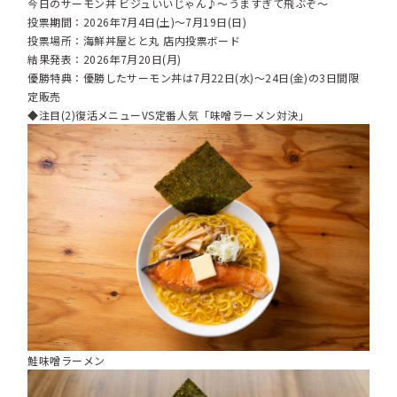
今日のサーモン丼 ビジュいいじゃん♪～うますぎて飛ぶぞ～
投票期間：2026年7月4日(土)～7月19日(日)
投票場所：海鮮丼屋とと丸 店内投票ボード
結果発表：2026年7月20日(月)
優勝特典：優勝したサーモン丼は7月22日(水)～24日(金)の3日間限
定販売
◆注目(2)復活メニューVS定番人気「味噌ラーメン対決」
鮭味噌ラーメン