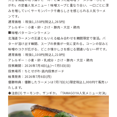
がわ」の定番人気メニュー！味噌スープと重なり合い、一口ごとに深
みを増していくサーモンパーク千歳らしさを感じられる人気ラーメ
ンです。
通常価格 ：税抜1,150円(税込1,265円)
アレルギー：小麦・卵・さけ・豚肉・大豆・鶏肉
■味噌バターコーンラーメン
北海道ラーメンの王道ともいえる組み合わせを期間限定で復活。バ
ターが溶け出す瞬間、スープの表情が一気に変わる。コーンの甘みと
味噌のコクが広がる、どこか懐かしさを感じる間違いない一杯です。
通常価格 ：税抜1,100円(税込1,210円)
アレルギー：小麦・卵・乳成分・さけ・豚肉・大豆・鶏肉
投票期間：2026年7月4日(土)～7月5日(日)
投票場所：ちとせがわ 店内投票ボード
結果発表：2026年7月6日(月)
優勝特典：優勝したラーメンは7月7日(火)限定税込1,000円で販売い
たします。
◆注目(3) サーモンか、ザンギか。「TAMAGOYA人気メニュー対決」