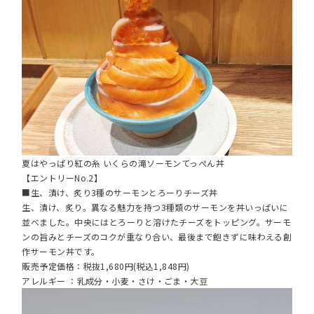
夏はやっぱり紅の糸 いくらの滝ソーモンてっぺん丼
【エントリーNo.2】
■生、漬け、炙り3種のサーモンとろーりチーズ丼
生、漬け、炙り。異なる魅力を持つ3種類のサーモンを丼いっぱいに
並べました。中央にはとろーりと溶けたチーズをトッピング。サーモ
ンの旨みとチーズのコクが重なり合い、最後まで飽きずに味わえる創
作サーモン丼です。
販売予定価格：税抜1,680円(税込1,848円)
アレルギー ：乳成分・小麦・さけ・ごま・大豆