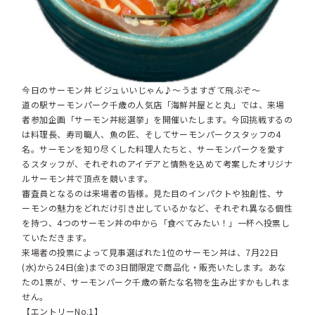
今日のサーモン丼 ビジュいいじゃん♪～うますぎて飛ぶぞ～
道の駅サーモンパーク千歳の人気店「海鮮丼屋とと丸」では、来場
者参加企画「サーモン丼総選挙」を開催いたします。今回挑戦するの
は料理長、寿司職人、魚の匠、そしてサーモンパークスタッフの4
名。サーモンを知り尽くした料理人たちと、サーモンパークを愛す
るスタッフが、それぞれのアイデアと情熱を込めて考案したオリジナ
ルサーモン丼で頂点を競います。
審査員となるのは来場者の皆様。見た目のインパクトや独創性、サ
ーモンの魅力をどれだけ引き出しているかなど、それぞれ異なる個性
を持つ、4つのサーモン丼の中から「食べてみたい！」一杯へ投票し
ていただきます。
来場者の投票によって見事選ばれた1位のサーモン丼は、7月22日
(水)から24日(金)までの3日間限定で商品化・販売いたします。あな
たの1票が、サーモンパーク千歳の新たな名物を生み出すかもしれま
せん。
【エントリーNo.1】