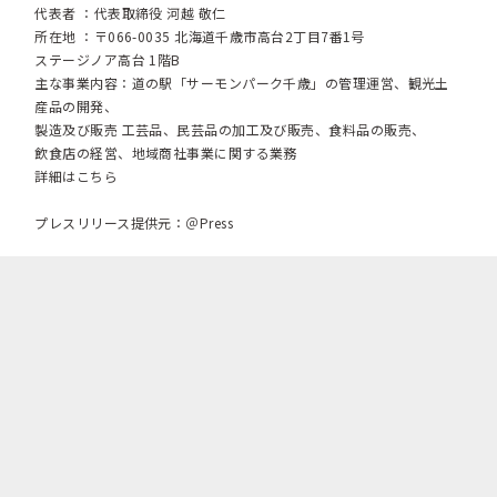
代表者 ：代表取締役 河越 敬仁
所在地 ：〒066-0035 北海道千歳市高台2丁目7番1号
ステージノア高台 1階B
主な事業内容：道の駅「サーモンパーク千歳」の管理運営、観光土
産品の開発、
製造及び販売 工芸品、民芸品の加工及び販売、食料品の販売、
飲食店の経営、地域商社事業に関する業務
詳細はこちら
プレスリリース提供元：＠Press