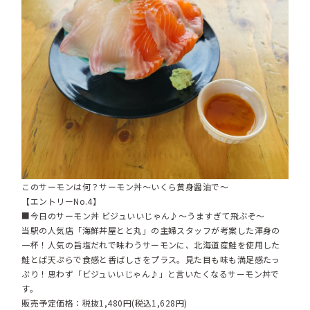
このサーモンは何？サーモン丼～いくら黄身醤油で～
【エントリーNo.4】
■今日のサーモン丼 ビジュいいじゃん♪～うますぎて飛ぶぞ～
当駅の人気店「海鮮丼屋とと丸」の主婦スタッフが考案した渾身の
一杯！人気の旨塩だれで味わうサーモンに、北海道産鮭を使用した
鮭とば天ぷらで食感と香ばしさをプラス。見た目も味も満足感たっ
ぷり！思わず「ビジュいいじゃん♪」と言いたくなるサーモン丼で
す。
販売予定価格：税抜1,480円(税込1,628円)