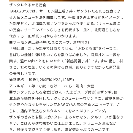
ザンタレたるたる定食
TAMAGOYAでは、サーモン遡上親子丼・ザンタレたるたる定食によ
る人気メニュー対決を開催します。千歳川を遡上する鮭をイメージし
た親子丼と、北海道名物ザンギをたっぷり楽しめるボリューム満点
の定食。サーモンパークらしさを代表する一皿と、北海道らしさを
代表する一皿が真っ向からぶつかります。
■サーモン遡上親子丼(たまごスープ、漬物付き)
「鶏と卵」だけが親子ではありません。“ふわとろ卵”をベースに、
香ばしい焼鮭と弾けるいくらを散りばめました。海鮮丼とは一線を
画す、温かい卵とともにいただく“新感覚親子丼”です。卵の優しい甘
さと、鮭の塩気、いくらの弾ける食感。ありそうでなかった新発見
の美味しさです。
通常価格 ：税抜1,280円(税込1,408円)
アレルギー：卵・小麦・さけ・いくら・鶏肉・大豆
■ザンタレたるたる定食(ごはん・たまごスープ付き)※ザンギ5個
北海道産鶏肉を使用したサクッとジューシーなザンギに、酸味を効か
せた爽やかなタレをかけたTAMAGOYA人気の定食メニューです。さ
らに、店内で仕込むタルタルソースをたっぷりトッピング。
ザンギの旨みと甘酸っぱいタレ、まろやかなタルタルソースが重なり
合い、ごはんが進む味わいに仕上げました。ボリューム満点なが
ら、最後まで飽きずに楽しめる、満足感たっぷりの一品です。