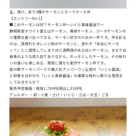
生、漬け、炙り3種のサーモンとろーりチーズ丼
【エントリーNo.3】
■このサーモンは何？サーモン丼～いくら黄身醤油で～
静岡県産ホワイト富士山サーモン、青森サーモン、コーホサーモンの
三種類を食べ比べできる、サーモン好きのための一杯です。丼を彩る
のは、見慣れたオレンジ色のサーモンと、思わず「本当にサーモ
ン？」と二度見してしまうほど透明感のある白いサーモン。まるで白
身魚のような見た目でありながら、れっきとしたサーモン。その味わ
いの違いも楽しめる、発見に満ちた創作サーモン丼です。
道の駅サーモンパーク千歳人気ナンバーワン土産の「いくら醤油」
と卵黄を合わせた「いくら黄身醤油」の濃厚な味わい新たな発見を
してみませんか？
販売予定価格：税抜1,780円(税込1,958円)
アレルギー ：卵・小麦・さけ・いくら・さば・大豆・ごま