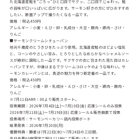
た北海道産鮭を“ごろっ”ひと口目でサクッ、二口目でじゅわっ。鮭
の旨味が口いっぱいに広がります。サーモン好きの方にぜひおすすめ
したい、断面アップで撮りたくなる一品です。
価格 ：税込450円
アレルギー：小麦・えび・卵・乳成分・大豆・豚肉・鶏肉・さけ・
りんご
■サーモンクリームシチューパン
地元千歳産のとうきびをたっぷり使用。北海道産鮭のほどよい塩気
と、コーンのやさしい甘み、とろりとしたなめらかなベシャメルソー
スが絶妙に調和した一品です。サクサクの衣に包まれた見た目はカレ
ーパンですが、中身はまるでクリームコロッケのような味わい。サ
ーモンカレーパンとは、真逆の魅力を持つ新定番の一品です。
価格 ：税込450円
アレルギー：小麦・卵・乳成分・えび・さけ・大豆・鶏肉・豚肉・
りんご
※7月11日AM9：00より販売スタート。
投票期間：2026年7月4日(土)～7月10日(金) 応援シールのみ投票
2026年7月11日(土)～7月19日(日) 応援シール＆販売個数で投票
投票場所：サーモンベーカリー店内投票ボード
結果発表：2026年7月20日(月)
優勝特典：勝者は7月22日(水)～7月24日の三日間、
各日先着60個限定で税込111円にて販売いたします。