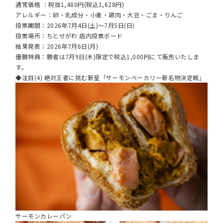
通常価格 ：税抜1,480円(税込1,628円)
アレルギー：卵・乳成分・小麦・鶏肉・大豆・ごま・りんご
投票期間：2026年7月4日(土)～7月5日(日)
投票場所：ちとせがわ 店内投票ボード
結果発表：2026年7月6日(月)
優勝特典：勝者は7月9日(木)限定で税込1,000円にて販売いたしま
す。
◆注目(4) 絶対王者に挑む新星「サーモンベーカリー新名物決定戦」
サーモンカレーパン