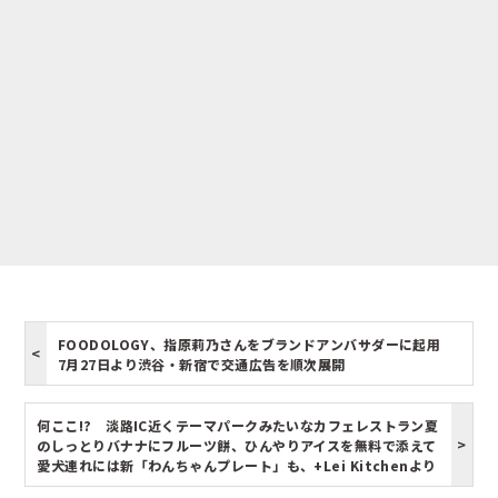
FOODOLOGY、指原莉乃さんをブランドアンバサダーに起用
7月27日より渋谷・新宿で交通広告を順次展開
何ここ!? 淡路IC近くテーマパークみたいなカフェレストラン夏
のしっとりバナナにフルーツ餅、ひんやりアイスを無料で添えて
愛犬連れには新「わんちゃんプレート」も、+Lei Kitchenより