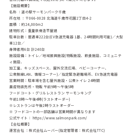
【施設概要】
名称 ：道の駅サーモンパーク千歳
所在地 ：〒066-0028 北海道千歳市花園2丁目4-2
面積 ：約24,000m2
建物形式：重量鉄骨造平屋建
駐車台数：普通車222台(EV急速充電器 1基、24時間利用可能)／大型
車12台／
身障者用6台 計240台
施設設備：トイレ／地域振興施設(物販施設、飲食施設、コミュニテ
ィ施設、
加工室、キッズスペース、屋外交流広場、ベビーコーナー、
公衆無線LAN、情報コーナー)／指定緊急避難場所、EV急速充電器
営業時間：駐車場を含む屋外施設・公衆トイレ 24時間
農産物直売所・物販 午前9時～午後5時
フードコート・グリルレストラン サーモンキング
午前10時～午後4時(ラストオーダー)
※レストランは午後2時ラストオーダー
※ フードコートの一部店舗は営業時間が異なります
公式サイト：
https://www.salmonpark.com/
【会社概要】
運営会社 ：株式会社ムーバー(指定管理者：株式会社TTC)