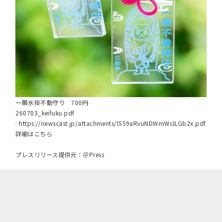
一願水掛不動守り 700円
260703_keifuku.pdf
:
https://newscast.jp/attachments/l559aRvuNDWmWrJLGb2x.pdf
詳細はこちら
プレスリリース提供元：＠Press