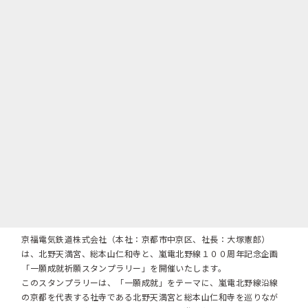
京福電気鉄道株式会社（本社：京都市中京区、社長：大塚憲郎）
は、北野天満宮、総本山仁和寺と、嵐電北野線１００周年記念企画
「一願成就祈願スタンプラリー」を開催いたします。
このスタンプラリーは、「一願成就」をテーマに、嵐電北野線沿線
の京都を代表する社寺である北野天満宮と総本山仁和寺を巡りなが