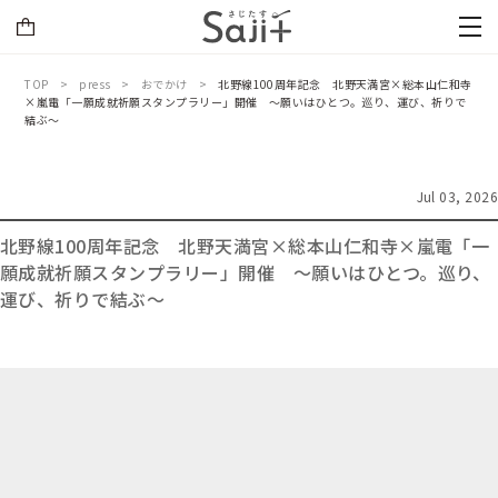
TOP
press
おでかけ
北野線100周年記念 北野天満宮×総本山仁和寺
×嵐電「一願成就祈願スタンプラリー」開催 ～願いはひとつ。巡り、運び、祈りで
結ぶ～
Jul 03, 2026
北野線100周年記念 北野天満宮×総本山仁和寺×嵐電「一
願成就祈願スタンプラリー」開催 ～願いはひとつ。巡り、
運び、祈りで結ぶ～