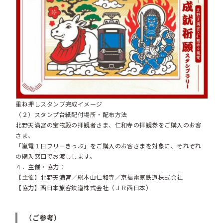
重ね押しスタンプ完成イメージ
（２）スタンプ台紙配付場所・配布方法
北野天満宮の宝物殿の拝観者さま、仁和寺の拝観券をご購入のお客
さま、
「嵐電１日フリーきっぷ」をご購入のお客さまを対象に、それぞれ
の購入窓口でお渡しします。
４．主催・協力：
【主催】北野天満宮／総本山仁和寺／京福電気鉄道株式会社
【協力】西日本旅客鉄道株式会社（ＪＲ西日本）
（ご参考）