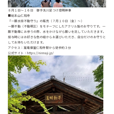
８月１日～１６日 御手洗川足つけ燈明神事
■総本山仁和寺
『一願水掛不動守り』の販売（７月１０日（金）～）
一願不動（不動明王）をモチーフにしたアクリル製のお守りです。一
願不動尊にお参りの際、水をかけながら願いを託していただきます。
授与時にはお好きな色の紐からお選びいただき、自分だけのお守りと
してお持ちいただけます。
アクセス：嵐電御室仁和寺駅から徒歩約３分
公式サイト：
https://ninnaji.jp/