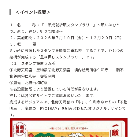
＜イベント概要＞
１．名 称：「一願成就祈願スタンプラリー」～願いはひと
つ。巡り、運び、祈りで結ぶ～
２．実施期間：２０２６年７月１０日（金）～１２月２０日（日）
３．概 要
５カ所に設置したスタンプを順番に重ね押しすることで、ひとつの
絵柄が完成する「重ね押しスタンプラリー」です。
（１）スタンプ設置５カ所
①北野天満宮 宝物殿②北野天満宮 境内絵馬所③仁和寺 一願不
動尊前④仁和寺 御所庭園
⑤嵐電 北野白梅町駅
※各設置箇所により設置している時間が異なります。
詳しくは各公式サイトでご確認お願いいたします。
完成するビジュアルは、北野天満宮の「牛」、仁和寺ゆかりの「不動
明王」、嵐電の「KYOTRAM」を組み合わせたオリジナルデザインで
す。