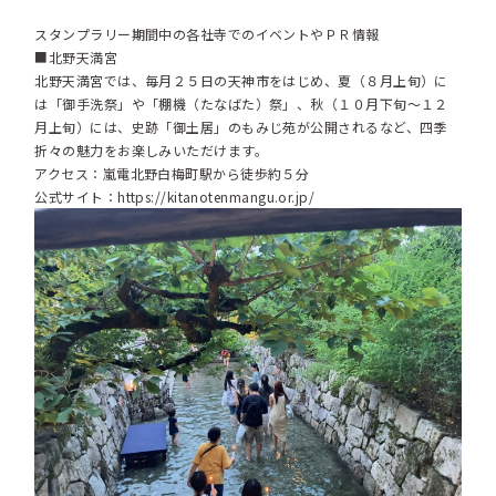
スタンプラリー期間中の各社寺でのイベントやＰＲ情報
■北野天満宮
北野天満宮では、毎月２５日の天神市をはじめ、夏（８月上旬）に
は「御手洗祭」や「棚機（たなばた）祭」、秋（１０月下旬～１２
月上旬）には、史跡「御土居」のもみじ苑が公開されるなど、四季
折々の魅力をお楽しみいただけます。
アクセス：嵐電北野白梅町駅から徒歩約５分
公式サイト：
https://kitanotenmangu.or.jp/