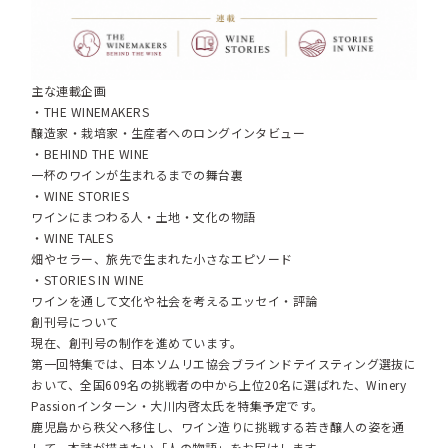
主な連載企画
・THE WINEMAKERS
醸造家・栽培家・生産者へのロングインタビュー
・BEHIND THE WINE
一杯のワインが生まれるまでの舞台裏
・WINE STORIES
ワインにまつわる人・土地・文化の物語
・WINE TALES
畑やセラー、旅先で生まれた小さなエピソード
・STORIES IN WINE
ワインを通して文化や社会を考えるエッセイ・評論
創刊号について
現在、創刊号の制作を進めています。
第一回特集では、日本ソムリエ協会ブラインドテイスティング選抜に
おいて、全国609名の挑戦者の中から上位20名に選ばれた、Winery
Passionインターン・大川内啓太氏を特集予定です。
鹿児島から秩父へ移住し、ワイン造りに挑戦する若き醸人の姿を通
して、本誌が描きたい「人の物語」をお届けします。