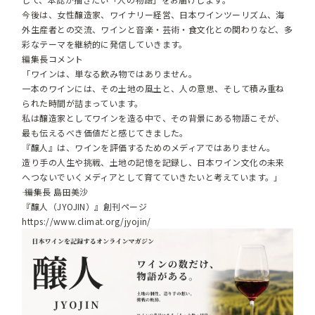
今後は、女性醸造家、ワイナリー経営、日本ワインツーリズム、海
外生産者との交流、ワインと音楽・芸術・食文化との関わりなど、多
彩なテーマを継続的に発信していきます。
編集長コメント
「ワインは、単なる飲み物ではありません。
一本のワインには、その土地の風土と、人の意思、そして積み重ね
られた時間が詰まっています。
私は醸造家としてワインを造る中で、その背景にある物語こそが、
最も伝えるべき価値だと感じてきました。
『醸人』は、ワインを評価するためのメディアではありません。
造り手の人生や挑戦、土地の記憶を記録し、日本ワイン文化の未来
へつないでいくメディアとして育てていきたいと考えています。」
―― 編集長 島田美沙
『醸人（JYOJIN）』創刊ページ
https://www.climat.org/jyojin/