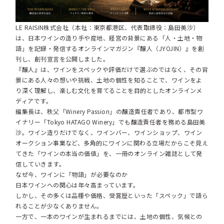
LE RAISIN株式会社（本社：東京都港区、代表取締役：島田美沙）
は、日本ワインの造り手や産地、経営の背景にある「人・土地・物
語」を記録・発信するオンラインマガジン『醸人（JYOJIN）』を創
刊し、創刊宣言を公開しました。
『醸人』は、ワインをスペックや評価だけで選ぶのではなく、その背
景にある人々の想いや挑戦、土地の個性を知ることで、ワインをよ
り深く理解し、楽しむ文化を育てることを目的としたオンラインメ
ディアです。
編集長は、秩父「Winery Passion」の醸造責任者であり、都市型ワ
イナリー「Tokyo HATAGO Winery」でも醸造責任者を務める島田美
沙。ワイン造りだけでなく、ワインバー、ワインショップ、ワイン
オークション事業など、多角的にワインに関わる立場だからこそ見え
てきた「ワインの本当の価値」を、一冊のオンライン雑誌として発
信していきます。
なぜ今、ワインに「物語」が必要なのか
日本ワインへの関心は年々高まっています。
しかし、その多くは品種や価格、受賞歴といった「スペック」で語ら
れることが少なくありません。
一方で、一本のワインが生まれるまでには、土地の個性、気候との