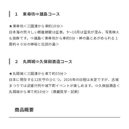
１ 東尋坊⇒雄島コース
★東尋坊＜三國湊から車約10分＞
日本海の荒々しい断崖絶壁は圧巻。9～10月は空気が澄み、写真映え
も抜群です。⇒雄島＜東尋坊から車約5分・神の島とあがめられる１
周約４０分の神秘と伝説の島＞
２ 丸岡城⇒久保田酒造コース
★丸岡城＜三国湊から車で約35分＞
日本に現存する12天守のひとつ。2026年の日程は未定ですが、古城
まつりでは武者行列や城下町イベントが楽しめます。⇒久保田酒造＜
丸岡城から車で約10分＞（酒蔵見学・試飲）
商品概要