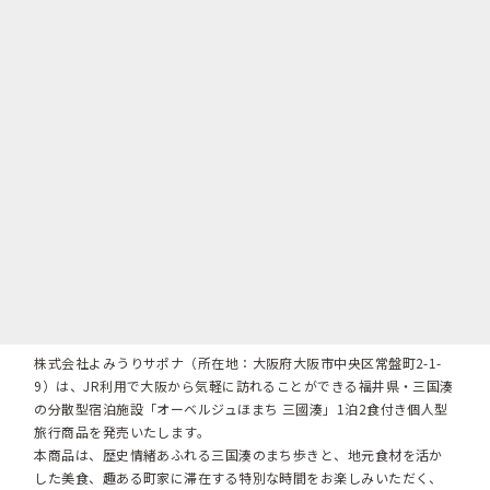
株式会社よみうりサポナ（所在地：大阪府大阪市中央区常盤町2-1-
9）は、JR利用で大阪から気軽に訪れることができる福井県・三国湊
の分散型宿泊施設「オーベルジュほまち 三國湊」1泊2食付き個人型
旅行商品を発売いたします。
本商品は、歴史情緒あふれる三国湊のまち歩きと、地元食材を活か
した美食、趣ある町家に滞在する特別な時間をお楽しみいただく、