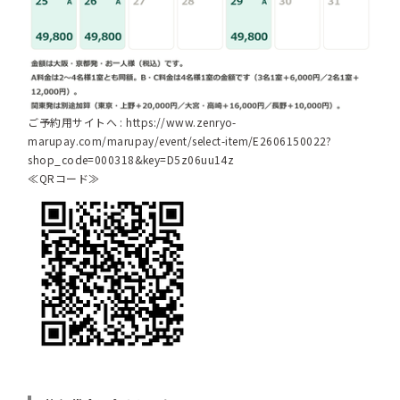
ご予約用サイトへ :
https://www.zenryo-
marupay.com/marupay/event/select-item/E2606150022?
shop_code=000318&key=D5z06uu14z
≪QRコード≫