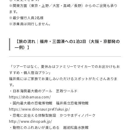
※関東方面（東京・上野／大宮・高崎／長野）からのご出発も承り
ます。
※最少催行人員2名様
※添乗員は同行しません。
【旅の流れ｜福井・三国湊への1泊2日（大阪・京都発の
一例）】
「ツアーではなく、夏休みはファミリーでマイカーでのお出かけもお
すすめ・個人宿泊プラン」
福井県にはご家族でお楽しみいただけるスポットがたくさんありま
す。
・日本海側最大級のプール 芝政ワールド
https://shibamasa.com/
・国内最大級の恐竜博物館 福井県立恐竜博物館
https://www.dinosaur.pref.fukui.jp/
・恐竜に出会える体験型施設 かつやまディノパーク
http://www.dinopark.jp/
・動物とのふれあいが楽しめる 越前松島水族館