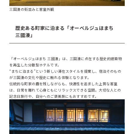
三国湊の街並みと客室外観
歴史ある町家に泊まる「オーベルジュほまち
三國湊」
「オーベルジュほまち 三國湊」は、三国湊に点在する歴史的建築物
を再生した分散型ホテルです。
“まちに泊まる”という新しい滞在スタイルを提案し、宿泊そのもの
が三国湊の文化や歴史に触れる体験となります。
伝統的な町家の趣を残しながらも、快適性を追求した上質な客室
は、日常を離れて心身ともにリラックスできる空間。大切な人との
記念日旅行や、自分へのご褒美旅にもおすすめです。