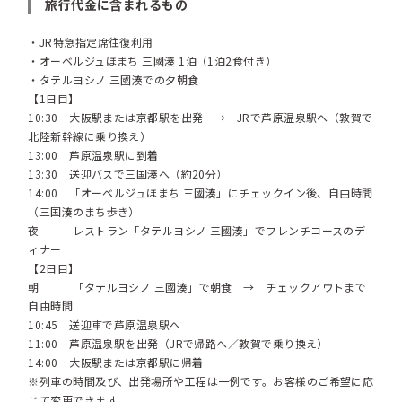
旅行代金に含まれるもの
・JR特急指定席往復利用
・オーベルジュほまち 三國湊 1泊（1泊2食付き）
・タテルヨシノ 三國湊での夕朝食
【1日目】
10:30 大阪駅または京都駅を出発 → JRで芦原温泉駅へ（敦賀で
北陸新幹線に乗り換え）
13:00 芦原温泉駅に到着
13:30 送迎バスで三国湊へ（約20分）
14:00 「オーベルジュほまち 三國湊」にチェックイン後、自由時間
（三国湊のまち歩き）
夜 レストラン「タテルヨシノ 三國湊」でフレンチコースのデ
ィナー
【2日目】
朝 「タテルヨシノ 三國湊」で朝食 → チェックアウトまで
自由時間
10:45 送迎車で芦原温泉駅へ
11:00 芦原温泉駅を出発（JRで帰路へ／敦賀で乗り換え）
14:00 大阪駅または京都駅に帰着
※列車の時間及び、出発場所や工程は一例です。お客様のご希望に応
じて変更できます。