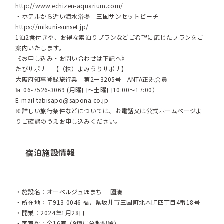
http://www.echizen-aquarium.com/
・ホテルから近い海水浴場 三国サンセットビーチ
https://mikuni-sunset.jp/
1泊2食付きや、お得な素泊りプランなどご希望に応じたプランをご
案内いたします。
《お申し込み・お問い合わせは下記へ》
たびサポナ 【（株）よみうりサポナ】
大阪府知事登録旅行業 第2ー3205号 ANTA正規会員
℡ 06-7526-3069 (月曜日～土曜日10:00～17:00）
E-mail
tabisapo@sapona.co.jp
※詳しい旅行条件などについては、お電話又は公式ホームページよ
りご確認のうえお申し込みください。
宿泊施設情報
・施設名：オーベルジュほまち 三國湊
・所在地：〒913-0046 福井県坂井市三国町北本町四丁目4番18号
・開業：2024年1月28日
・客室数：全16室（9棟に分散配置）