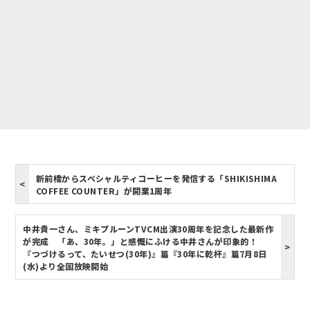
新前橋からスペシャルティコーヒーを発信する「SHIKISHIMA
COFFEE COUNTER」が開業1周年
中井貴一さん、ミキプルーンTVCM出演30周年を記念した最新作
が完成 「あ、30年。」と感慨にふける中井さんが印象的！
『つづけるって、たいせつ(30年)』篇『30年に乾杯』篇7月8日
(水)より全国放映開始