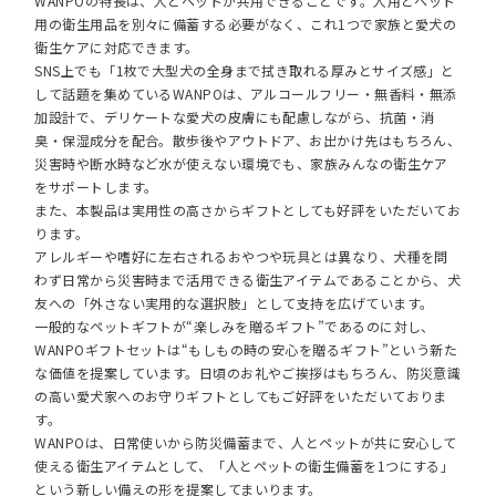
WANPOの特長は、人とペットが共用できることです。人用とペット
用の衛生用品を別々に備蓄する必要がなく、これ1つで家族と愛犬の
衛生ケアに対応できます。
SNS上でも「1枚で大型犬の全身まで拭き取れる厚みとサイズ感」と
して話題を集めているWANPOは、アルコールフリー・無香料・無添
加設計で、デリケートな愛犬の皮膚にも配慮しながら、抗菌・消
臭・保湿成分を配合。散歩後やアウトドア、お出かけ先はもちろん、
災害時や断水時など水が使えない環境でも、家族みんなの衛生ケア
をサポートします。
また、本製品は実用性の高さからギフトとしても好評をいただいてお
ります。
アレルギーや嗜好に左右されるおやつや玩具とは異なり、犬種を問
わず日常から災害時まで活用できる衛生アイテムであることから、犬
友への「外さない実用的な選択肢」として支持を広げています。
一般的なペットギフトが“楽しみを贈るギフト”であるのに対し、
WANPOギフトセットは“もしもの時の安心を贈るギフト”という新た
な価値を提案しています。日頃のお礼やご挨拶はもちろん、防災意識
の高い愛犬家へのお守りギフトとしてもご好評をいただいておりま
す。
WANPOは、日常使いから防災備蓄まで、人とペットが共に安心して
使える衛生アイテムとして、「人とペットの衛生備蓄を1つにする」
という新しい備えの形を提案してまいります。