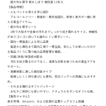
超大判＆厚手 紙おしぼり 個包装 12本入
【製品特徴】
・人もペットも使える安心設計
アルコールフリー・無香料・無添加設計。家族と愛犬が一緒に使
える衛生アイテム。
・超大判＆厚手シート
1枚で大型犬や全身の汚れまでしっかり拭き取れるサイズ、伸縮性
がありゴシゴシ拭いても破れにくい厚手シート。
・国内一貫製造による安心品質
製造から梱包まで国内工場で一貫生産。安心してお使いいただけ
る製品づくりに取り組み品質管理を徹底。
・抗菌/消臭/保湿成分配合
汚れを拭き取るだけでなく、清潔な状態を保つための衛生ケアを
サポート。
・長期保管に適した個包装タイプ
乾燥しにくく持ち運びにも便利。防災バッグへの常備にもおすす
め。
・そのまま贈れるギフトパッケージ
お礼やご挨拶にも使いやすい、ナチュラルモダンなギフト仕様。
【販売チャネル】
楽天市場、Amazon、および全国の主要ドッグカフェ店舗