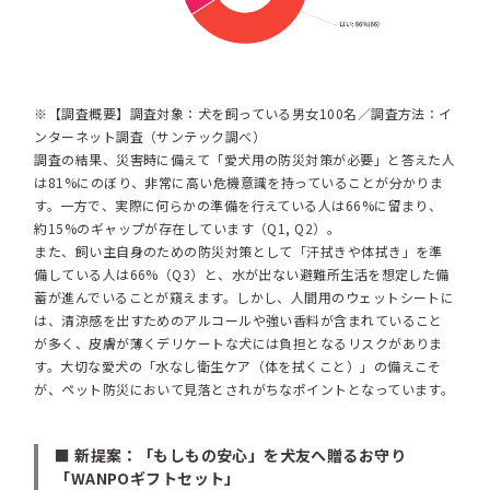
※【調査概要】調査対象：犬を飼っている男女100名／調査方法：イ
ンターネット調査（サンテック調べ）
調査の結果、災害時に備えて「愛犬用の防災対策が必要」と答えた人
は81%にのぼり、非常に高い危機意識を持っていることが分かりま
す。一方で、実際に何らかの準備を行えている人は66%に留まり、
約15%のギャップが存在しています（Q1, Q2）。
また、飼い主自身のための防災対策として「汗拭きや体拭き」を準
備している人は66%（Q3）と、水が出ない避難所生活を想定した備
蓄が進んでいることが窺えます。しかし、人間用のウェットシートに
は、清涼感を出すためのアルコールや強い香料が含まれていること
が多く、皮膚が薄くデリケートな犬には負担となるリスクがありま
す。大切な愛犬の「水なし衛生ケア（体を拭くこと）」の備えこそ
が、ペット防災において見落とされがちなポイントとなっています。
■ 新提案：「もしもの安心」を犬友へ贈るお守り
「WANPOギフトセット」