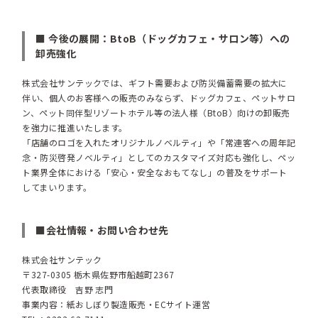
■ 今後の展開：BtoB（ドッグカフェ・サロン等）への
卸売強化
株式会社サンテックでは、ギフト需要および防災備蓄需要の拡大に
伴い、個人のお客様への販売のみならず、ドッグカフェ、ペットサロ
ン、ペット同伴型リゾートホテル等の法人様（BtoB）向けの卸販売
を強力に推進いたします。
「店舗のロゴを入れたオリジナルノベルティ」や「常連客への周年記
念・防災啓発ノベルティ」としてのカスタマイズ対応も強化し、ペッ
ト業界全体における「安心・安全なおもてなし」の普及をサポート
してまいります。
■会社情報・お問い合わせ先
株式会社サンテック
〒327-0305 栃木県佐野市船越町2367
代表取締役 吉野 志門
事業内容：紙おしぼり製造販売・ECサイト運営