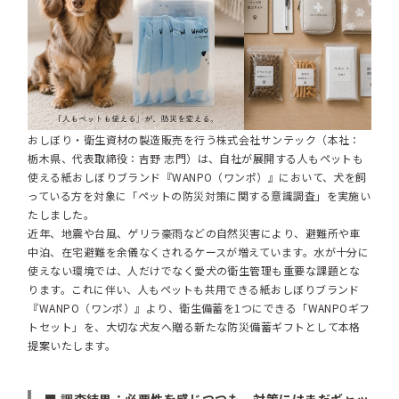
おしぼり・衛生資材の製造販売を行う株式会社サンテック（本社：
栃木県、代表取締役：吉野 志門）は、自社が展開する人もペットも
使える紙おしぼりブランド『WANPO（ワンポ）』において、犬を飼
っている方を対象に「ペットの防災対策に関する意識調査」を実施い
たしました。
近年、地震や台風、ゲリラ豪雨などの自然災害により、避難所や車
中泊、在宅避難を余儀なくされるケースが増えています。水が十分に
使えない環境では、人だけでなく愛犬の衛生管理も重要な課題とな
ります。これに伴い、人もペットも共用できる紙おしぼりブランド
『WANPO（ワンポ）』より、衛生備蓄を1つにできる「WANPOギフ
トセット」を、大切な犬友へ贈る新たな防災備蓄ギフトとして本格
提案いたします。