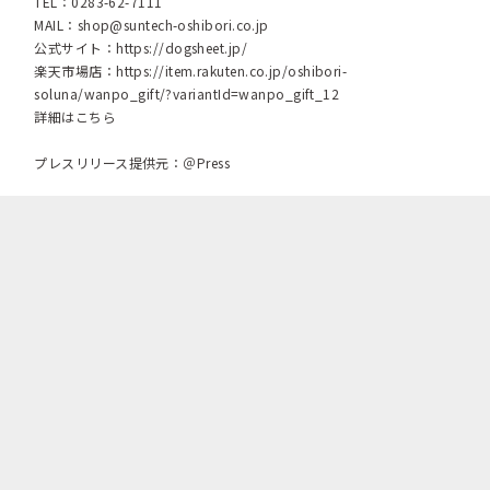
TEL：0283-62-7111
MAIL：
shop@suntech-oshibori.co.jp
公式サイト：
https://dogsheet.jp/
楽天市場店：
https://item.rakuten.co.jp/oshibori-
soluna/wanpo_gift/?variantId=wanpo_gift_12
詳細はこちら
プレスリリース提供元：＠Press