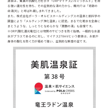
源泉は、驚異の抗酸化力を示す「ORPマイナス270ミリボルト」を誇
る強い還元性を持ち、その圧倒的な湯の力から、館内では「奇跡の
命湯(R)」と呼ばれ親しまれてきました。
また、株式会社ポーラ・オルビスホールディングスの温泉と肌科学の
調査により「メルティング浄化温泉」に認定。まるで化粧水を全身に
まとうような、しっとりとなめらかな「潤艶の湯」も自慢です。
※ORP(酸化還元電位)とは物質のサビつきを防ぐ指標。一般的な水道
水がプラスであるのに対し、マイナス270mVという数値は、お肌や
身体の酸化を防ぐ力が極めて強い、圧倒的な鮮度の証です。