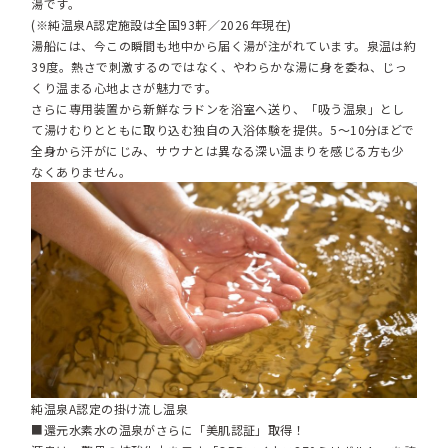
湯です。
(※純温泉A認定施設は全国93軒／2026年現在)
湯船には、今この瞬間も地中から届く湯が注がれています。泉温は約
39度。熱さで刺激するのではなく、やわらかな湯に身を委ね、じっ
くり温まる心地よさが魅力です。
さらに専用装置から新鮮なラドンを浴室へ送り、「吸う温泉」とし
て湯けむりとともに取り込む独自の入浴体験を提供。5～10分ほどで
全身から汗がにじみ、サウナとは異なる深い温まりを感じる方も少
なくありません。
純温泉A認定の掛け流し温泉
■還元水素水の温泉がさらに「美肌認証」取得！