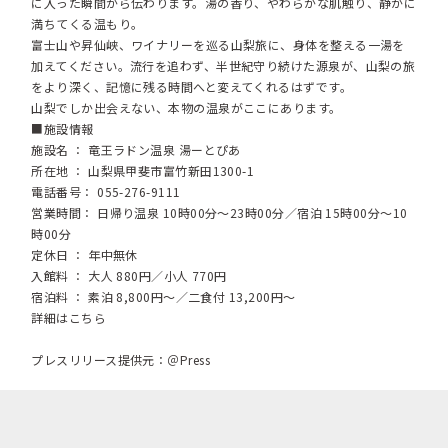
に入った瞬間から伝わります。湯の香り、やわらかな肌触り、静かに
満ちてくる温もり。
富士山や昇仙峡、ワイナリーを巡る山梨旅に、身体を整える一湯を
加えてください。流行を追わず、半世紀守り続けた源泉が、山梨の旅
をより深く、記憶に残る時間へと変えてくれるはずです。
山梨でしか出会えない、本物の温泉がここにあります。
■施設情報
施設名 ： 竜王ラドン温泉 湯ーとぴあ
所在地 ： 山梨県甲斐市富竹新田1300-1
電話番号： 055-276-9111
営業時間： 日帰り温泉 10時00分～23時00分／宿泊 15時00分～10
時00分
定休日 ： 年中無休
入館料 ： 大人 880円／小人 770円
宿泊料 ： 素泊 8,800円～／二食付 13,200円～
詳細はこちら
プレスリリース提供元：＠Press