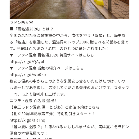
ラドン吸入室
■「百名湯2026」とは？
全国の名だたる温泉施設の中から、次代を担う「新星」と、歴史あ
る「名店」を厳選した、温浴界のトップ100に贈られる栄誉ある賞で
す。当館は百名湯の「名店」のひとつに選出されました！
▼ニフティ温泉 百名湯2026 特設サイトはこちら
https://x.gd/QAyot
▼ニフティ温泉 当館の紹介ページはこちら
https://x.gd/wb0ko
数ある温泉の中からこのような栄誉ある賞をいただけたのは、いつ
も湯～とぴあを愛し、応援してくださる皆様のおかげです。スタッフ
一同、心より御礼申し上げます。
ニフティ温泉 百名湯 選出！
【竜王ラドン温泉 湯ーとぴあ】ご宿泊予約はこちら
【創立80周年記念第三弾】特別割引きスタート！
https://x.gd/aRThq
「暑い夏に温泉？」と思われるかもしれませんが、実は夏こそラドン
温泉の本領発揮です！