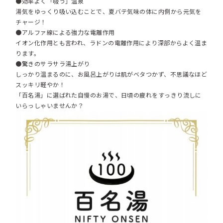
●効率よく「吸う」温泉
湯気をゆっくり吸い込むことで、夏バテ気味の体に内側から元気を
チャージ！
●アルファ線による強力な電離作用
イオン化作用とも言われ、ラドンの電離作用により深部からよく温ま
ります。
●驚きのサラサラ湯上がり
しっかり温まるのに、お風呂上がりは肌がベタつかず、不思議なほど
スッキリ軽やか！
「百名湯」に選ばれた自慢のお湯で、日頃の疲れをすっきり流しに
いらっしゃいませんか？