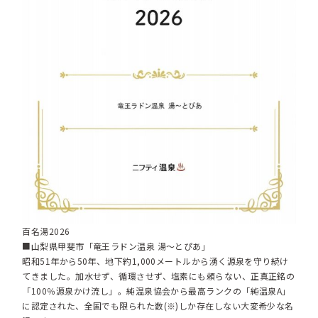
百名湯2026
■山梨県甲斐市「竜王ラドン温泉 湯～とぴあ」
昭和51年から50年、地下約1,000メートルから湧く源泉を守り続け
てきました。加水せず、循環させず、塩素にも頼らない、正真正銘の
「100％源泉かけ流し」。純温泉協会から最高ランクの「純温泉A」
に認定された、全国でも限られた数(※)しか存在しない大変希少な名