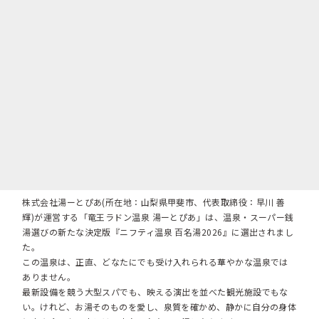
株式会社湯ーとぴあ(所在地：山梨県甲斐市、代表取締役：早川 善
輝)が運営する「竜王ラドン温泉 湯ーとぴあ」は、温泉・スーパー銭
湯選びの新たな決定版『ニフティ温泉 百名湯2026』に選出されまし
た。
この温泉は、正直、どなたにでも受け入れられる華やかな温泉では
ありません。
最新設備を競う大型スパでも、映える演出を並べた観光施設でもな
い。けれど、お湯そのものを愛し、泉質を確かめ、静かに自分の身体