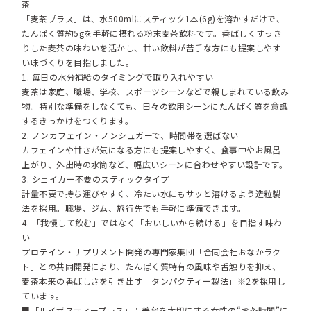
茶
「麦茶プラス」は、水500mlにスティック1本(6g)を溶かすだけで、
たんぱく質約5gを手軽に摂れる粉末麦茶飲料です。香ばしくすっき
りした麦茶の味わいを活かし、甘い飲料が苦手な方にも提案しやす
い味づくりを目指しました。
1. 毎日の水分補給のタイミングで取り入れやすい
麦茶は家庭、職場、学校、スポーツシーンなどで親しまれている飲み
物。特別な準備をしなくても、日々の飲用シーンにたんぱく質を意識
するきっかけをつくります。
2. ノンカフェイン・ノンシュガーで、時間帯を選ばない
カフェインや甘さが気になる方にも提案しやすく、食事中やお風呂
上がり、外出時の水筒など、幅広いシーンに合わせやすい設計です。
3. シェイカー不要のスティックタイプ
計量不要で持ち運びやすく、冷たい水にもサッと溶けるよう造粒製
法を採用。職場、ジム、旅行先でも手軽に準備できます。
4. 「我慢して飲む」ではなく「おいしいから続ける」を目指す味わ
い
プロテイン・サプリメント開発の専門家集団「合同会社おなかラク
ト」との共同開発により、たんぱく質特有の風味や舌触りを抑え、
麦茶本来の香ばしさを引き出す「タンパクティー製法」※2を採用し
ています。
■「ルイボスティープラス」：美容を大切にする女性の“お茶時間”に