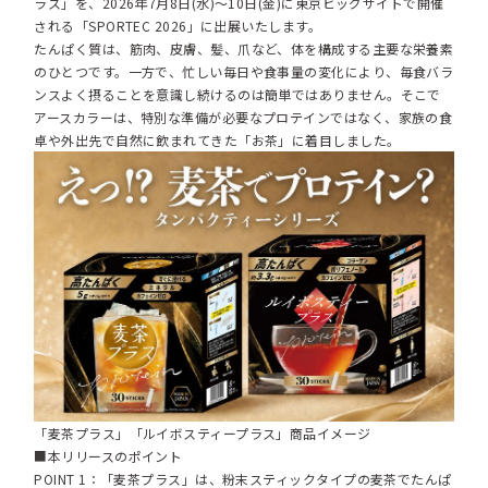
ラス」を、2026年7月8日(水)～10日(金)に東京ビッグサイトで開催
される「SPORTEC 2026」に出展いたします。
たんぱく質は、筋肉、皮膚、髪、爪など、体を構成する主要な栄養素
のひとつです。一方で、忙しい毎日や食事量の変化により、毎食バラ
ンスよく摂ることを意識し続けるのは簡単ではありません。そこで
アースカラーは、特別な準備が必要なプロテインではなく、家族の食
卓や外出先で自然に飲まれてきた「お茶」に着目しました。
「麦茶プラス」「ルイボスティープラス」商品イメージ
■本リリースのポイント
POINT 1：「麦茶プラス」は、粉末スティックタイプの麦茶でたんぱ