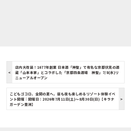
店内大改装！1677年創業 日本酒「神聖」で有名な京都伏見の酒
蔵「山本本家」とコラボした「京都四条酒場 神聖」7/8(水)リ
ニューアルオープン
こどもゴコロ、全開の夏へ。昼も夜も楽しめるリゾート体験イベ
ント開催｜開催日：2026年7月11日(土)～8月30日(日)【キラナ
ガーデン豊洲】