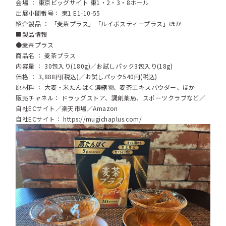
会場 ： 東京ビッグサイト 東1・2・3・8ホール
出展小間番号： 東1 E1-10-55
紹介製品 ： 「麦茶プラス」「ルイボスティープラス」ほか
■製品情報
●麦茶プラス
商品名 ： 麦茶プラス
内容量 ： 30包入り(180g)／お試しパック3包入り(18g)
価格 ： 3,888円(税込)／お試しパック540円(税込)
原材料 ： 大麦・米たんぱく濃縮物、麦茶エキスパウダー、ほか
販売チャネル： ドラッグストア、調剤薬局、スポーツクラブなど／
自社ECサイト／楽天市場／Amazon
自社ECサイト：
https://mugichaplus.com/