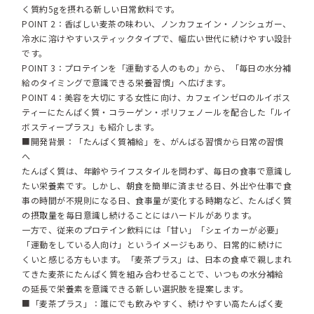
く質約5gを摂れる新しい日常飲料です。
POINT 2：香ばしい麦茶の味わい、ノンカフェイン・ノンシュガー、
冷水に溶けやすいスティックタイプで、幅広い世代に続けやすい設計
です。
POINT 3：プロテインを「運動する人のもの」から、「毎日の水分補
給のタイミングで意識できる栄養習慣」へ広げます。
POINT 4：美容を大切にする女性に向け、カフェインゼロのルイボス
ティーにたんぱく質・コラーゲン・ポリフェノールを配合した「ルイ
ボスティープラス」も紹介します。
■開発背景：「たんぱく質補給」を、がんばる習慣から日常の習慣
へ
たんぱく質は、年齢やライフスタイルを問わず、毎日の食事で意識し
たい栄養素です。しかし、朝食を簡単に済ませる日、外出や仕事で食
事の時間が不規則になる日、食事量が変化する時期など、たんぱく質
の摂取量を毎日意識し続けることにはハードルがあります。
一方で、従来のプロテイン飲料には「甘い」「シェイカーが必要」
「運動をしている人向け」というイメージもあり、日常的に続けに
くいと感じる方もいます。「麦茶プラス」は、日本の食卓で親しまれ
てきた麦茶にたんぱく質を組み合わせることで、いつもの水分補給
の延長で栄養素を意識できる新しい選択肢を提案します。
■「麦茶プラス」：誰にでも飲みやすく、続けやすい高たんぱく麦