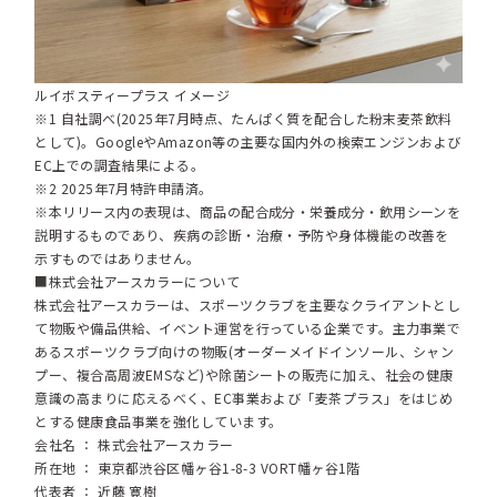
ルイボスティープラス イメージ
※1 自社調べ(2025年7月時点、たんぱく質を配合した粉末麦茶飲料
として)。GoogleやAmazon等の主要な国内外の検索エンジンおよび
EC上での調査結果による。
※2 2025年7月特許申請済。
※本リリース内の表現は、商品の配合成分・栄養成分・飲用シーンを
説明するものであり、疾病の診断・治療・予防や身体機能の改善を
示すものではありません。
■株式会社アースカラーについて
株式会社アースカラーは、スポーツクラブを主要なクライアントとし
て物販や備品供給、イベント運営を行っている企業です。主力事業で
あるスポーツクラブ向けの物販(オーダーメイドインソール、シャン
プー、複合高周波EMSなど)や除菌シートの販売に加え、社会の健康
意識の高まりに応えるべく、EC事業および「麦茶プラス」をはじめ
とする健康食品事業を強化しています。
会社名 ： 株式会社アースカラー
所在地 ： 東京都渋谷区幡ヶ谷1-8-3 VORT幡ヶ谷1階
代表者 ： 近藤 寛樹